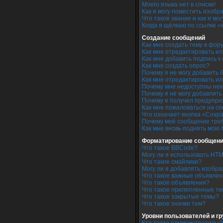
Моего языка нет в списке!
Как я могу поместить изоб
Что такое звание и как я мо
Когда я щёлкаю по ссылке «
Создание сообщений
Как мне создать тему в фор
Как мне отредактировать и
Как мне добавить подпись 
Как мне создать опрос?
Почему я не могу добавить 
Как мне отредактировать ил
Почему мне недоступны не
Почему я не могу добавлят
Почему я получил предупр
Как мне пожаловаться на с
Что означает кнопка «Сохр
Почему моё сообщение тре
Как мне вновь поднять мою 
Форматирование сообщени
Что такое BBCode?
Могу ли я использовать HT
Что такое смайлики?
Могу ли я добавлять изобр
Что такое важные объявле
Что такое объявления?
Что такое прилепленные т
Что такое закрытые темы?
Что такое значки тем?
Уровни пользователей и г