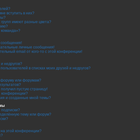
телей?
мне вступить в них?
пы?
 групп имеют разные цвета?
нию?
 команда»?
е сообщения!
лательные личные сообщения!
тельный email от кого-то с этой конференции!
 и недругов?
ь пользователей в списках моих друзей и недругов?
о форуму или форумам?
езультатов?
я получил пустую страницу!
я конференции?
ния и созданные мной темы?
емы
т подписки?
ределённую тему или форум?
иски?
 на этой конференции?
я?