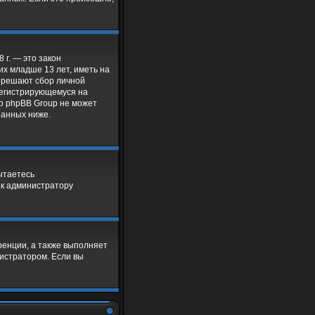
8 г. — это закон
х младше 13 лет, иметь на
азрешают сбор личной
 регистрирующемуся на
то phpBB Group не может
занных ниже.
ытаетесь
 к администратору
ренции, а также выполняет
нистратором. Если вы