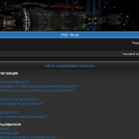
FAQ
•
Вход
Теку
Часовой по
Часто задаваемые вопросы
гистрация
гистрироваться?
риходится повторять ввод имени и пароля?
являлся в списке активных пользователей?
лся, но не могу войти!
о больше не могу войти!
ироваться?
ть cookies конференции»?
льзователя
ройки?
ное время!
 время все равно неправильное!