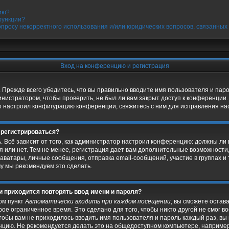
ию?
функции?
опросу некорректного использования и/или юридических вопросов, связанных
Вход на конференцию и регистрация
 Прежде всего убедитесь, что вы правильно вводите имя пользователя и пар
инистратором, чтобы проверить, не был ли вам закрыт доступ к конференции.
 настроил конфигурацию конференции, свяжитесь с ним для исправления нас
 регистрироваться?
ь. Всё зависит от того, как администратор настроил конференцию: должны ли
 или нет. Тем не менее, регистрация дает вам дополнительные возможности
ватары, личные сообщения, отправка email-сообщений, участие в группах и т
му мы рекомендуем это сделать.
и приходится повторять ввод имени и пароля?
ом пункт
Автоматически входить при каждом посещении
, вы сможете остав
ое ограниченное время. Это сделано для того, чтобы никто другой не смог в
чтобы вам не приходилось вводить имя пользователя и пароль каждый раз, в
нцию. Не рекомендуется делать это на общедоступном компьютере, например