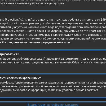
ься снова и активнее участвовать в дискуссиях.
and Protection Act), или Акт о защите частных прав ребенка в интернете от 199
ющий от сайтов, которые могут собирать информацию от несовершеннолетни
дителей. Допустимо наличие иного вида подтверждения того, что опекуны р
летних младше 13 лет. Если вы не уверены, применимо ли это к вам, как к
онференции, обратитесь за помощью к юрисконсульту. Обратите внимание, ч
авовым вопросам и не является объектом юридических отношений, кроме ука
в России данный акт не имеет юридической силы.
стрироваться?
онференции заблокировал ваш IP-адрес или запретил имя, под которым вы п
же мог отключить регистрацию новых пользователей. Обратитесь за помощью
алить cookies конференции»?
cookies, которые позволяют вам оставаться авторизованными на этой конфе
 отслеживание прочитанных сообщений, если эта возможность включена адми
одом или выходом с конференции, возможно, удаление cookies поможет.
Параметры и настройки пользователя