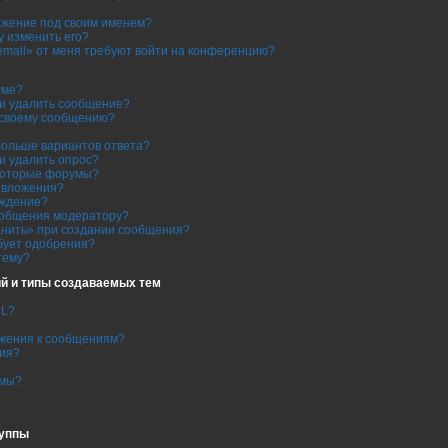
ражение под своим именем?
гу изменить его?
email» от меня требуют войти на конференцию?
уме?
ли удалить сообщение?
к своему сообщению?
больше вариантов ответа?
и удалить опрос?
которые форумы?
ь вложения?
еждение?
ообщения модератору?
анить» при создании сообщения?
бует одобрения?
тему?
й и типы создаваемых тем
ML?
ажения к сообщениям?
ния?
емы?
руппы