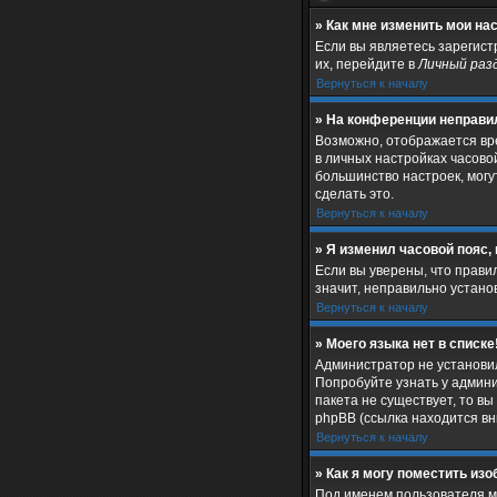
» Как мне изменить мои на
Если вы являетесь зарегис
их, перейдите в
Личный раз
Вернуться к началу
» На конференции неправи
Возможно, отображается врем
в личных настройках часовой 
большинство настроек, могу
сделать это.
Вернуться к началу
» Я изменил часовой пояс,
Если вы уверены, что прави
значит, неправильно устан
Вернуться к началу
» Моего языка нет в списке
Администратор не установил
Попробуйте узнать у админи
пакета не существует, то в
phpBB (ссылка находится в
Вернуться к началу
» Как я могу поместить из
Под именем пользователя мо