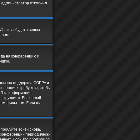
т администратор отключил
Да
, и вы будете видны
елем.
хода на конференцию и
енцию.
включена поддержка COPPA и
нференциях требуется, чтобы
. Эта информация
струкциям. Если email-
спам-фильтром. Если вы
опробуйте войти снова.
е конференции периодически
анных. Если это произошло,