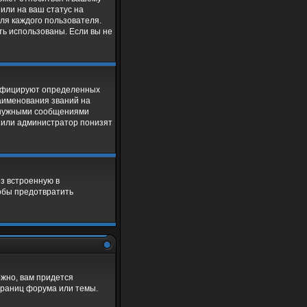
 или на ваш статус на
ля каждого пользователя.
ыть использованы. Если вы не
тифицируют определенных
аименования званий на
ненужными сообщениями
р или администратор понизят
з встроенную в
тобы предотвратить
жно, вам придется
траниц форума или темы.