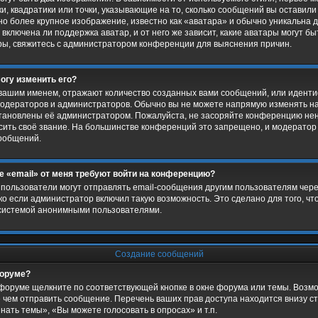
и, квадратики или точки, указывающие на то, сколько сообщений вы оставили
о более крупное изображение, известно как «аватара» и обычно уникальна д
включена ли поддержка аватар, и от него же зависит, какие аватары могут б
ры, свяжитесь с администратором конференции для выяснения причин.
могу изменить его?
вашим именем, отражают количество созданных вами сообщений, или иден
модераторов и администраторов. Обычно вы не можете напрямую изменять н
установлены её администратором. Пожалуйста, не засоряйте конференцию 
ысить своё звание. На большинстве конференций это запрещено, и модерато
сообщений.
е «email» от меня требуют войти на конференцию?
пользователи могут отправлять email-сообщения другим пользователям чере
о если администратор включил такую возможность. Это сделано для того, ч
системой анонимными пользователями.
Создание сообщений
форуме?
форуме щелкните по соответствующей кнопке в окне форума или темы. Возмо
 чем отправить сообщение. Перечень ваших прав доступа находится внизу с
ать темы», «Вы можете голосовать в опросах» и т.п.