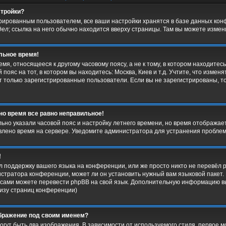
стройки?
трированным пользователем, все ваши настройки хранятся в базе данных ко
дел
; ссылка на него обычно находится вверху страницы. Там вы можете измени
льное время!
я, относящееся к другому часовому поясу, а не к тому, в котором находитесь
пояс на тот, в котором вы находитесь: Москва, Киев и т.д. Учтите, что изменят
т только зарегистрированные пользователи. Если вы не зарегистрированы, т
 но время все равно неправильное!
льно указали часовой пояс и настройку летнего времени, но время отобража
овлено время на сервере. Уведомите администратора для устранения пробле
!
 поддержку вашего языка на конференции, или же просто никто не перевёл 
стратора конференции, может ли он установить нужный вам языковой пакет. 
ы сами можете перевести phpBB на свой язык. Дополнительную информацию в
низу страниц конференции)
ображение под своим именем?
гут быть два изображения. В зависимости от используемого стиля, первое м