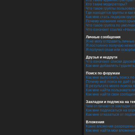
Кто такие администраторы?
Кто такие модераторы?
Что такое группы пользова
Где находятся группы и как 
Как мне стать лидером груп
Почему названия некоторых
Что такое группа по умолча
Что означает ссылка «Наша
Личные сообщения
Я не могу отправить личны
Я постоянно получаю неже
Я получил спам или оскорби
Друзья и недруги
Что означают списки друзей
Как мне добавлять / удалят
Поиск по форумам
Как мне выполнить поиск п
Почему мой поиск не даёт р
В результате моего поиска 
Как мне найти пользовател
Как мне найти свои сообще
Закладки и подписка на т
Чем отличаются закладки о
Как мне подписаться на оп
Как мне отказаться от подп
Вложения
Какие вложения разрешены
Как мне найти мои вложени