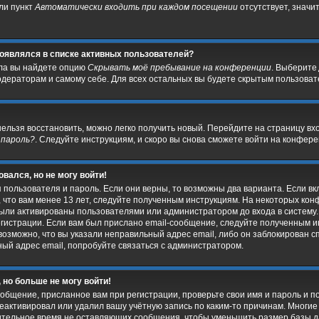
сли пункт
Автоматически входить при каждом посещении
отсутствует, значи
 появлялся в списке активных пользователей?
ела вы найдете опцию
Скрывать моё пребывание на конференции
. Выберите
дераторам и самому себе. Для всех остальных вы будете скрытым пользоват
нельзя восстановить, можно легко получить новый. Перейдите на страницу в
 пароль?
. Следуйте инструкциям, и скоро вы снова сможете войти на конфер
овался, но не могу войти!
 пользователя и пароль. Если они верны, то возможны два варианта. Если 
, что вам менее 13 лет, следуйте полученным инструкциям. На некоторых ко
были активированы пользователями или администратором до входа в систему
гистрации. Если вам был прислано email-сообщение, следуйте полученным ин
возможно, что вы указали неправильный адрес email, либо он заблокирован 
ный адрес email, попробуйте связаться с администратором.
 но больше не могу войти!
общение, присланное вам при регистрации, проверьте свои имя и пароль и п
еактивировал или удалил вашу учётную запись по каким-то причинам. Многи
ительное время не оставляющих сообщения, чтобы уменьшить размер базы д