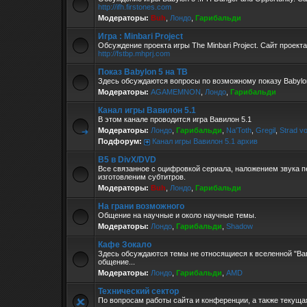
http://ifh.firstones.com
Модераторы:
Buh
,
Лондо
,
Гарибальди
Игра : Minbari Project
Обсуждение проекта игры The Minbari Project. Сайт проекта
http://fstbp.mhprj.com
Показ Babylon 5 на ТВ
Здесь обсуждаются вопросы по возможному показу Babylon
Модераторы:
AGAMEMNON
,
Лондо
,
Гарибальди
Канал игры Вавилон 5.1
В этом канале проводится игра Вавилон 5.1
Модераторы:
Лондо
,
Гарибальди
,
Na'Toth
,
Gregil
,
Strad v
Подфорум:
Канал игры Вавилон 5.1 архив
B5 в DivX/DVD
Все связанное с оцифровкой сериала, наложением звука п
изготовленим субтитров.
Модераторы:
Buh
,
Лондо
,
Гарибальди
На грани возможного
Общение на научные и около научные темы.
Модераторы:
Лондо
,
Гарибальди
,
Shadow
Кафе Зокало
Здесь обсуждаются темы не относящиеся к вселенной "Ва
общение...
Модераторы:
Лондо
,
Гарибальди
,
AMD
Технический сектор
По вопросам работы сайта и конференции, а также текущ