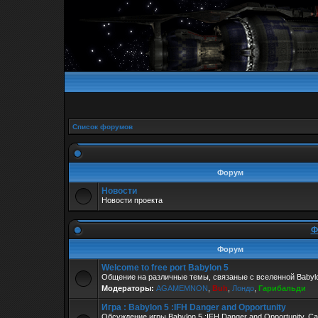
Список форумов
Форум
Новости
Новости проекта
Ф
Форум
Welcome to free port Babylon 5
Общение на различные темы, связаные с вселенной Babylo
Модераторы:
AGAMEMNON
,
Buh
,
Лондо
,
Гарибальди
Игра : Babylon 5 :IFH Danger and Opportunity
Обсуждение игры Babylon 5 :IFH Danger and Opportunity. С