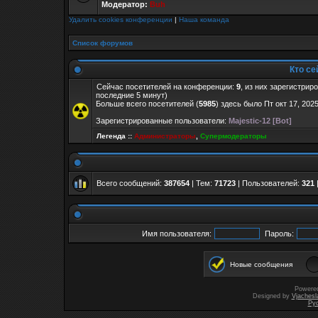
Модератор:
Buh
Удалить cookies конференции
|
Наша команда
Список форумов
Кто се
Сейчас посетителей на конференции:
9
, из них зарегистрир
последние 5 минут)
Больше всего посетителей (
5985
) здесь было Пт окт 17, 202
Зарегистрированные пользователи:
Majestic-12 [Bot]
Легенда ::
Администраторы
,
Супермодераторы
Всего сообщений:
387654
| Тем:
71723
| Пользователей:
321
Имя пользователя:
Пароль:
Новые сообщения
Powere
Designed by
Vjachesl
Ру