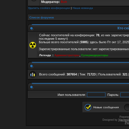
Модератор:
Buh
Удалить cookies конференции
|
Наша команда
Список форумов
Кто се
Сейчас посетителей на конференции:
78
, из них зарегистри
последние 5 минут)
Больше всего посетителей (
5985
) здесь было Пт окт 17, 202
Зарегистрированные пользователи: нет зарегистрированных
Легенда ::
Администраторы
,
Супермодераторы
Всего сообщений:
387654
| Тем:
71723
| Пользователей:
321
Имя пользователя:
Пароль:
Новые сообщения
Powere
Designed by
Vjachesl
Ру