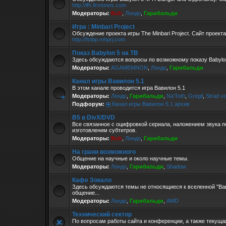
http://ifh.firstones.com
Модераторы:
Buh
,
Лондо
,
Гарибальди
Игра : Minbari Project
Обсуждение проекта игры The Minbari Project. Сайт проекта
http://fstbp.mhprj.com
Показ Babylon 5 на ТВ
Здесь обсуждаются вопросы по возможному показу Babylon
Модераторы:
AGAMEMNON
,
Лондо
,
Гарибальди
Канал игры Вавилон 5.1
В этом канале проводится игра Вавилон 5.1
Модераторы:
Лондо
,
Гарибальди
,
Na'Toth
,
Gregil
,
Strad v
Подфорум:
Канал игры Вавилон 5.1 архив
B5 в DivX/DVD
Все связанное с оцифровкой сериала, наложением звука п
изготовленим субтитров.
Модераторы:
Buh
,
Лондо
,
Гарибальди
На грани возможного
Общение на научные и около научные темы.
Модераторы:
Лондо
,
Гарибальди
,
Shadow
Кафе Зокало
Здесь обсуждаются темы не относящиеся к вселенной "Ва
общение...
Модераторы:
Лондо
,
Гарибальди
,
AMD
Технический сектор
По вопросам работы сайта и конференции, а также текущ