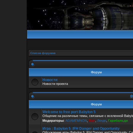
Список форумов
Форум
Новости
Новости проекта
Ф
Форум
Welcome to free port Babylon 5
Общение на различные темы, связаные с вселенной Babylo
Модераторы:
AGAMEMNON
,
Buh
,
Лондо
,
Гарибальди
Игра : Babylon 5 :IFH Danger and Opportunity
Обсуждение игры Babylon 5 :IFH Danger and Opportunity. С