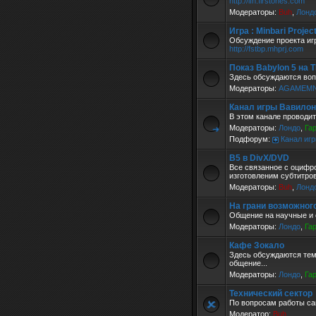
http://ifh.firstones.com
Модераторы:
Buh
,
Лонд
Игра : Minbari Projec
Обсуждение проекта игр
http://fstbp.mhprj.com
Показ Babylon 5 на 
Здесь обсуждаются воп
Модераторы:
AGAMEM
Канал игры Вавилон
В этом канале проводит
Модераторы:
Лондо
,
Га
Подфорум:
Канал игр
B5 в DivX/DVD
Все связанное с оцифр
изготовленим субтитров
Модераторы:
Buh
,
Лонд
На грани возможног
Общение на научные и 
Модераторы:
Лондо
,
Га
Кафе Зокало
Здесь обсуждаются тем
общение...
Модераторы:
Лондо
,
Га
Технический сектор
По вопросам работы са
Модератор:
Buh