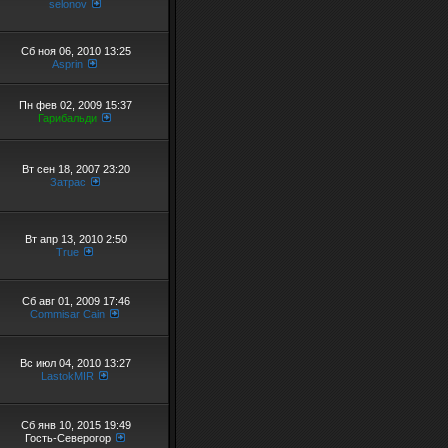
selonov
Сб ноя 06, 2010 13:25
Asprin
Пн фев 02, 2009 15:37
Гарибальди
Вт сен 18, 2007 23:20
Затрас
Вт апр 13, 2010 2:50
True
Сб авг 01, 2009 17:46
Commisar Cain
Вс июл 04, 2010 13:27
LastokMIR
Сб янв 10, 2015 19:49
Гость-Северогор