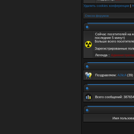
Удалить cookies конференции
|
Н
Список форумов
Сейчас посетителей на 
последние 5 минут)
Больше всего посетителе
Зарегистрированные поль
Легенда ::
Администрато
Поздравляем:
AJlicA
(39)
Всего сообщений:
38765
Имя пользова