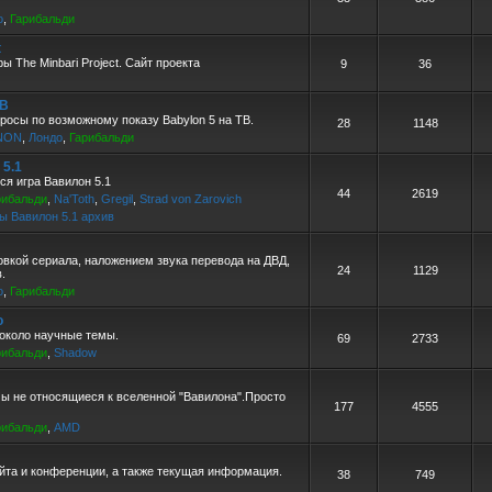
о
,
Гарибальди
t
ы The Minbari Project. Сайт проекта
9
36
ТВ
росы по возможному показу Babylon 5 на ТВ.
28
1148
NON
,
Лондо
,
Гарибальди
 5.1
ся игра Вавилон 5.1
44
2619
рибальди
,
Na'Toth
,
Gregil
,
Strad von Zarovich
ы Вавилон 5.1 архив
овкой сериала, наложением звука перевода на ДВД,
24
1129
.
о
,
Гарибальди
о
около научные темы.
69
2733
рибальди
,
Shadow
ы не относящиеся к вселенной "Вавилона".Просто
177
4555
рибальди
,
AMD
йта и конференции, а также текущая информация.
38
749