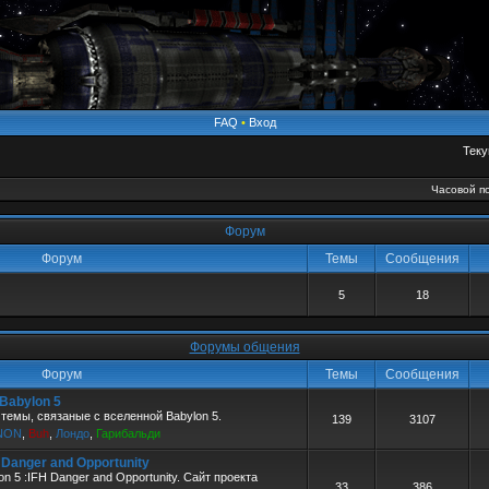
FAQ
•
Вход
Теку
Часовой по
Форум
Форум
Темы
Сообщения
5
18
Форумы общения
Форум
Темы
Сообщения
 Babylon 5
темы, связаные с вселенной Babylon 5.
139
3107
NON
,
Buh
,
Лондо
,
Гарибальди
H Danger and Opportunity
n 5 :IFH Danger and Opportunity. Сайт проекта
33
386