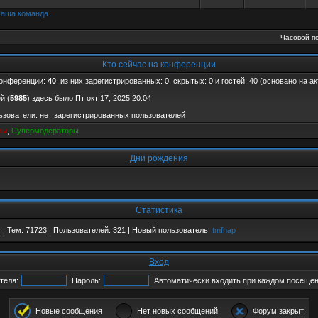
аша команда
Часовой по
Кто сейчас на конференции
конференции:
40
, из них зарегистрированных: 0, скрытых: 0 и гостей: 40 (основано на 
й (
5985
) здесь было Пт окт 17, 2025 20:04
зователи: нет зарегистрированных пользователей
ры
,
Супермодераторы
Дни рождения
Статистика
4
| Тем:
71723
| Пользователей:
321
| Новый пользователь:
tmfhap
Вход
теля:
Пароль:
Автоматически входить при каждом посеще
Новые сообщения
Нет новых сообщений
Форум закрыт