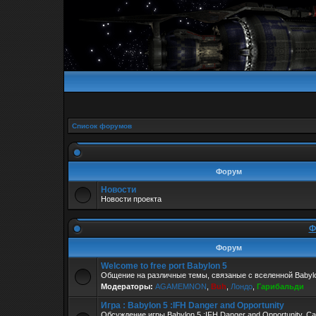
Список форумов
Форум
Новости
Новости проекта
Ф
Форум
Welcome to free port Babylon 5
Общение на различные темы, связаные с вселенной Babylo
Модераторы:
AGAMEMNON
,
Buh
,
Лондо
,
Гарибальди
Игра : Babylon 5 :IFH Danger and Opportunity
Обсуждение игры Babylon 5 :IFH Danger and Opportunity. С