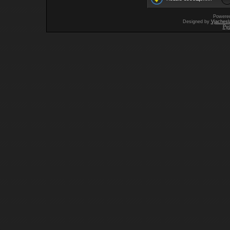
Powere
Designed by
Vjachesl
Ру