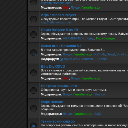
http://ifh.firstones.com
Модераторы:
Buh
,
Лондо
,
Гарибальди
Игра : Minbari Project
Обсуждение проекта игры The Minbari Project. Сайт проекта
http://fstbp.mhprj.com
Показ Babylon 5 на ТВ
Здесь обсуждаются вопросы по возможному показу Babylon
Модераторы:
AGAMEMNON
,
Лондо
,
Гарибальди
Канал игры Вавилон 5.1
В этом канале проводится игра Вавилон 5.1
Модераторы:
Лондо
,
Гарибальди
,
Na'Toth
,
Gregil
,
Strad v
Подфорум:
Канал игры Вавилон 5.1 архив
B5 в DivX/DVD
Все связанное с оцифровкой сериала, наложением звука п
изготовленим субтитров.
Модераторы:
Buh
,
Лондо
,
Гарибальди
На грани возможного
Общение на научные и около научные темы.
Модераторы:
Лондо
,
Гарибальди
,
Shadow
Кафе Зокало
Здесь обсуждаются темы не относящиеся к вселенной "Ва
общение...
Модераторы:
Лондо
,
Гарибальди
,
AMD
Технический сектор
По вопросам работы сайта и конференции, а также текущ