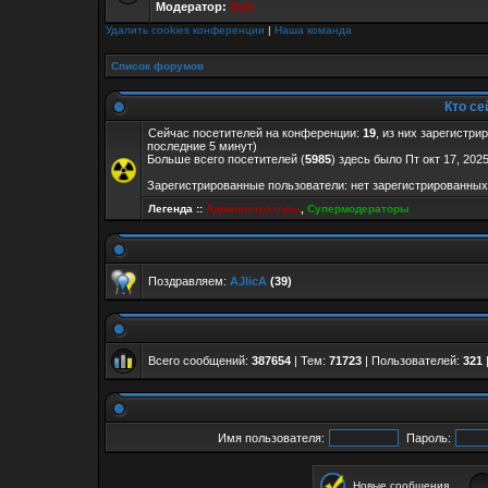
Модератор:
Buh
Удалить cookies конференции
|
Наша команда
Список форумов
Кто се
Сейчас посетителей на конференции:
19
, из них зарегистри
последние 5 минут)
Больше всего посетителей (
5985
) здесь было Пт окт 17, 202
Зарегистрированные пользователи: нет зарегистрированных
Легенда ::
Администраторы
,
Супермодераторы
Поздравляем:
AJlicA
(39)
Всего сообщений:
387654
| Тем:
71723
| Пользователей:
321
Имя пользователя:
Пароль:
Новые сообщения