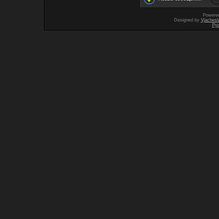
Powere
Designed by
Vjachesl
Ру