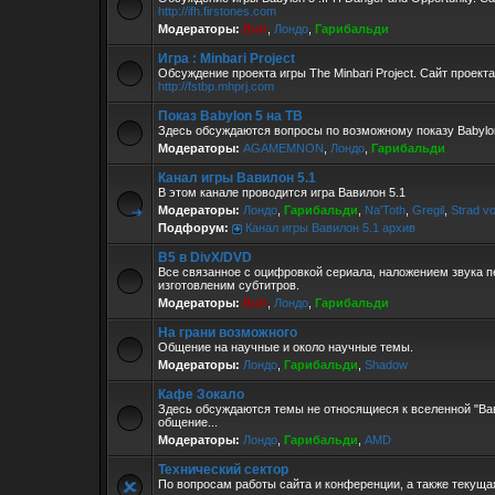
http://ifh.firstones.com
Модераторы:
Buh
,
Лондо
,
Гарибальди
Игра : Minbari Project
Обсуждение проекта игры The Minbari Project. Сайт проекта
http://fstbp.mhprj.com
Показ Babylon 5 на ТВ
Здесь обсуждаются вопросы по возможному показу Babylon
Модераторы:
AGAMEMNON
,
Лондо
,
Гарибальди
Канал игры Вавилон 5.1
В этом канале проводится игра Вавилон 5.1
Модераторы:
Лондо
,
Гарибальди
,
Na'Toth
,
Gregil
,
Strad v
Подфорум:
Канал игры Вавилон 5.1 архив
B5 в DivX/DVD
Все связанное с оцифровкой сериала, наложением звука п
изготовленим субтитров.
Модераторы:
Buh
,
Лондо
,
Гарибальди
На грани возможного
Общение на научные и около научные темы.
Модераторы:
Лондо
,
Гарибальди
,
Shadow
Кафе Зокало
Здесь обсуждаются темы не относящиеся к вселенной "Ва
общение...
Модераторы:
Лондо
,
Гарибальди
,
AMD
Технический сектор
По вопросам работы сайта и конференции, а также текущ