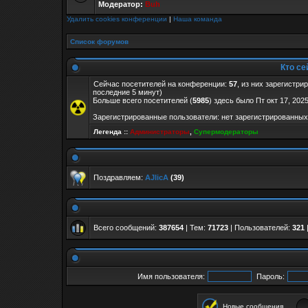
Модератор:
Buh
Удалить cookies конференции
|
Наша команда
Список форумов
Кто се
Сейчас посетителей на конференции:
57
, из них зарегистри
последние 5 минут)
Больше всего посетителей (
5985
) здесь было Пт окт 17, 202
Зарегистрированные пользователи: нет зарегистрированных
Легенда ::
Администраторы
,
Супермодераторы
Поздравляем:
AJlicA
(39)
Всего сообщений:
387654
| Тем:
71723
| Пользователей:
321
Имя пользователя:
Пароль:
Новые сообщения