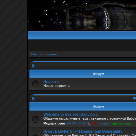
Список форумов
Форум
Новости
Новости проекта
Ф
Форум
Welcome to free port Babylon 5
Общение на различные темы, связаные с вселенной Babylo
Модераторы:
AGAMEMNON
,
Buh
,
Лондо
,
Гарибальди
Игра : Babylon 5 :IFH Danger and Opportunity
Обсуждение игры Babylon 5 :IFH Danger and Opportunity. С