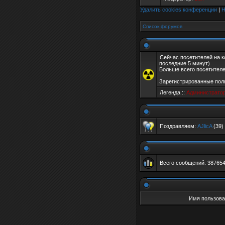
Удалить cookies конференции
|
Н
Список форумов
Сейчас посетителей на 
последние 5 минут)
Больше всего посетителе
Зарегистрированные пол
Легенда ::
Администрато
Поздравляем:
AJlicA
(39)
Всего сообщений:
38765
Имя пользова