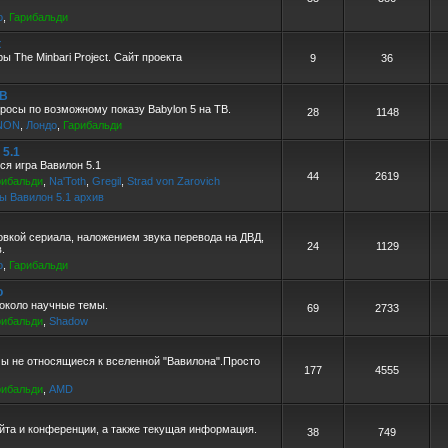
о
,
Гарибальди
t
ы The Minbari Project. Сайт проекта
9
36
ТВ
росы по возможному показу Babylon 5 на ТВ.
28
1148
NON
,
Лондо
,
Гарибальди
 5.1
ся игра Вавилон 5.1
44
2619
рибальди
,
Na'Toth
,
Gregil
,
Strad von Zarovich
ы Вавилон 5.1 архив
овкой сериала, наложением звука перевода на ДВД,
24
1129
.
о
,
Гарибальди
о
около научные темы.
69
2733
рибальди
,
Shadow
ы не относящиеся к вселенной "Вавилона".Просто
177
4555
рибальди
,
AMD
йта и конференции, а также текущая информация.
38
749