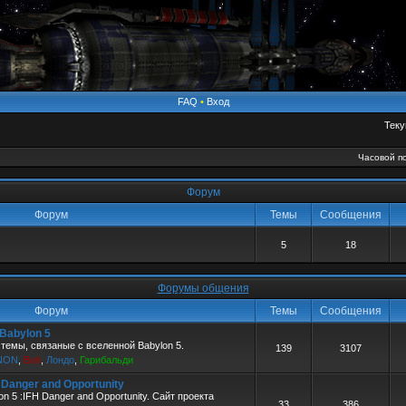
FAQ
•
Вход
Теку
Часовой по
Форум
Форум
Темы
Сообщения
5
18
Форумы общения
Форум
Темы
Сообщения
 Babylon 5
темы, связаные с вселенной Babylon 5.
139
3107
NON
,
Buh
,
Лондо
,
Гарибальди
H Danger and Opportunity
n 5 :IFH Danger and Opportunity. Сайт проекта
33
386