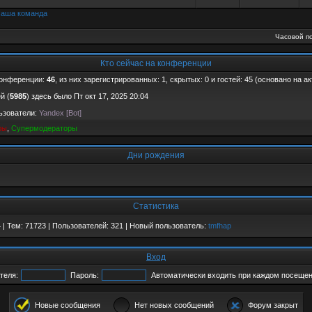
аша команда
Часовой по
Кто сейчас на конференции
конференции:
46
, из них зарегистрированных: 1, скрытых: 0 и гостей: 45 (основано на 
й (
5985
) здесь было Пт окт 17, 2025 20:04
ьзователи:
Yandex [Bot]
ры
,
Супермодераторы
Дни рождения
Статистика
4
| Тем:
71723
| Пользователей:
321
| Новый пользователь:
tmfhap
Вход
теля:
Пароль:
Автоматически входить при каждом посеще
Новые сообщения
Нет новых сообщений
Форум закрыт