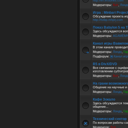
http://ifh.firstones.com
Модераторы:
Buh
,
Лонд
Игра : Minbari Projec
Обсуждение проекта игр
http://fstbp.mhprj.com
Показ Babylon 5 на 
Здесь обсуждаются воп
Модераторы:
AGAMEM
Канал игры Вавилон
В этом канале проводит
Модераторы:
Лондо
,
Га
Подфорум:
Канал игр
B5 в DivX/DVD
Все связанное с оцифр
изготовленим субтитров
Модераторы:
Buh
,
Лонд
На грани возможног
Общение на научные и 
Модераторы:
Лондо
,
Га
Кафе Зокало
Здесь обсуждаются тем
общение...
Модераторы:
Лондо
,
Га
Технический сектор
По вопросам работы са
Модератор:
Buh