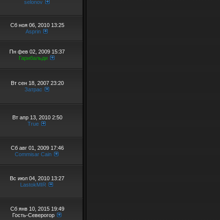
selonov
Сб ноя 06, 2010 13:25
Asprin
Пн фев 02, 2009 15:37
Гарибальди
Вт сен 18, 2007 23:20
Затрас
Вт апр 13, 2010 2:50
True
Сб авг 01, 2009 17:46
Commisar Cain
Вс июл 04, 2010 13:27
LastokMIR
Сб янв 10, 2015 19:49
Гость-Северогор