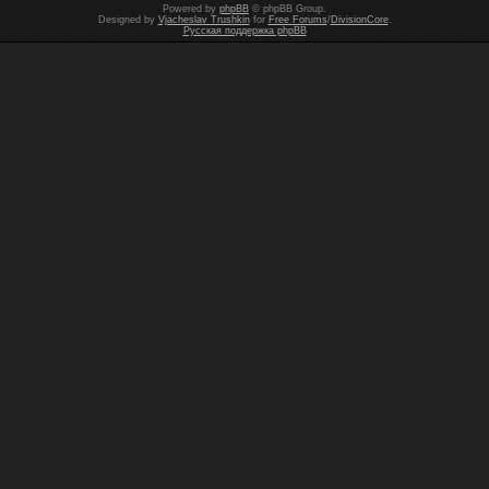
Powered by
phpBB
© phpBB Group.
Designed by
Vjacheslav Trushkin
for
Free Forums
/
DivisionCore
.
Русская поддержка phpBB