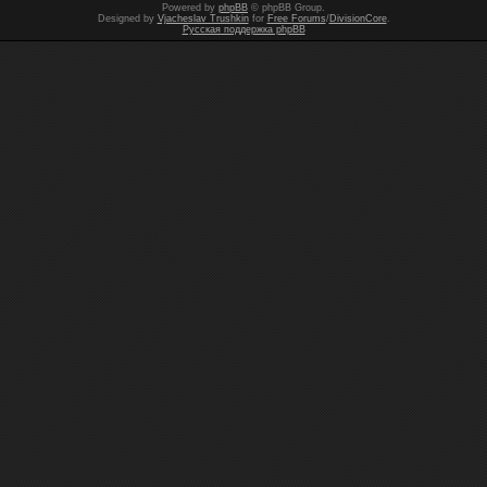
Powered by
phpBB
© phpBB Group.
Designed by
Vjacheslav Trushkin
for
Free Forums
/
DivisionCore
.
Русская поддержка phpBB