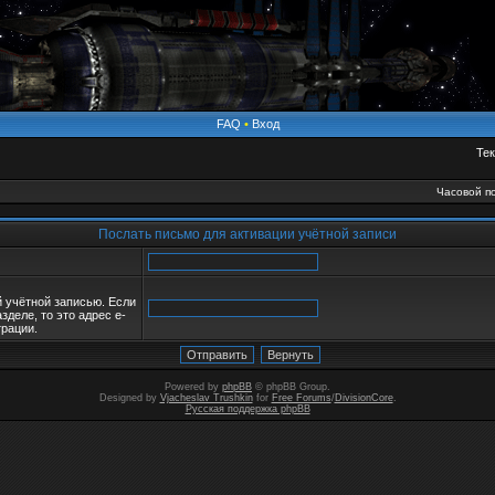
FAQ
•
Вход
Тек
Часовой по
Послать письмо для активации учётной записи
й учётной записью. Если
зделе, то это адрес e-
трации.
Powered by
phpBB
© phpBB Group.
Designed by
Vjacheslav Trushkin
for
Free Forums
/
DivisionCore
.
Русская поддержка phpBB