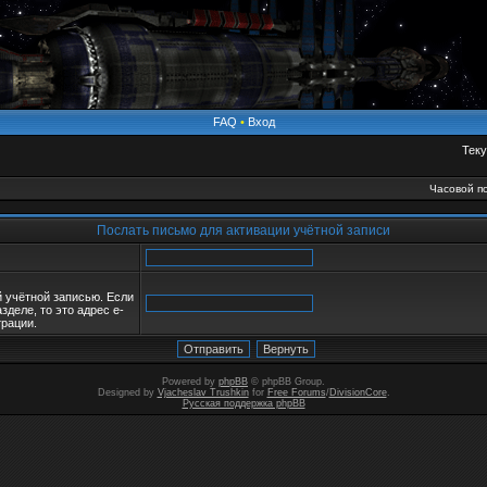
FAQ
•
Вход
Теку
Часовой по
Послать письмо для активации учётной записи
й учётной записью. Если
зделе, то это адрес e-
трации.
Powered by
phpBB
© phpBB Group.
Designed by
Vjacheslav Trushkin
for
Free Forums
/
DivisionCore
.
Русская поддержка phpBB