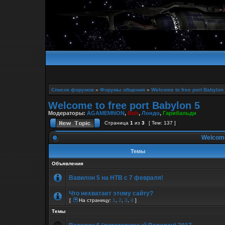
Список форумов
»
Форумы общения
»
Welcome to free port Babylon
Welcome to free port Babylon 5
Модераторы:
AGAMEMNON
,
Buh
,
Лондо
,
Гарибальди
Страница
1
из
3
[ Тем: 137 ]
Welcome 
Темы
Объявления
Вавилон 5 на НТВ с 7 февраля!
Что нехватает этому сайту?
[
На страницу:
1
,
2
,
3
,
4
]
Темы