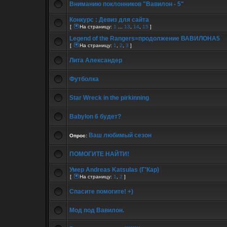
Вниманию поклонников "Вавилон - 5"
Конкурс : Девиз для сайта
[
На страницу:
1
...
13
,
14
,
15
]
Legend of the Rangers=продолжение ВАВИЛОНА5
[
На страницу:
1
,
2
,
3
]
Лита Александер
Футболка
Star Wreck in the pirkinning
Babylon 6 будет?
Ваш любимый сезон
Опрос:
ПОМОГИТЕ НАЙТИ!
Умер Andreas Katsulas (Г'Кар)
[
На страницу:
1
,
2
]
Спасите помогите! +)
Мод под Вавилон.