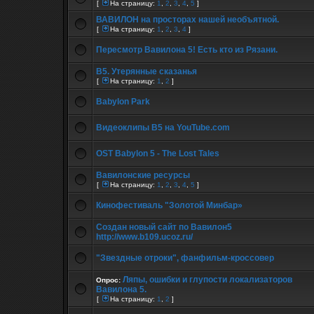
[
На страницу:
1
,
2
,
3
,
4
,
5
]
ВАВИЛОН на просторах нашей необъятной.
[
На страницу:
1
,
2
,
3
,
4
]
Пересмотр Вавилона 5! Есть кто из Рязани.
В5. Утерянные сказанья
[
На страницу:
1
,
2
]
Babylon Park
Видеоклипы В5 на YouTube.com
OST Babylon 5 - The Lost Tales
Вавилонские ресурсы
[
На страницу:
1
,
2
,
3
,
4
,
5
]
Кинофестиваль "Золотой Минбар»
Создан новый сайт по Вавилон5
http://www.b109.ucoz.ru/
"Звездные отроки", фанфильм-кроссовер
Ляпы, ошибки и глупости локализаторов
Опрос:
Вавилона 5.
[
На страницу:
1
,
2
]