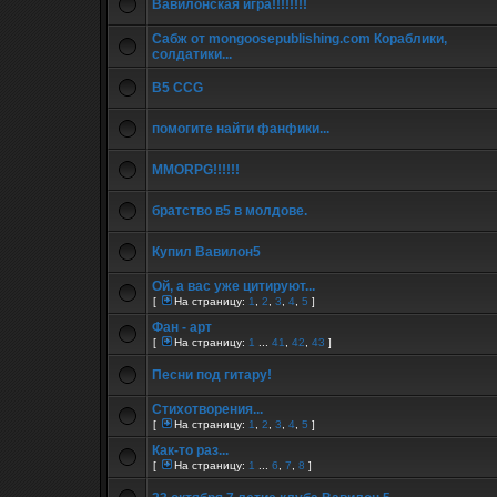
Вавилонская игра!!!!!!!!
Сабж от mongoosepublishing.com Кораблики,
солдатики...
B5 CCG
помогите найти фанфики...
MMORPG!!!!!!
братство в5 в молдове.
Купил Вавилон5
Ой, а вас уже цитируют...
[
На страницу:
1
,
2
,
3
,
4
,
5
]
Фан - арт
[
На страницу:
1
...
41
,
42
,
43
]
Песни под гитару!
Стихотворения...
[
На страницу:
1
,
2
,
3
,
4
,
5
]
Как-то раз...
[
На страницу:
1
...
6
,
7
,
8
]