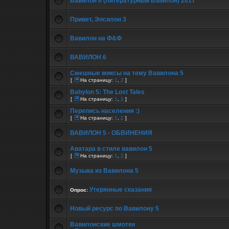
Вавилон 6 (литературный Вавилон) 2017
Привет, Эпсилон 3
Вавилон на Ф&Ф
ВАВИЛОН 6
Смешные миксы на тему Вавилона 5
[
На страницу:
1
,
2
]
Babylon 5: The Lost Tales
[
На страницу:
1
,
2
]
Перепись населения :)
[
На страницу:
1
,
2
]
ВАВИЛОН 5 - ОБВИНЕНИЯ
Аватара в стиле вавилон 5
[
На страницу:
1
,
2
]
Музыка из Вавилона 5
Утерянные сказания
Опрос:
Новый ресурс по Вавилону 5
Вавилонские шмотки