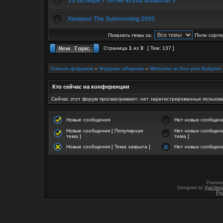
23 октября 7 летие клуба Вавилон 5
Конвент The Summoning 2005
Показать темы за:
Поле сорти
Страница
1
из
3
[ Тем: 137 ]
Список форумов
»
Форумы общения
»
Welcome to free port Babylon
Кто сейчас на конференции
Сейчас этот форум просматривают: нет зарегистрированных пользова
Новые сообщения
Нет новых сообщен
Новые сообщения [ Популярная
Нет новых сообщени
тема ]
тема ]
Новые сообщения [ Тема закрыта ]
Нет новых сообщени
Powere
Designed by
Vjachesl
Ру