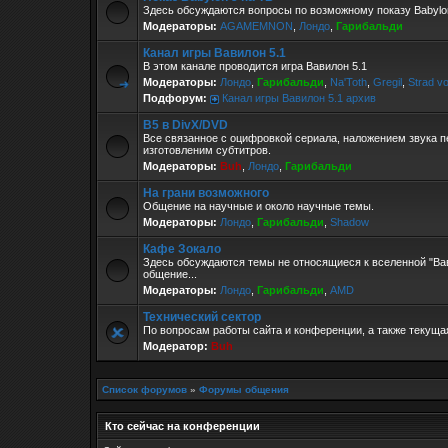
Здесь обсуждаются вопросы по возможному показу Babylon
Модераторы:
AGAMEMNON
,
Лондо
,
Гарибальди
Канал игры Вавилон 5.1
В этом канале проводится игра Вавилон 5.1
Модераторы:
Лондо
,
Гарибальди
,
Na'Toth
,
Gregil
,
Strad v
Подфорум:
Канал игры Вавилон 5.1 архив
B5 в DivX/DVD
Все связанное с оцифровкой сериала, наложением звука п
изготовленим субтитров.
Модераторы:
Buh
,
Лондо
,
Гарибальди
На грани возможного
Общение на научные и около научные темы.
Модераторы:
Лондо
,
Гарибальди
,
Shadow
Кафе Зокало
Здесь обсуждаются темы не относящиеся к вселенной "Ва
общение...
Модераторы:
Лондо
,
Гарибальди
,
AMD
Технический сектор
По вопросам работы сайта и конференции, а также текущ
Модератор:
Buh
Список форумов
»
Форумы общения
Кто сейчас на конференции