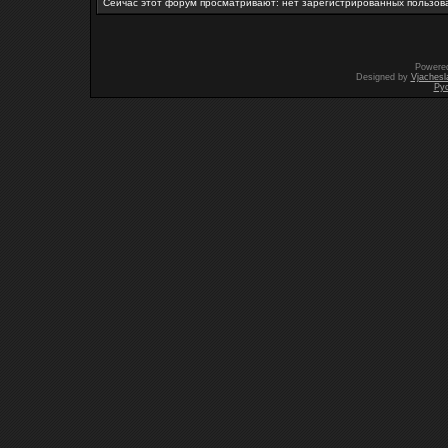
Сейчас этот форум просматривают: нет зарегистрированных пользова
Powere
Designed by
Vjachesl
Ру