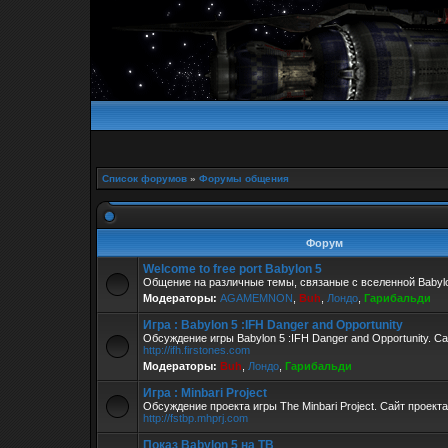
Список форумов
»
Форумы общения
Форум
Welcome to free port Babylon 5
Общение на различные темы, связаные с вселенной Babylo
Модераторы:
AGAMEMNON
,
Buh
,
Лондо
,
Гарибальди
Игра : Babylon 5 :IFH Danger and Opportunity
Обсуждение игры Babylon 5 :IFH Danger and Opportunity. С
http://ifh.firstones.com
Модераторы:
Buh
,
Лондо
,
Гарибальди
Игра : Minbari Project
Обсуждение проекта игры The Minbari Project. Сайт проекта
http://fstbp.mhprj.com
Показ Babylon 5 на ТВ