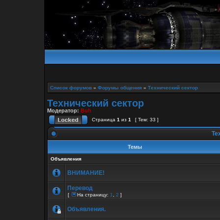
Список форумов
»
Форумы общения
»
Технический сектор
Технический сектор
Модератор:
Buh
Страница
1
из
1
[ Тем: 33 ]
Те
Темы
Объявления
ВНИМАНИЕ!
Перевод
[
На страницу:
1
,
2
]
Объявления.