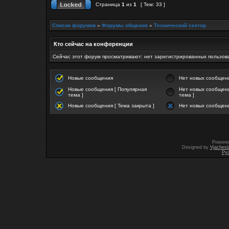
Страница
1
из
1
[ Тем: 33 ]
Список форумов
»
Форумы общения
»
Технический сектор
Кто сейчас на конференции
Сейчас этот форум просматривают: нет зарегистрированных пользова
Новые сообщения
Нет новых сообщен
Новые сообщения [ Популярная
Нет новых сообщени
тема ]
тема ]
Новые сообщения [ Тема закрыта ]
Нет новых сообщени
Powere
Designed by
Vjachesl
Ру