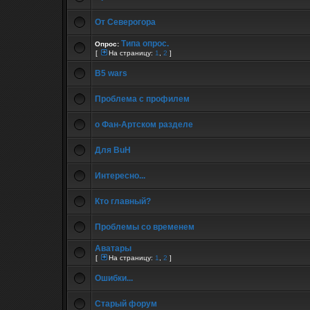
От Северогора
Типа опрос.
Опрос:
[
На страницу:
1
,
2
]
B5 wars
Проблема с профилем
о Фан-Артском разделе
Для BuH
Интересно...
Кто главный?
Проблемы со временем
Аватары
[
На страницу:
1
,
2
]
Ошибки...
Старый форум