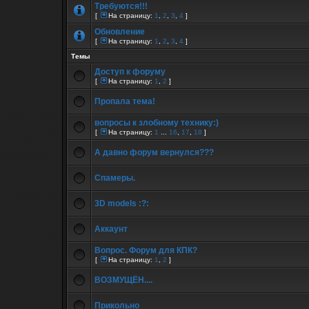
Требуются!!!
[
На страницу:
1
,
2
,
3
,
4
]
Обновление
[
На страницу:
1
,
2
,
3
,
4
]
Темы
Доступ к форуму
[
На страницу:
1
,
2
]
Пропала тема!
вопросы к злобному технику:)
[
На страницу:
1
...
16
,
17
,
18
]
А давно форум вернулся???
Спамеры.
3D models :?:
Аккаунт
Вопрос. Форум для КПК?
[
На страницу:
1
,
2
]
ВОЗМУЩЁН....
Прикольно