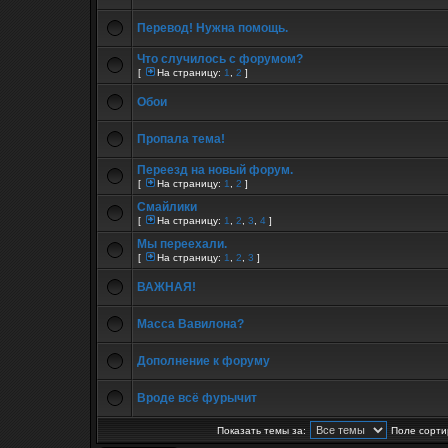
Перевод! Нужна помощь.
Что случилось с форумом?
[
На страницу:
1
,
2
]
Обои
Пропала тема!
Переезд на новый форум.
[
На страницу:
1
,
2
]
Смайлики
[
На страницу:
1
,
2
,
3
,
4
]
Мы переехали.
[
На страницу:
1
,
2
,
3
]
ВАЖНАЯ!
Масса Вавилона?
Дополнение к форуму
Вроде всё фурычит
Показать темы за:
Поле сорти