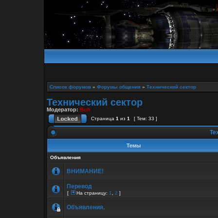
Список форумов
»
Форумы общения
»
Технический сектор
Технический сектор
Модератор:
Buh
Страница
1
из
1
[ Тем: 33 ]
Те
Темы
Объявления
ВНИМАНИЕ!
Перевод
[
На страницу:
1
,
2
]
Объявления.