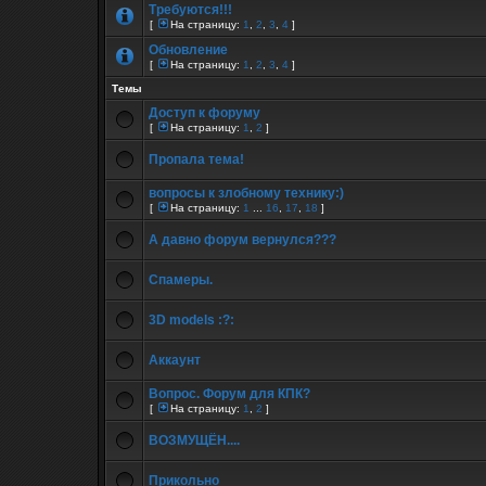
Требуются!!!
[
На страницу:
1
,
2
,
3
,
4
]
Обновление
[
На страницу:
1
,
2
,
3
,
4
]
Темы
Доступ к форуму
[
На страницу:
1
,
2
]
Пропала тема!
вопросы к злобному технику:)
[
На страницу:
1
...
16
,
17
,
18
]
А давно форум вернулся???
Спамеры.
3D models :?:
Аккаунт
Вопрос. Форум для КПК?
[
На страницу:
1
,
2
]
ВОЗМУЩЁН....
Прикольно