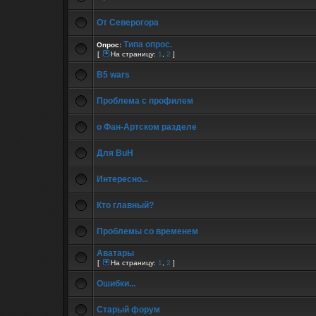
От Северогора
Типа опрос.
Опрос:
[
На страницу:
1
,
2
]
B5 wars
Проблема с профилем
о Фан-Артском разделе
Для BuH
Интересно...
Кто главный?
Проблемы со временем
Аватары
[
На страницу:
1
,
2
]
Ошибки...
Старый форум