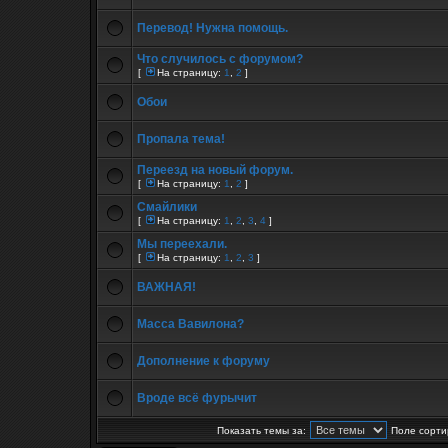
Перевод! Нужна помощь.
Что случилось с форумом?
[
На страницу:
1
,
2
]
Обои
Пропала тема!
Переезд на новый форум.
[
На страницу:
1
,
2
]
Смайлики
[
На страницу:
1
,
2
,
3
,
4
]
Мы переехали.
[
На страницу:
1
,
2
,
3
]
ВАЖНАЯ!
Масса Вавилона?
Дополнение к форуму
Вроде всё фурычит
Показать темы за:
Поле сорти