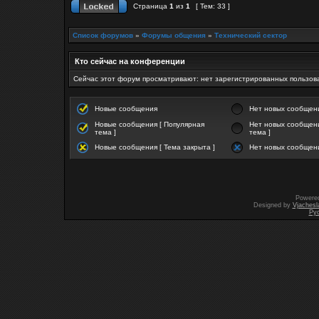
Страница
1
из
1
[ Тем: 33 ]
Список форумов
»
Форумы общения
»
Технический сектор
Кто сейчас на конференции
Сейчас этот форум просматривают: нет зарегистрированных пользова
Новые сообщения
Нет новых сообщен
Новые сообщения [ Популярная
Нет новых сообщени
тема ]
тема ]
Новые сообщения [ Тема закрыта ]
Нет новых сообщени
Powere
Designed by
Vjachesl
Ру