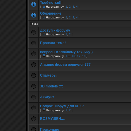
Требуются!!!
[
На страницу:
1
,
2
,
3
,
4
]
Обновление
[
На страницу:
1
,
2
,
3
,
4
]
Темы
Доступ к форуму
[
На страницу:
1
,
2
]
Пропала тема!
вопросы к злобному технику:)
[
На страницу:
1
...
16
,
17
,
18
]
А давно форум вернулся???
Спамеры.
3D models :?:
Аккаунт
Вопрос. Форум для КПК?
[
На страницу:
1
,
2
]
ВОЗМУЩЁН....
Прикольно