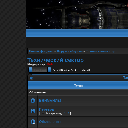
Список форумов
»
Форумы общения
»
Технический сектор
Технический сектор
Модератор:
Buh
Страница
1
из
1
[ Тем: 33 ]
Те
Темы
Объявления
ВНИМАНИЕ!
Перевод
[
На страницу:
1
,
2
]
Объявления.