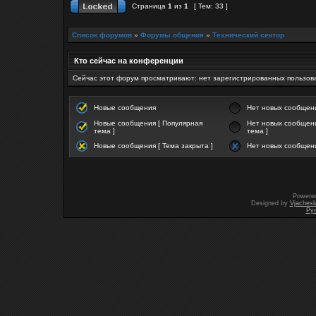
Страница
1
из
1
[ Тем: 33 ]
Список форумов
»
Форумы общения
»
Технический сектор
Кто сейчас на конференции
Сейчас этот форум просматривают: нет зарегистрированных пользова
Новые сообщения
Нет новых сообщен
Новые сообщения [ Популярная
Нет новых сообщени
тема ]
тема ]
Новые сообщения [ Тема закрыта ]
Нет новых сообщени
Powere
Designed by
Vjachesl
Ру