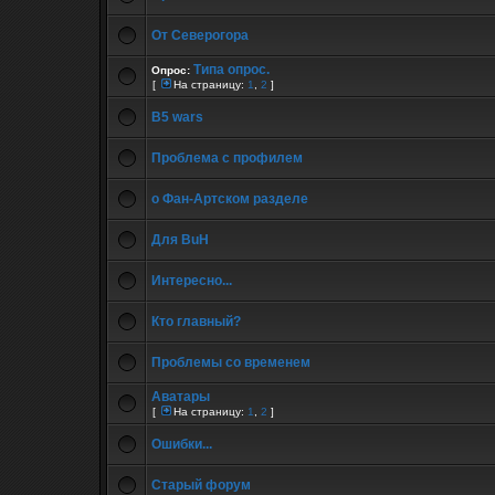
От Северогора
Типа опрос.
Опрос:
[
На страницу:
1
,
2
]
B5 wars
Проблема с профилем
о Фан-Артском разделе
Для BuH
Интересно...
Кто главный?
Проблемы со временем
Аватары
[
На страницу:
1
,
2
]
Ошибки...
Старый форум