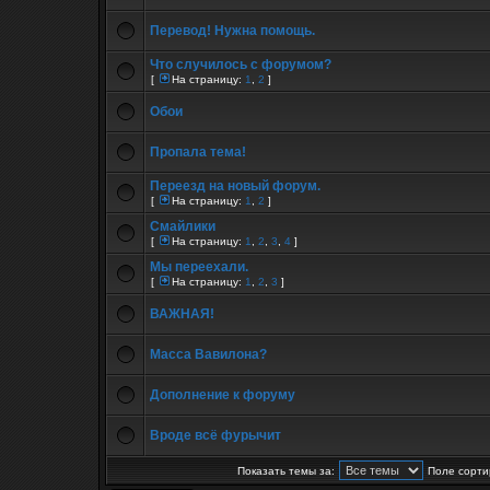
Перевод! Нужна помощь.
Что случилось с форумом?
[
На страницу:
1
,
2
]
Обои
Пропала тема!
Переезд на новый форум.
[
На страницу:
1
,
2
]
Смайлики
[
На страницу:
1
,
2
,
3
,
4
]
Мы переехали.
[
На страницу:
1
,
2
,
3
]
ВАЖНАЯ!
Масса Вавилона?
Дополнение к форуму
Вроде всё фурычит
Показать темы за:
Поле сорти