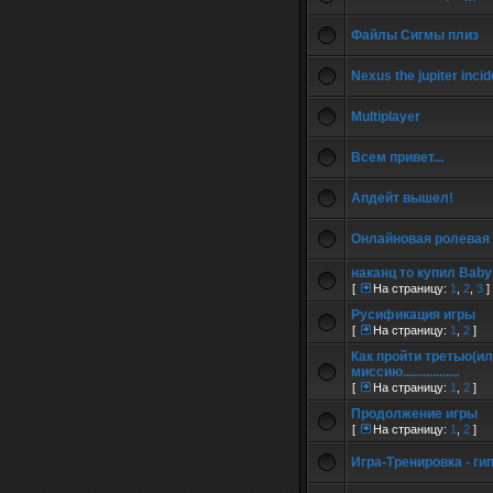
Файлы Сигмы плиз
Nexus the jupiter incid
Multiplayer
Всем привет...
Апдейт вышел!
Онлайновая ролевая 
наканц то купил Babyl
[
На страницу:
1
,
2
,
3
]
Русификация игры
[
На страницу:
1
,
2
]
Как пройти третью(и
миссию.................
[
На страницу:
1
,
2
]
Продолжение игры
[
На страницу:
1
,
2
]
Игра-Тренировка - ги