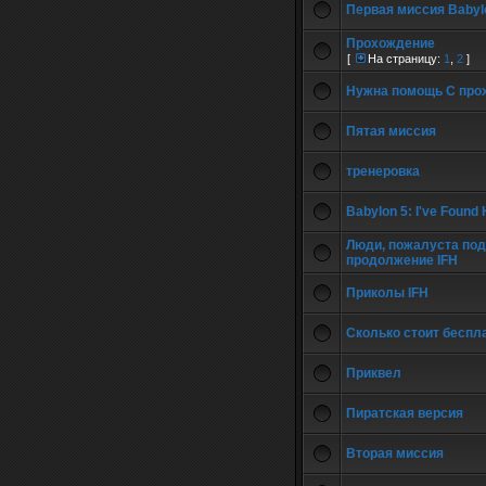
Первая миссия Babyl
Прохождение
[
На страницу:
1
,
2
]
Нужна помощь С про
Пятая миссия
тренеровка
Babylon 5: I've Found
Люди, пожалуста под
продолжение IFH
Приколы IFH
Сколько стоит беспл
Приквел
Пиратская версия
Вторая миссия