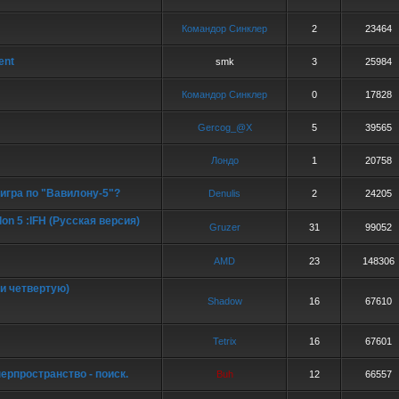
Командор Синклер
2
23464
ent
smk
3
25984
Командор Синклер
0
17828
Gercog_@X
5
39565
Лондо
1
20758
игра по "Вавилону-5"?
Denulis
2
24205
on 5 :IFH (Русская версия)
Gruzer
31
99052
AMD
23
148306
ли четвертую)
Shadow
16
67610
Tetrix
16
67601
перпространство - поиск.
Buh
12
66557