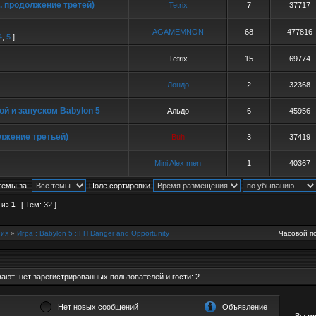
. продолжение третей)
Tetrix
7
37717
AGAMEMNON
68
477816
4
,
5
]
Tetrix
15
69774
Лондо
2
32368
ой и запуском Babylon 5
Альдо
6
45956
олжение третьей)
Buh
3
37419
Mini Alex men
1
40367
темы за:
Поле сортировки
из
1
[ Тем: 32 ]
ия
»
Игра : Babylon 5 :IFH Danger and Opportunity
Часовой по
ют: нет зарегистрированных пользователей и гости: 2
Нет новых сообщений
Объявление