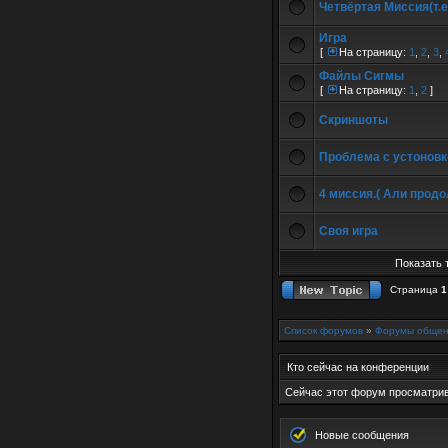
Четвёртая Миссия(т.е
Игра
[
На страницу:
1
,
2
,
3
,
Файлы Сигмы
[
На страницу:
1
,
2
]
Скриншоты
Проблема с устоновк
4 миссия.( Али прод
Своя игра
Показать 
Страница
1
Список форумов
»
Форумы общен
Кто сейчас на конференции
Сейчас этот форум просматрива
Новые сообщения