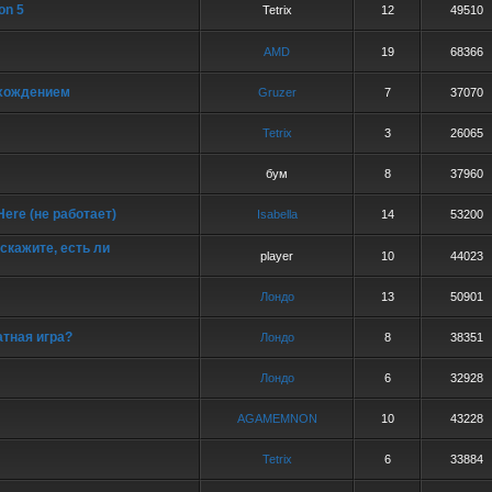
on 5
Tetrix
12
49510
AMD
19
68366
хождением
Gruzer
7
37070
Tetrix
3
26065
бум
8
37960
 Here (не работает)
Isabella
14
53200
скажите, есть ли
playеr
10
44023
Лондо
13
50901
атная игра?
Лондо
8
38351
Лондо
6
32928
AGAMEMNON
10
43228
Tetrix
6
33884