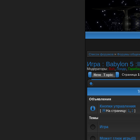
Список форумов
»
Форумы общен
Игра : Babylon 5 :
Модераторы:
Buh
,
Лондо
,
Гариба
Страница
1
Т
Объявления
Кнопки управления
[
На страницу:
1
,
2
]
Темы
Игра
Может глюк игры)))