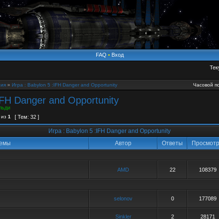
FAQ
•
Вход
Тек
ия
»
Игра : Babylon 5 :IFH Danger and Opportunity
Часовой по
IFH Danger and Opportunity
льди
из
1
[ Тем: 32 ]
Игра : Babylon 5 :IFH Danger and Opportunity
емы
Автор
Ответы
Просмот
AMD
22
108379
selonov
0
177089
Sinkler
2
28171