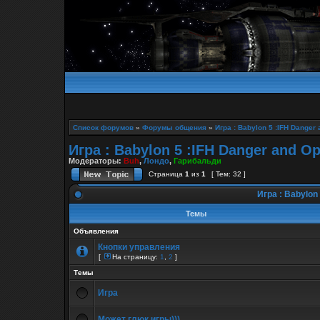
Список форумов
»
Форумы общения
»
Игра : Babylon 5 :IFH Danger 
Игра : Babylon 5 :IFH Danger and Op
Модераторы:
Buh
,
Лондо
,
Гарибальди
Страница
1
из
1
[ Тем: 32 ]
Игра : Babylon 
Темы
Объявления
Кнопки управления
[
На страницу:
1
,
2
]
Темы
Игра
Может глюк игры)))