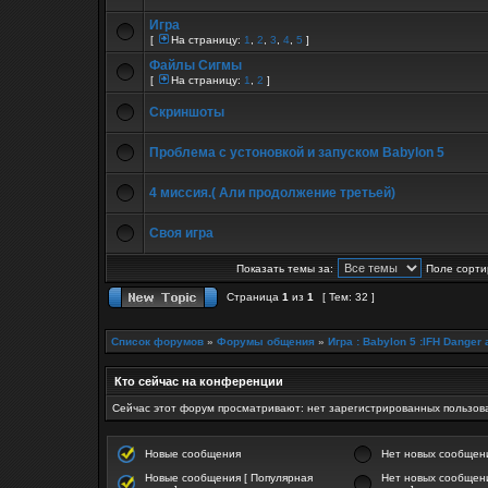
Игра
[
На страницу:
1
,
2
,
3
,
4
,
5
]
Файлы Сигмы
[
На страницу:
1
,
2
]
Скриншоты
Проблема с устоновкой и запуском Babylon 5
4 миссия.( Али продолжение третьей)
Своя игра
Показать темы за:
Поле сорти
Страница
1
из
1
[ Тем: 32 ]
Список форумов
»
Форумы общения
»
Игра : Babylon 5 :IFH Danger 
Кто сейчас на конференции
Сейчас этот форум просматривают: нет зарегистрированных пользова
Новые сообщения
Нет новых сообщен
Новые сообщения [ Популярная
Нет новых сообщени