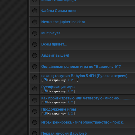
Файлы Сигмы плиз
Nexus the jupiter incident
Multiplayer
Всем привет...
Апдейт вышел!
Онлайновая ролевая игра по "Вавилону-5"?
наканц то купил Babylon 5 :IFH (Русская версия)
[
На страницу:
1
,
2
,
3
]
Русификация игры
[
На страницу:
1
,
2
]
Как пройти третью(или четвертую) миссию.................
[
На страницу:
1
,
2
]
Продолжение игры
[
На страницу:
1
,
2
]
Игра-Тренировка - гиперпространство - поиск.
Первая миссия Babylon 5