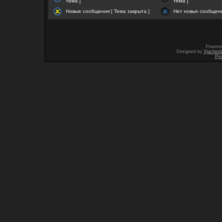
тема ]
тема ]
Новые сообщения [ Тема закрыта ]
Нет новых сообщени
Powere
Designed by
Vjachesl
Ру