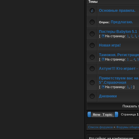
Темы
Основные правила.
Предлагаю.
Опрос:
Постеры Babylon 5.1
[
На страницу:
1
,
2
,
3
,
Новая игра!
Таможня. Регистраци
[
На страницу:
1
...
4
,
5
Ахтунг!!! Кто играет -
Приветствуем вас на
5".Справочная
[
На страницу:
1
,
2
]
Дневники
Показать 
Страница
1
Список форумов
»
Форумы общен
Кто сейчас на конференции