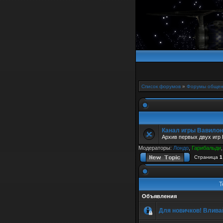
Список форумов
»
Форумы общен
Канал игры Вавилон 
Архив первых двух игр 
Модераторы:
Лондо
,
Гарибальди
Страница
1
Т
Объявления
Для новичков! Вливай