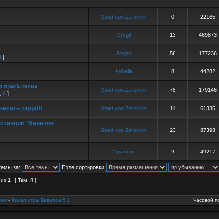
Strad von Zarovich
0
22165
Gregil
13
469873
Лондо
56
177236
4
]
Isabella
8
44282
я прибывших.
Strad von Zarovich
78
179146
,
6
]
 писать сюда!!!
Strad von Zarovich
14
61335
 станции "Вавилон
Strad von Zarovich
23
87398
Странник
9
49217
темы за:
Поле сортировки
из
1
[ Тем: 8 ]
ия
»
Канал игры Вавилон 5.1
Часовой по