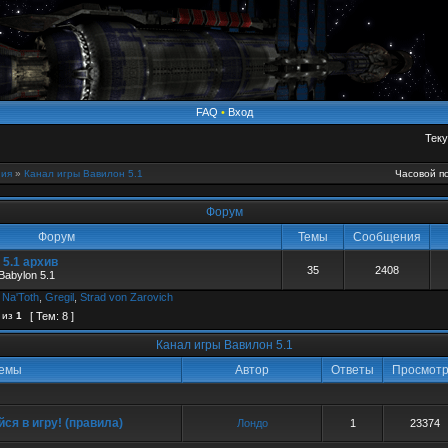
FAQ
•
Вход
Теку
ия
»
Канал игры Вавилон 5.1
Часовой по
Форум
Форум
Темы
Сообщения
5.1 архив
35
2408
Babylon 5.1
,
Na'Toth
,
Gregil
,
Strad von Zarovich
из
1
[ Тем: 8 ]
Канал игры Вавилон 5.1
емы
Автор
Ответы
Просмот
ся в игру! (правила)
Лондо
1
23374