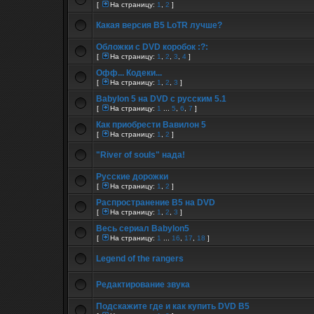
[
На страницу:
1
,
2
]
Какая версия B5 LoTR лучше?
Обложки с DVD коробок :?:
[
На страницу:
1
,
2
,
3
,
4
]
Офф... Кодеки...
[
На страницу:
1
,
2
,
3
]
Babylon 5 на DVD с русским 5.1
[
На страницу:
1
...
5
,
6
,
7
]
Как приобрести Вавилон 5
[
На страницу:
1
,
2
]
"River of souls" нада!
Русские дорожки
[
На страницу:
1
,
2
]
Распространение В5 на DVD
[
На страницу:
1
,
2
,
3
]
Весь сериал Babylon5
[
На страницу:
1
...
16
,
17
,
18
]
Legend of the rangers
Редактирование звука
Подскажите где и как купить DVD B5