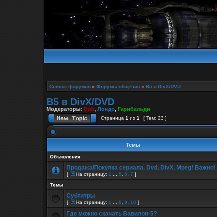
Список форумов
»
Форумы общения
»
B5 в DivX/DVD
B5 в DivX/DVD
Модераторы:
Buh
,
Лондо
,
Гарибальди
Страница
1
из
1
[ Тем: 23 ]
Темы
Объявления
Продажа/Покупка сериала. Dvd, DivX, Mpeg! Важно!
[
На страницу:
1
...
5
,
6
,
7
]
Темы
Субтитры
[
На страницу:
1
...
8
,
9
,
10
]
Где можно скачать Вавилон-5?