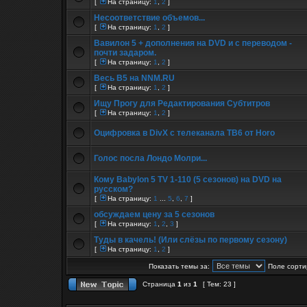
[
На страницу:
1
,
2
]
Несоответствие объемов...
[
На страницу:
1
,
2
]
Вавилон 5 + дополнения на DVD и с переводом -
почти задаром.
[
На страницу:
1
,
2
]
Весь B5 на NNM.RU
[
На страницу:
1
,
2
]
Ищу Прогу для Редактирования Субтитров
[
На страницу:
1
,
2
]
Оцифровка в DivX с телеканала ТВ6 от Horo
Голос посла Лондо Молри...
Кому Babylon 5 TV 1-110 (5 сезонов) на DVD на
русском?
[
На страницу:
1
...
5
,
6
,
7
]
обсуждаем цену за 5 сезонов
[
На страницу:
1
,
2
,
3
]
Туды в качель! (Или слёзы по первому сезону)
[
На страницу:
1
,
2
]
Показать темы за:
Поле сорти
Страница
1
из
1
[ Тем: 23 ]