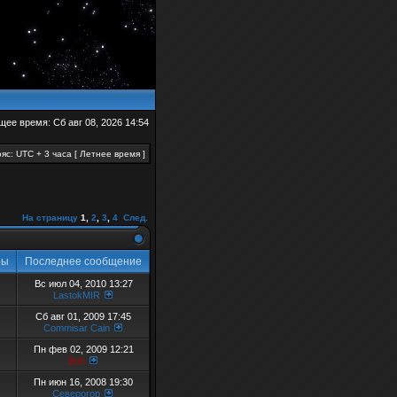
щее время: Сб авг 08, 2026 14:54
яс: UTC + 3 часа [ Летнее время ]
На страницу
1
,
2
,
3
,
4
След.
ры
Последнее сообщение
Вс июл 04, 2010 13:27
LastokMIR
Сб авг 01, 2009 17:45
Commisar Cain
Пн фев 02, 2009 12:21
Buh
Пн июн 16, 2008 19:30
Северогор