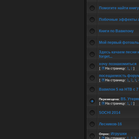
Помогите найти книгу
Побочные эффекты а
Книги по Вавилону
Мой первый фотоал
Здесь качаем песни из
forget...
хочу познакомиться
[
На страницу:
1
,
2
]
посещаемость фору
[
На страницу:
1
,
2
,
3
,
Вавилон 5 на НТВ с 
В5. Утеря
Перемещена:
[
На страницу:
1
,
2
]
SOCHI 2014
Лесников-16
Игрушки
Опрос:
[
На страницу:
1
,
2
,
3
,