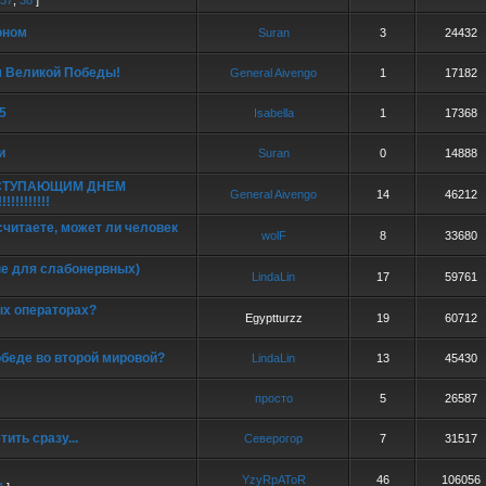
37
,
38
]
оном
Suran
3
24432
м Великой Победы!
General Aivengo
1
17182
5
Isabella
1
17368
и
Suran
0
14888
СТУПАЮЩИМ ДНЕМ
General Aivengo
14
46212
!!!!!!!!
считаете, может ли человек
wolF
8
33680
не для слабонервных)
LindaLin
17
59761
ых операторах?
Egyptturzz
19
60712
обеде во второй мировой?
LindaLin
13
45430
просто
5
26587
тить сразу...
Северогор
7
31517
YzyRpAToR
46
106056