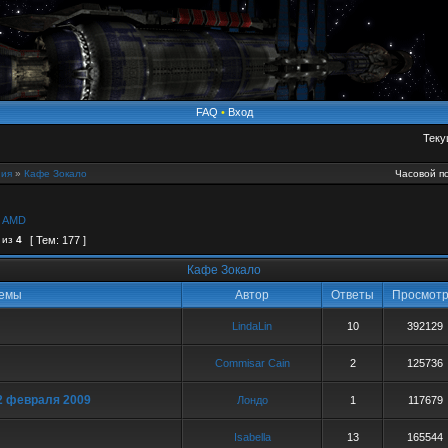
FAQ
•
Вход
Теку
ия
»
Кафе Зокало
Часовой по
,
AMD
из
4
[ Тем: 177 ]
Кафе Зокало
емы
Автор
Ответы
Просмот
LindaLin
10
392129
Commisar Cain
2
125736
 2 февраля 2009
Лондо
1
117679
Isabella
13
165544