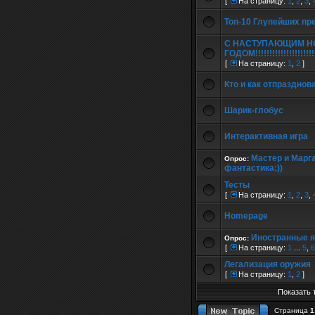
[
На страницу:
1
,
2
,
3
,
Топ-10 Глупейших пр
С НАСТУПАЮЩИМ Н
ГОДОМ!!!!!!!!!!!!!!!!!!!!!!
[
На страницу:
1
,
2
]
Кто и как отпразднов
Шарик-глобус
Интерактивная игра
Мастер и Марга
Опрос:
фантастика:))
Тесты
[
На страницу:
1
,
2
,
3
,
Homepage
Иностранные 
Опрос:
[
На страницу:
1
...
5
,
6
Легализация оружия
[
На страницу:
1
,
2
]
Показать 
Страница
1