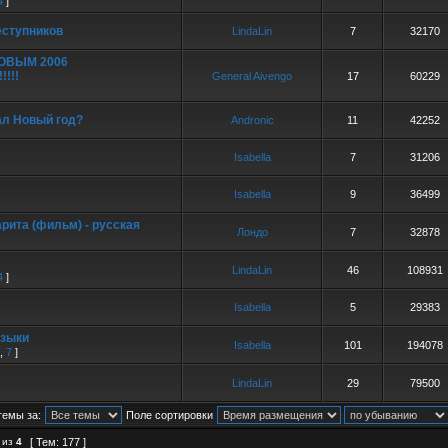
4
]
еступников
LindaLin
7
32170
ОВЫМ 2006
!!!!
General Aivengo
17
60229
ал Новый год?
Andronic
11
42252
Isabella
7
31206
Isabella
9
36499
рита (фильм) - русская
Лондо
7
32878
LindaLin
46
108931
4
]
Isabella
5
29383
языки
Isabella
101
194078
,
7
]
LindaLin
29
79500
темы за:
Поле сортировки
из
4
[ Тем: 177 ]