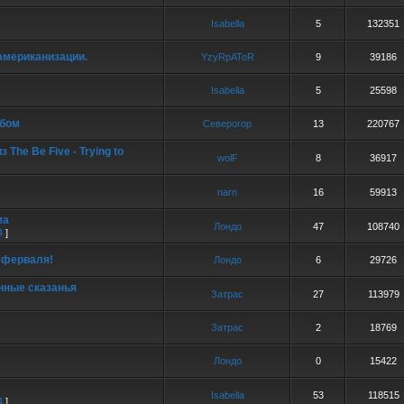
Isabella
5
132351
мериканизации.
YzyRpAToR
9
39186
Isabella
5
25598
ьбом
Северогор
13
220767
 The Be Five - Trying to
wolF
8
36917
narn
16
59913
ма
Лондо
47
108740
4
]
7 ферваля!
Лондо
6
29726
нные сказанья
Затрас
27
113979
Затрас
2
18769
Лондо
0
15422
Isabella
53
118515
4
]