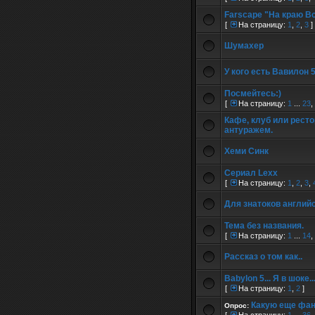
Farscape "На краю В
[
На страницу:
1
,
2
,
3
]
Шумахер
У кого есть Вавилон 
Посмейтесь:)
[
На страницу:
1
...
23
,
Кафе, клуб или рест
антуражем.
Хеми Синк
Сериал Lexx
[
На страницу:
1
,
2
,
3
,
Для знатоков английс
Тема без названия.
[
На страницу:
1
...
14
,
Рассказ о том как..
Babylon 5... Я в шоке...
[
На страницу:
1
,
2
]
Какую еще фант
Опрос: