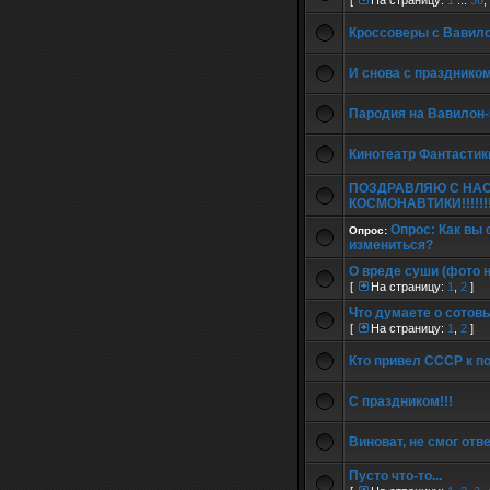
[
На страницу:
1
...
36
,
Кроссоверы с Вавил
И снова с празднико
Пародия на Вавилон-
Кинотеатр Фантастик
ПОЗДРАВЛЯЮ С НА
КОСМОНАВТИКИ!!!!!!!!!!
Опрос: Как вы 
Опрос:
измениться?
О вреде суши (фото 
[
На страницу:
1
,
2
]
Что думаете о сотов
[
На страницу:
1
,
2
]
Кто привел СССР к п
С праздником!!!
Виноват, не смог отве
Пусто что-то...