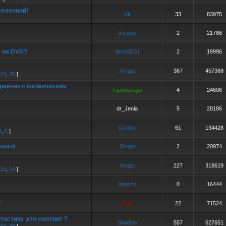
селенной!
Vir
33
83975
Затрас
2
21786
5 на DVD?
Kosh[EG]
2
19996
Лондо
367
457368
24
,
25
]
оранчик с космическим
Гарибальди
4
24606
dr_Jenia
5
28186
GorbIn
61
134428
4
,
5
]
кого!
Лондо
2
20974
Лондо
227
318619
15
,
16
]
просто
0
16444
.
Buh
22
71524
астику ,кто смотрит ?
Shadow
557
627651