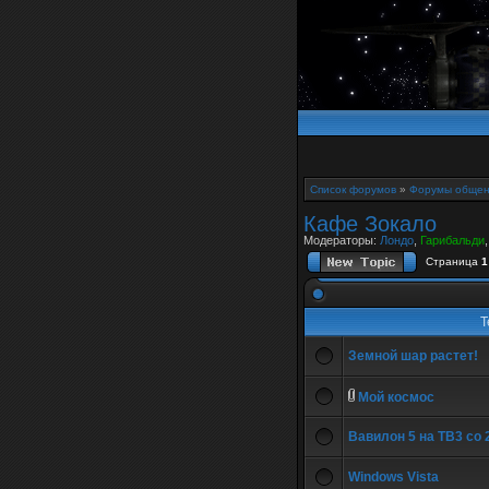
Список форумов
»
Форумы общен
Кафе Зокало
Модераторы:
Лондо
,
Гарибальди
Страница
1
Т
Земной шар растет!
Мой космос
Вавилон 5 на ТВ3 со
Windows Vista