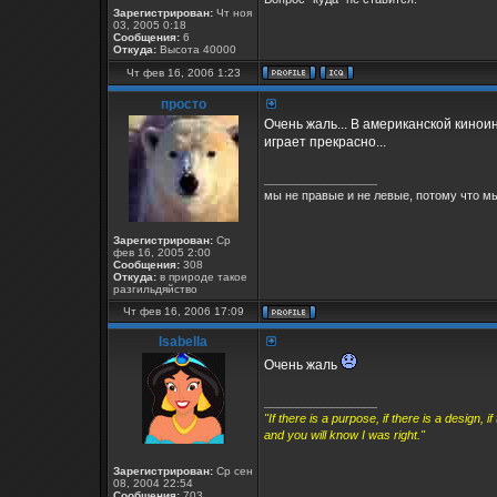
Зарегистрирован:
Чт ноя
03, 2005 0:18
Сообщения:
6
Откуда:
Высота 40000
Чт фев 16, 2006 1:23
просто
Очень жаль... В американской кинои
играет прекрасно...
_________________
мы не правые и не левые, потому что м
Зарегистрирован:
Ср
фев 16, 2005 2:00
Сообщения:
308
Откуда:
в природе такое
разгильдяйство
Чт фев 16, 2006 17:09
Isabella
Очень жаль
_________________
"If there is a purpose, if there is a design,
and you will know I was right."
Зарегистрирован:
Ср сен
08, 2004 22:54
Сообщения:
703