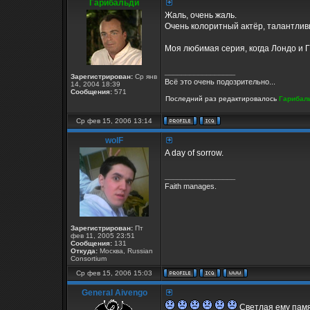
Гарибальди
Жаль, очень жаль.
Очень колоритный актёр, талантлив
Моя любимая серия, когда Лондо и Г
_________________
Зарегистрирован:
Ср янв
Всё это очень подозрительно...
14, 2004 18:39
Сообщения:
571
Последний раз редактировалось
Гарибал
Ср фев 15, 2006 13:14
wolF
A day of sorrow.
_________________
Faith manages.
Зарегистрирован:
Пт
фев 11, 2005 23:51
Сообщения:
131
Откуда:
Москва, Russian
Consortium
Ср фев 15, 2006 15:03
General Aivengo
Светлая ему памя