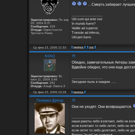
... Смерть забирает лучших
_________________
Ubi sunt qui ante nos
Зарегистрирован:
Пн апр
05, 2004 9:37
In mundo fuere?
Сообщения:
316
Vadite ad superos
Откуда:
Окрестности
Transite ad inferos,
Третьего Рима
Ubi jam fuere.
Ср фев 15, 2006 21:53
N1K()
Обидно, замечательные Актеры зам
Вдвойне обидно, что они еще доста
Зарегистрирован:
Вс
_________________
июл 11, 2004 3:46
Звездная пыль в каждом ......
Сообщения:
261
Откуда:
Альф- Омега 3
Ср фев 15, 2006 23:28
Генерал Дрозд
Они не уходят. Они возвращаются.
_________________
наши ракеты либо взлетают, либо не взл
если взлетают то либо летят, либо не лет
если летят то либо долетают, либо не до
Вопрос "куда" не ставится.