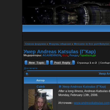
Список форумов
»
Форумы общения
»
Welcome to free port Babylon
Умер Andreas Katsulas (Г'Кар)
Модераторы:
AGAMEMNON
,
Buh
,
Лондо
,
Гарибальди
Страница
1
из
2
[ Сообще
Для печати
Умер An
Автор
Caleb
Умер Andreas Katsulas (Г'Кар)
After a long illness, Andreas Katsulas 
Monday, February 13th, 2006.
Источник -
www.andreaskatsulas.com