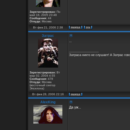
Зарегистрирован:
Пн
май 16, 2005 23:48
Сообщения:
44
Откуда:
Москва
Вт фев 21, 2006 2:38
Затрас
...
_________________
Затраса никто не слушает! А Затрас гово
Зарегистрирован:
Вт
мар 02, 2004 4:55
Сообщения:
478
Откуда:
Москва
(восточный сектор
Эпсилона)
Вт фев 28, 2006 22:16
AlexKing
Да уж...