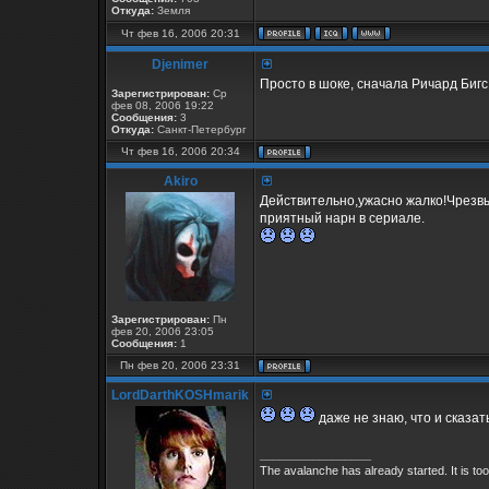
Откуда:
Земля
Чт фев 16, 2006 20:31
Djenimer
Просто в шоке, сначала Ричард Бигс
Зарегистрирован:
Ср
фев 08, 2006 19:22
Сообщения:
3
Откуда:
Санкт-Петербург
Чт фев 16, 2006 20:34
Akiro
Действительно,ужасно жалко!Чрезвы
приятный нарн в сериале.
Зарегистрирован:
Пн
фев 20, 2006 23:05
Сообщения:
1
Пн фев 20, 2006 23:31
LordDarthKOSHmarik
даже не знаю, что и сказать
_________________
The avalanche has already started. It is too 