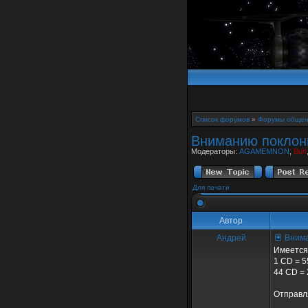
Список форумов
»
Форумы общен
Вниманию поклонн
Модераторы:
AGAMEMNON
,
Buh
Для печати
Автор
Андрей
Внима
Имеется 
1 CD = 5
44 CD = 
Отправл