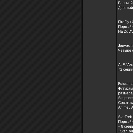
Восьмой
Девятый 
FireFly 
Первый с
На 2х D
Jeeves a
Четыре 
ALF / Ал
72 сери
Futurama
Футурама
размера 
Simpsons
Советски
Anime / 
StarTrek 
Первый 
+ 8 сери
+StarTre