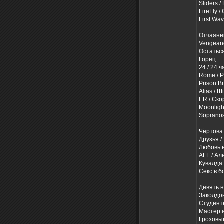
Sliders 
FireFly 
First Wa
Отчаянн
Vengeanc
Остаться
Горец
24 / 24 ч
Rome / 
Prison B
Alias / 
ER / Ск
Moonligh
Soprano
Чёртова
Друзья /
Любовь н
ALF / Ал
Кувалда
Секс в б
Девять 
Заколдо
Студент
Мастер 
Грозовы