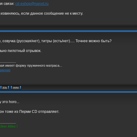
ля связи:
cd-eshop@narod.ru
извиняюсь, если данное сообщение не к месту.
, озвучка (русская/нет), титры (есть/нет)..... Точнее можно быть?
ьно пилотный отрывок.
_________
ная имеет форму пружинного матраса...
 это horo...
 он тоже из Перми CD отправляет.
_________
Uber Alles !