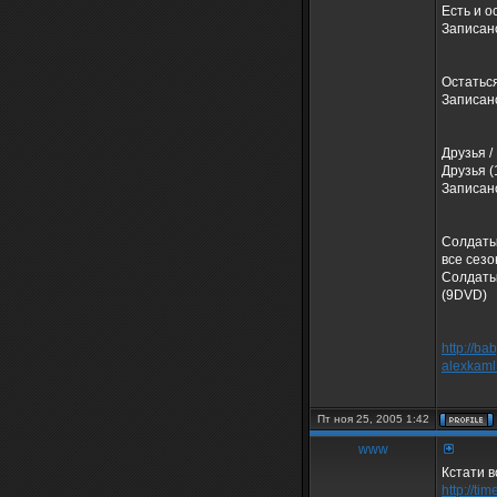
Есть и 
Записан
Остаться
Записан
Друзья /
Друзья (
Записан
Солдаты 
все сез
Солдаты
(9DVD)
http://ba
alexkaml
Пт ноя 25, 2005 1:42
www
Кстати в
http://ti