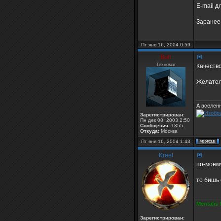
E-mail д
Заранее 
Пт янв 16, 2004 0:59
Buh
Техномаг
Качество
Желател
________
А вселен
Зарегистрирован:
Пн дек 08, 2003 2:50
Сообщения:
1355
Откуда:
Москва
Пт янв 16, 2004 1:43
Kreel
по-моему
то бишь
________
Mentalis 
Зарегистрирован: