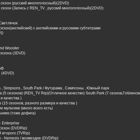
 сезон (русский многоголосный)(2DVD)
сезон (Запись с REN_TV , русский многоголосный)(2DVD)
/ Светлячок
езон(английский) с английскими и русскими субтитрами
VD
nd Wooster
сезона (3DVD)
ьф
и (4DVD)
 , Simpsons , South Park / Футурама , Симпсоны , Южный парк
 (5 сезонов) (REN_TV Rip)(Отличное качество) South Park (7 сезнов,Гоблинск
и качества )
 (15 сезонов, разного размера и качества )
е мультики (много всего есть)
Анимэ (тоже дофига)
- Enterprise
сезон (DVDRip)
й второго (TVRip)
k - Nemesis / возмездие (DVDRip)