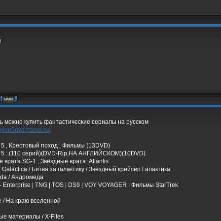
сь можно купить фантастические сериалы на русском
bylon5dvd.narod.ru/
5 , Крестовый поход , Фильмы (13DVD)
 5 : (110 серий)(DVD-Rip,НА АНГЛИЙСКОМ)(10DVD)
 врата SG-1 , Звёздные врата: Atlantis
ar Galactica / Битва за галактику / Звёздный крейсер Галактика
da / Андромеда
 - Enterprise | TNG | TOS | DS9 | VOY VOYAGER | Фильмы StarTrek
 / На краю вселенной
е материалы / X-Files