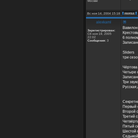
Москве
Вс ноя 14, 2004 15:18
alexkaml
Вавилон 
Зарегистрирован:
Крестов
Сб ноя 19, 2005
22:02
6 полно
Сообщения:
3
Записан
Sliders
три сез
Чёртова
Четыре с
Записан
Три звук
Русская
Секретны
Первый с
Второй 
Третий с
Четвёрт
Пятый с
Шестой 
Седьмой