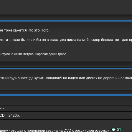
 тоже кажется что это Horo.
ет и заказл бы, если бы он выслал два диска на мой выдор бесплатно - для пр
_________
на глубине семи метров, царапая доски гроба...
кто-нибудь знает где купить вавилон5 на видео или дисках не дорого и нормал
ата:
CD = 2420р.
 цену - это два с половиной сезона на DVD с российской озвучкой.