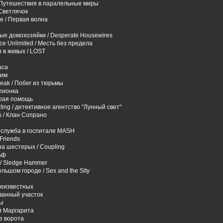
/ Путешествия в паралельные миры
/ Светлячок
ve / Первая волна
ые домохозяйки / Desperate Housewires
e Unlimited / Месть без предела
 в живых / LOST
аса
Рим
reak / Побег из тюрьмы
Шпионка
орая помощь
ting / детективное агентство "Лунный свет"
s / Клан Сопрано
 служба в госпитале MASH
 Friends
а шестерых / Coupling
ьф
 / Sledge Hammer
ольшом городе / Sex and the Sity
неизвестных
ванный участок
ы
и Маргарита
е ворота