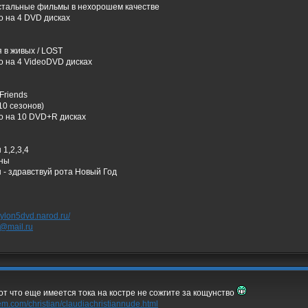
остальные фильмы в нехорошем качестве
о на 4 DVD дисках
 в живых / LOST
о на 4 VideoDVD дисках
 Friends
10 сезонов)
о на 10 DVD+R дисках
1,2,3,4
оны
 - здравствуй рота Новый Год
bylon5dvd.narod.ru/
@mail.ru
от что еще имеется тока на костре не сожгите за кощунство
mem.com/christian/claudiachristiannude.html