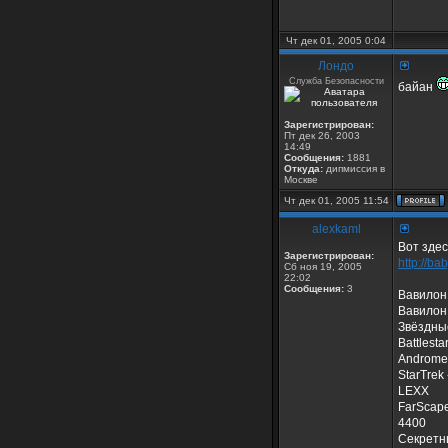
Чт дек 01, 2005 0:04
Лондо
Служба Безопасности
байан
Зарегистрирован:
Пт дек 26, 2003
14:49
Сообщения:
1881
Откуда:
дипмиссия в
Москве
Чт дек 01, 2005 11:54
alexkaml
Вот зде
Зарегистрирован:
http://ba
Сб ноя 19, 2005
22:02
Сообщения:
3
Вавилон 
Вавилон
Звёздные
Battlest
Androme
StarTrek
LEXX
FarScape
4400
Секретны