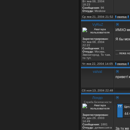
Вт янв 06, 2004
18:23
Сообщения:
96
Откуда:
Moskow
Ср янв 21, 2004 21:52
VyRuZ
ИМХО мне
Зарегистрирован:
Я бы мож
Чт янв 08, 2004
22:22
Сообщения:
31
________
Откуда:
Москва,
... лежа 
Звенигород. То там,
то тут.
Чт янв 22, 2004 14:05
valval
привет! 
Сб ноя 13, 2004 22:48
Лондо
Служба Безопасности
Цит
44 
Зарегистрирован:
Пт дек 26, 2003
14:49
Сообщения:
1881
Откуда:
дипмиссия в
За ту же