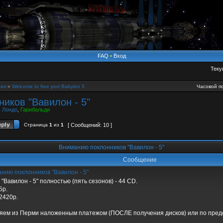
FAQ
•
Вход
Теку
ия
»
Welcome to free port Babylon 5
Часовой по
иков "Вавилон - 5"
,
Лондо
,
Гарибальди
Страница
1
из
1
[ Сообщений: 10 ]
Вниманию поклонников "Вавилон - 5"
Сообщение
нию поклонников "Вавилон - 5"
"Вавилон - 5" полностью (пять сезонов) - 44 CD.
5р.
2420р.
яем из Перми наложенным платежом (ПОСЛЕ получения дисков) или по пред