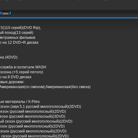
5(110 серий)(DVD Rip),
ый поход(13 серий)
метражных фильмов
о на 12 DVD+R дисках
она (4DVD)
 служба в госпитале MASH
езона (+5 серий пятого)
о на 8 DVD дисках
овые дорожки:
;Американская(со смехом);Американская(без смеха)
е материалы / X-Files
езон (звук 5.1 русский многоголосный)(3DVD)
сезон (русский многоголосный)(2DVD)
езон (русский многоголосный)(3DVD)
ый сезон (русский многоголосный)(2DVD)
езон (русский многоголосный)(2DVD)
сезон (русский многоголосный)(2DVD)
 сезон (русский многоголосный)(2DVD)