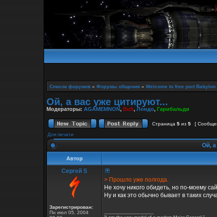
Список форумов
»
Форумы общения
»
Welcome to free port Babylon
Ой, а вас уже цитируют...
Модераторы:
AGAMEMNON
,
Buh
,
Лондо
,
Гарибальди
Страница
5
из
5
[ Сообще
Для печати
Ой, а
Автор
Сергей S
> Прошло уже полгода.
Не хочу никого обидеть, но по-моему са
Ну и как это обычно бывает в таких случ
Зарегистрирован:
_________________
Пн июл 05, 2004