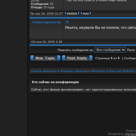
20:08
"I am the very model of a modern Major General."
Сообщения:
81
Откуда:
Оттуда
Пн сен 26, 2005 11:27
Навуходоносор
Реьята, неужели Вы не поняли, что свя
Сб ноя 19, 2005 3:38
Показать сообщения за:
Поле 
Страница
5
из
5
[ Сообще
Список форумов
»
Форумы общения
»
Welcome to free port Babylon
Кто сейчас на конференции
Сейчас этот форум просматривают: нет зарегистрированных пользова
Powere
Designed by
Vjachesl