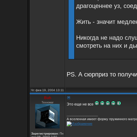
драгоценнее уз, сое
Жить - значит медле
Никогда не надо слуш
смотреть на них и д
PS. А сюрприз то получ
Чт фев 19, 2004 13:11
Buh
Техномаг
Это еще не все
_________________
А вселенная имеет форму пружинного матра
Зарегистрирован:
Пн
дек 08, 2003 2:50