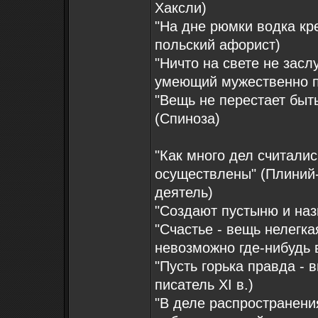
Хаксли)
"На дне рюмки водка к
польский афорист)
"Ничто на свете не засл
умеющий мужественно п
"Вещь не перестает быть
(Спиноза)
"Как много дел считали
осуществлены" (Плиний
деятель)
"Создают пустыню и наз
"Счастье - вещь нелегка
невозможно где-нибудь 
"Пусть горька правда -
писатель XI в.)
"В деле распространени