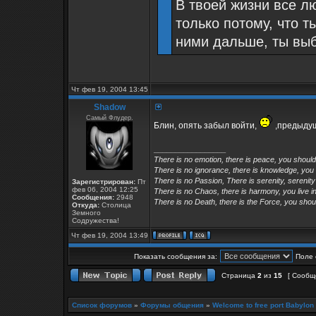
В твоей жизни все л
только потому, что т
ними дальше, ты вы
Чт фев 19, 2004 13:45
Shadow
Самый Флудер.
Блин, опять забыл войти,
,предыдущ
_________________
There is no emotion, there is peace, you shoul
There is no ignorance, there is knowledge, you
There is no Passion, There is serenity, serenity
Зарегистрирован:
Пт
фев 06, 2004 12:25
There is no Chaos, there is harmony, you live in
Сообщения:
2948
There is no Death, there is the Force, you shoul
Откуда:
Столица
Земного
Содружества!
Чт фев 19, 2004 13:49
Показать сообщения за:
Поле 
Страница
2
из
15
[ Сообщ
Список форумов
»
Форумы общения
»
Welcome to free port Babylon