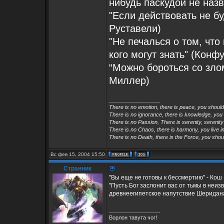
нибудь паскудой не наз
"Если действовать не бу
Руставели)
"Не печалься о том, что 
кого могут знать" (Конф
“Можно бороться со зло
Миллер)
_________________
There is no emotion, there is peace, you shoul
There is no ignorance, there is knowledge, you
There is no Passion, There is serenity, serenity
There is no Chaos, there is harmony, you live in
There is no Death, there is the Force, you shoul
Вс фев 15, 2004 15:50
Странник
"Вы еще не готовы к бессмертию" - Кош
"Пусть Бог заслонит вас от тьмы в неиз
древнеегипетское напутствие Шеридан
_________________
Ворлон тавута чог!