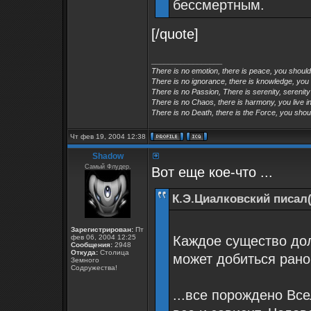
бессмертным.
[/quote]
_________________
There is no emotion, there is peace, you shoul
There is no ignorance, there is knowledge, you
There is no Passion, There is serenity, serenity
There is no Chaos, there is harmony, you live in
There is no Death, there is the Force, you shoul
Чт фев 19, 2004 12:38
Shadow
Самый Флудер.
Вот еще кое-что ...
К.Э.Циалковский писал(
Зарегистрирован:
Пт
фев 06, 2004 12:25
Каждое существо долж
Сообщения:
2948
Откуда:
Столица
может добиться рано
Земного
Содружества!
...все порождено Все