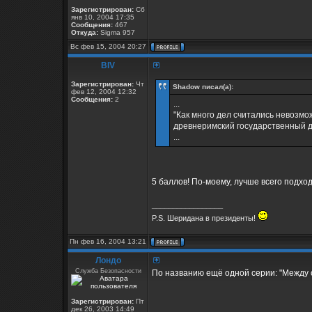
Зарегистрирован:
Сб
янв 10, 2004 17:35
Сообщения:
467
Откуда:
Sigma 957
Вс фев 15, 2004 20:27
BIV
Зарегистрирован:
Чт
Shadow писал(а):
фев 12, 2004 12:32
Сообщения:
2
...
"Как много дел считались невозм
древнеримский государственный 
...
5 баллов! По-моему, лучше всего подход
_________________
P.S. Шеридана в президенты!
Пн фев 16, 2004 13:21
Лондо
Служба Безопасности
По названию ещё одной серии: "Между с
Зарегистрирован:
Пт
дек 26, 2003 14:49