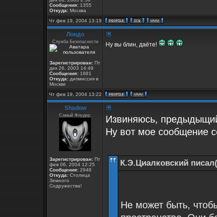
Сообщения:
1355
Откуда:
Москва
Чт фев 19, 2004 13:19
Лондо
Служба Безопасности
Ну вы блин, даёте!
Зарегистрирован:
Пт
дек 26, 2003 14:49
Сообщения:
1881
Откуда:
дипмиссия в
Москве
Чт фев 19, 2004 13:22
Shadow
Самый Флудер.
Извиняюсь, предыдыщий 
Ну вот мое сообщение с
Зарегистрирован:
Пт
К.Э.Циалковский писал(
фев 06, 2004 12:25
Сообщения:
2948
Откуда:
Столица
Земного
Содружества!
Не может быть, чтоб