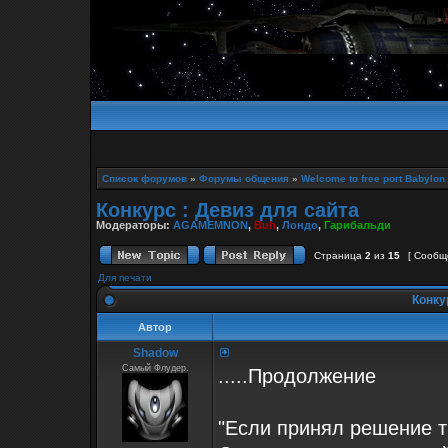
Список форумов
»
Форумы общения
»
Welcome to free port Babylon
Конкурс : Девиз для сайта
Модераторы:
AGAMEMNON
,
Buh
,
Лондо
,
Гарибальди
Страница
2
из
15
[ Сообщ
Для печати
Конкур
Автор
Shadow
Самый Флудер.
.....Продолжение
"Если принял решение ты