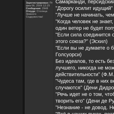
Самарканди, персидский 
Зарегистрирован:
Пт
фев 06, 2004 12:25
"Дорогу осилит идущий"
Сообщения:
2948
Откуда:
Столица
"Лучше не начинать, чем
Земного
Содружества!
"Когда человек не знает,
один ветер не будет поп
"Если сила соединится 
этого союза?" (Эсхил)
"Если вы не думаете о б
Голсуорси)
Без идеалов, то есть б
лучшего, никогда не мо
действительности" (Ф.М
"Чудеса там, где в них 
случаются" (Дени Дидро
"Речь идет не о том, чт
творить его" (Дени де Р
"Незнание - не довод. Н