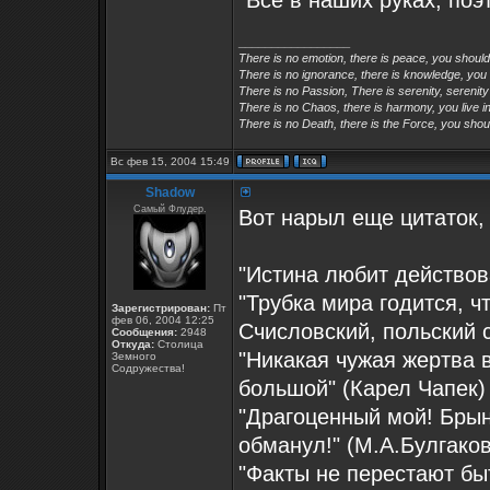
"Всё в наших руках, поэ
_________________
There is no emotion, there is peace, you shoul
There is no ignorance, there is knowledge, you
There is no Passion, There is serenity, serenity
There is no Chaos, there is harmony, you live in
There is no Death, there is the Force, you shoul
Вс фев 15, 2004 15:49
Shadow
Самый Флудер.
Вот нарыл еще цитаток,
"Истина любит действов
"Трубка мира годится, 
Зарегистрирован:
Пт
фев 06, 2004 12:25
Счисловский, польский с
Сообщения:
2948
Откуда:
Столица
"Никакая чужая жертва 
Земного
Содружества!
большой" (Карел Чапек)
"Драгоценный мой! Брынз
обманул!" (М.А.Булгако
"Факты не перестают бы