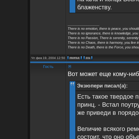
блаженству.
_________________
There is no emotion, there is peace, you shoul
There is no ignorance, there is knowledge, you
There is no Passion, There is serenity, serenity
There is no Chaos, there is harmony, you live in
There is no Death, there is the Force, you shoul
Чт фев 19, 2004 12:50
Гость
Вот может еще кому-ниб
Экзюпери писал(а):
Есть такое твердое 
принц. - Встал поутр
же приведи в порядо
Величие всякого рем
состоит, что оно объ