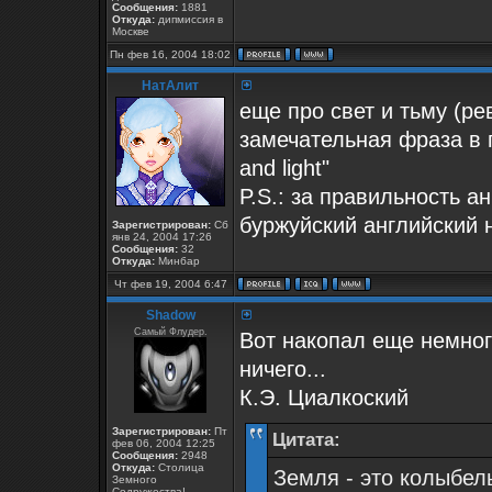
Сообщения:
1881
Откуда:
дипмиссия в
Москве
Пн фев 16, 2004 18:02
НатАлит
еще про свет и тьму (рев
замечательная фраза в п
and light"
P.S.: за правильность а
буржуйский английский
Зарегистрирован:
Сб
янв 24, 2004 17:26
Сообщения:
32
Откуда:
Минбар
Чт фев 19, 2004 6:47
Shadow
Самый Флудер.
Вот накопал еще немног
ничего...
К.Э. Циалкоский
Зарегистрирован:
Пт
Цитата:
фев 06, 2004 12:25
Сообщения:
2948
Откуда:
Столица
Земля - это колыбель
Земного
Содружества!