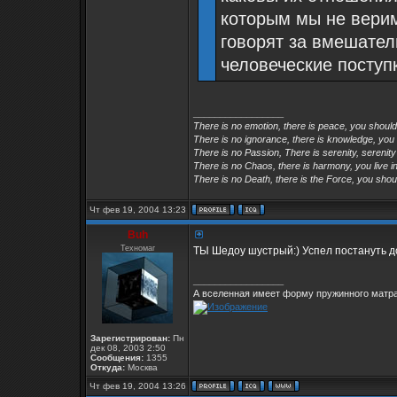
которым мы не верим
говорят за вмешател
человеческие поступ
_________________
There is no emotion, there is peace, you shoul
There is no ignorance, there is knowledge, you
There is no Passion, There is serenity, serenity
There is no Chaos, there is harmony, you live in
There is no Death, there is the Force, you shoul
Чт фев 19, 2004 13:23
Buh
Техномаг
ТЫ Шедоу шустрый:) Успел постануть до 
_________________
А вселенная имеет форму пружинного матра
Зарегистрирован:
Пн
дек 08, 2003 2:50
Сообщения:
1355
Откуда:
Москва
Чт фев 19, 2004 13:26