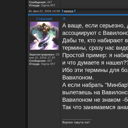
Сообщения:
467
Откуда:
Sigma 957
Вс фев 22, 2004 14:09
Странник
А ваще, если серьезно,
ассоциируют с Вавилоно
Дабы те, кто набирают в
термины, сразу нас видел
Простой пример: я набир
Зарегистрирован:
Сб
янв 10, 2004 17:35
Сообщения:
467
и что думаете я нашел???
Откуда:
Sigma 957
Ибо эти термины для бо
Вавилоном.
А если набрать "Минбар"
вылетаешь на Вавилонски
Вавилоном не знаком -б
Так что занимаемся ана
_________________
Ворлон тавута чог!