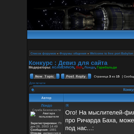
Список форумов
»
Форумы общения
»
Welcome to free port Babylon
Конкурс : Девиз для сайта
Модераторы:
AGAMEMNON
,
Buh
,
Лондо
,
Гарибальди
Страница
3
из
15
[ Сообщ
Для печати
Конкур
Автор
Лондо
Служба Безопасности
Ого! На мыслителей-фи
про Ричарда Баха, може
Зарегистрирован:
Пт
дек 26, 2003 14:49
под нас...:
Сообщения:
1881
Откуда:
дипмиссия в