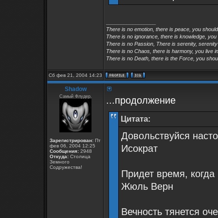
_________________
There is no emotion, there is peace, you shoul
There is no ignorance, there is knowledge, you
There is no Passion, There is serenity, serenity
There is no Chaos, there is harmony, you live in
There is no Death, there is the Force, you shoul
Сб фев 21, 2004 14:23
Shadow
Самый Флудер.
...продолжение
Цитата:
Довольствуйся насто
Зарегистрирован:
Пт
фев 06, 2004 12:25
Исократ
Сообщения:
2948
Откуда:
Столица
Земного
Содружества!
Придет время, когда
Жюль Верн
Вечность тянется оче