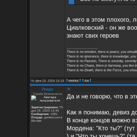
А чего в этом плохого, 
Циалковский - он же во
знают свих героев
_________________
There is no emotion, there is peace, you shoul
There is no ignorance, there is knowledge, you
There is no Passion, There is serenity, serenity
There is no Chaos, there is harmony, you live in
There is no Death, there is the Force, you shoul
Чт фев 19, 2004 14:16
Лондо
Служба Безопасности
Да и не говорю, что в э
Зарегистрирован:
Пт
дек 26, 2003 14:49
Как я понимаю, девиз д
Сообщения:
1881
Откуда:
дипмиссия в
В конце концов можно в
Москве
Мордена: "Кто ты?" (тут 
) и "Что ты хочешь?" (т