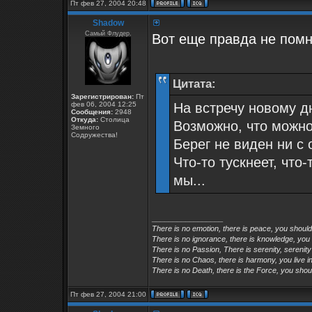
Пт фев 27, 2004 20:48
Shadow
Самый Флудер.
Вот еще правда не пом
Цитата:
Зарегистрирован:
Пт
фев 06, 2004 12:25
На встречу новому д
Сообщения:
2948
Откуда:
Столица
Возможно, что можно
Земного
Содружества!
Берег не виден ни с 
Что-то тускнеет, что-
мы...
_________________
There is no emotion, there is peace, you shoul
There is no ignorance, there is knowledge, you
There is no Passion, There is serenity, serenity
There is no Chaos, there is harmony, you live in
There is no Death, there is the Force, you shoul
Пт фев 27, 2004 21:00