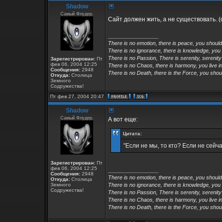
Shadow
Самый Флудер.
Сайт должен жить, а не существовать. 
_________________
There is no emotion, there is peace, you shoul
There is no ignorance, there is knowledge, you
There is no Passion, There is serenity, serenity
Зарегистрирован:
Пт
фев 06, 2004 12:25
There is no Chaos, there is harmony, you live in
Сообщения:
2948
There is no Death, there is the Force, you shoul
Откуда:
Столица
Земного
Содружества!
Пт фев 27, 2004 20:47
Shadow
Самый Флудер.
А вот еще:
Цитата:
"Если не мы, то кто? Если не сейчас
Зарегистрирован:
Пт
фев 06, 2004 12:25
_________________
Сообщения:
2948
There is no emotion, there is peace, you shoul
Откуда:
Столица
Земного
There is no ignorance, there is knowledge, you
Содружества!
There is no Passion, There is serenity, serenity
There is no Chaos, there is harmony, you live in
There is no Death, there is the Force, you shoul