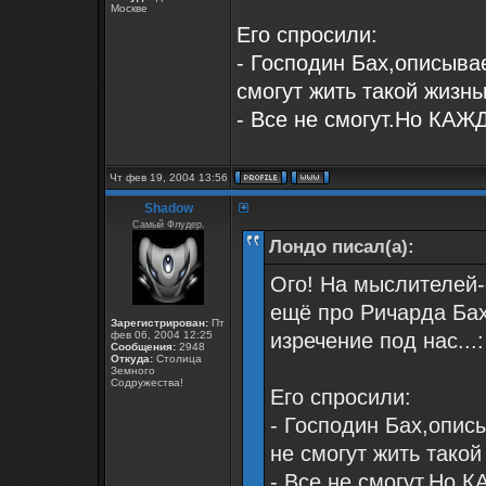
Москве
Его спросили:
- Господин Бах,описыва
смогут жить такой жизнь
- Все не смогут.Но КАЖ
Чт фев 19, 2004 13:56
Shadow
Самый Флудер.
Лондо писал(а):
Ого! На мыслителей
ещё про Ричарда Бах
Зарегистрирован:
Пт
фев 06, 2004 12:25
изречение под нас...:
Сообщения:
2948
Откуда:
Столица
Земного
Содружества!
Его спросили:
- Господин Бах,опис
не смогут жить такой
- Все не смогут.Но 