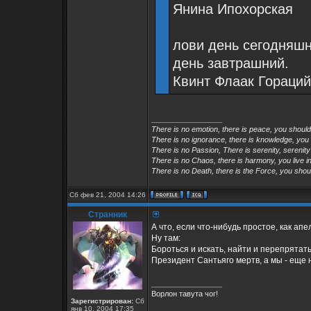
Янина Ипохорская
лови день сегодняшн
день завтрашний.
Квинт Флаак Гораций
_________________
There is no emotion, there is peace, you shoul
There is no ignorance, there is knowledge, you
There is no Passion, There is serenity, serenity
There is no Chaos, there is harmony, you live in
There is no Death, there is the Force, you shoul
Сб фев 21, 2004 14:26
Странник
А что, если что-нибудь простое, как апел
Ну там:
Бороться и искать, найти и перепрятат
Президент Сантьяго мертв, а мы - еще 
_________________
Ворлон тавута чог!
Зарегистрирован:
Сб
янв 10, 2004 17:35