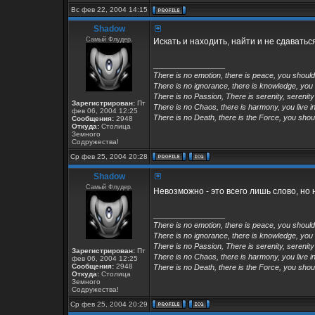
Вс фев 22, 2004 14:15
Shadow
Самый Флудер.
Искать и находить, найти и не сдаваться
_________________
There is no emotion, there is peace, you shoul
There is no ignorance, there is knowledge, you
There is no Passion, There is serenity, serenity
Зарегистрирован:
Пт
There is no Chaos, there is harmony, you live in
фев 06, 2004 12:25
There is no Death, there is the Force, you shoul
Сообщения:
2948
Откуда:
Столица
Земного
Содружества!
Ср фев 25, 2004 20:28
Shadow
Самый Флудер.
Невозможно - это всего лишь слово, но 
_________________
There is no emotion, there is peace, you shoul
There is no ignorance, there is knowledge, you
There is no Passion, There is serenity, serenity
Зарегистрирован:
Пт
There is no Chaos, there is harmony, you live in
фев 06, 2004 12:25
Сообщения:
2948
There is no Death, there is the Force, you shoul
Откуда:
Столица
Земного
Содружества!
Ср фев 25, 2004 20:29