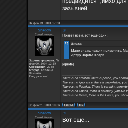
предвидится
,имхо для 
зазывней.
Чт фев 19, 2004 17:53
Shadow
Самый Флудер.
Привет всем, вот еще один:
Цитата:
Мало знать, надо и применять. Мал
Артур Чарльз Кларк
Зарегистрирован:
Пт
фев 06, 2004 12:25
[/quote]
Сообщения:
2948
Откуда:
Столица
Земного
_________________
Содружества!
There is no emotion, there is peace, you shoul
There is no ignorance, there is knowledge, you
There is no Passion, There is serenity, serenity
There is no Chaos, there is harmony, you live in
There is no Death, there is the Force, you shoul
Сб фев 21, 2004 13:36
Shadow
Самый Флудер.
Вот еще...