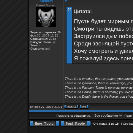
Shadow
Самый Флудер.
Цитата:
Пусть будет мирным 
Смотри ты видишь эт
Зарегистрирован:
Пт
Заструился дым побеж
фев 06, 2004 12:25
Сообщения:
2948
Откуда:
Столица
Среди звенящей пусто
Земного
Содружества!
Хочу смотреть и удивл
Я пожалуй здесь при
_________________
There is no emotion, there is peace, you shoul
There is no ignorance, there is knowledge, you
There is no Passion, There is serenity, serenity
There is no Chaos, there is harmony, you live in
There is no Death, there is the Force, you shoul
Пт фев 27, 2004 21:01
Показать сообщения за:
Поле 
Страница
3
из
15
[ Сообщ