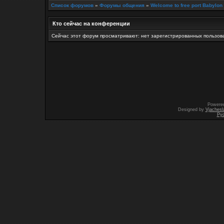
Список форумов
»
Форумы общения
»
Welcome to free port Babylon
Кто сейчас на конференции
Сейчас этот форум просматривают: нет зарегистрированных пользова
Powere
Designed by
Vjachesl
Ру