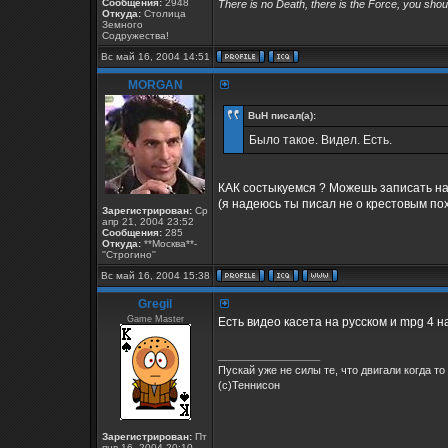
Сообщения:
2948
There is no Death, there is the Force, you shoul
Откуда:
Столица
Земного
Содружества!
Вс май 16, 2004 14:51
MORGAN
BuH писал(а):
Было такое. Видел. Есть.
КАК состыкуемся ? Можешь записать на
(я надеюсь ты писал не о крестовым пох
Зарегистрирован:
Ср
апр 21, 2004 23:52
Сообщения:
285
Откуда:
**Москва**-
''Строгино''
Вс май 16, 2004 15:38
Gregil
Game Master
Есть видео касета на русском и mpg 4 на
_________________
Пускай уже не силы те, что двигали когда то
(с)Теннисон
Зарегистрирован:
Пт
янв 16, 2004 20:10