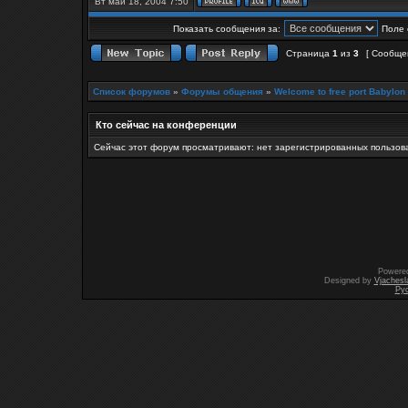
Вт май 18, 2004 7:50
Показать сообщения за:
Поле 
Страница
1
из
3
[ Сообще
Список форумов
»
Форумы общения
»
Welcome to free port Babylon
Кто сейчас на конференции
Сейчас этот форум просматривают: нет зарегистрированных пользова
Powere
Designed by
Vjachesl
Ру