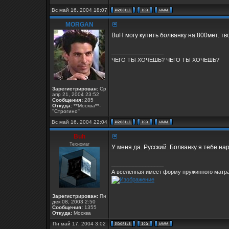
Вс май 16, 2004 18:07
MORGAN
BuH могу купить болванку на 800мет. т
_________________
ЧЕГО ТЫ ХОЧЕШЬ? ЧЕГО ТЫ ХОЧЕШЬ?
Зарегистрирован:
Ср
апр 21, 2004 23:52
Сообщения:
285
Откуда:
**Москва**-
''Строгино''
Вс май 16, 2004 22:04
Buh
Техномаг
У меня да. Русский. Болванку я тебе н
_________________
А вселенная имеет форму пружинного матра
Зарегистрирован:
Пн
дек 08, 2003 2:50
Сообщения:
1355
Откуда:
Москва
Пн май 17, 2004 3:02