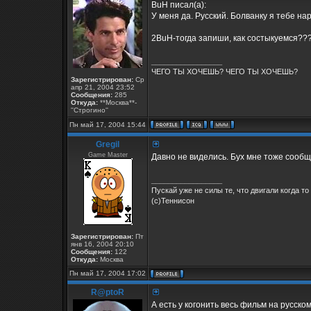
BuH писал(а):
У меня да. Русский. Болванку я тебе на
2BuH-тогда запиши, как состыкуемся??
_________________
ЧЕГО ТЫ ХОЧЕШЬ? ЧЕГО ТЫ ХОЧЕШЬ?
Зарегистрирован:
Ср
апр 21, 2004 23:52
Сообщения:
285
Откуда:
**Москва**-
''Строгино''
Пн май 17, 2004 15:44
Gregil
Game Master
Давно не виделись. Бух мне тоже сообщи.
_________________
Пускай уже не силы те, что двигали когда то
(с)Теннисон
Зарегистрирован:
Пт
янв 16, 2004 20:10
Сообщения:
122
Откуда:
Москва
Пн май 17, 2004 17:02
R@ptoR
А есть у когонить весь фильм на русско