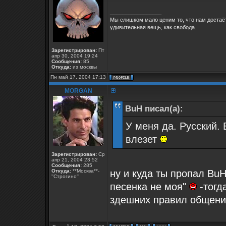
_________________
Мы слишком мало ценим то, что нам достаёт
удивительная вещь, как свобода.
Зарегистрирован:
Пт
апр 30, 2004 19:24
Сообщения:
85
Откуда:
из москвы
Пн май 17, 2004 17:13
MORGAN
BuH писал(а):
У меня да. Русский.
влезет
Зарегистрирован:
Ср
апр 21, 2004 23:52
Сообщения:
285
Откуда:
**Москва**-
ну и куда ты пропал Bu
''Строгино''
песенка не моя"
-тогд
здешних правил общен