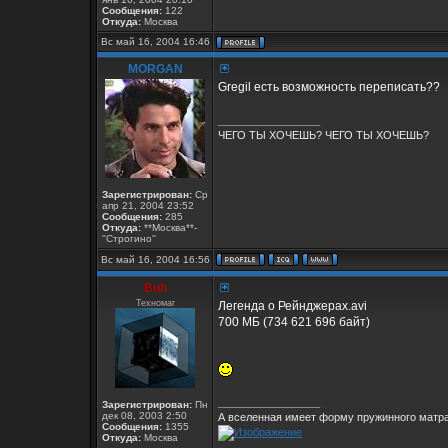
Сообщения:
122
Откуда:
Москва
Вс май 16, 2004 16:46
MORGAN
Gregil есть возможность переписать??
_________________
ЧЕГО ТЫ ХОЧЕШЬ? ЧЕГО ТЫ ХОЧЕШЬ?
Зарегистрирован:
Ср
апр 21, 2004 23:52
Сообщения:
285
Откуда:
**Москва**-
''Строгино''
Вс май 16, 2004 16:56
Buh
Техномаг
Легенда о Рейнджерах.avi
700 МБ (734 621 696 байт)
_________________
Зарегистрирован:
Пн
дек 08, 2003 2:50
А вселенная имеет форму пружинного матра
Сообщения:
1355
Откуда:
Москва