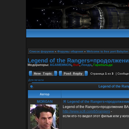
Список форумов
»
Форумы общения
»
Welcome to free port Babylon
Legend of the Rangers=продолже
Модераторы:
AGAMEMNON
,
Buh
,
Лондо
,
Гарибальди
Страница
1
из
3
[ Сообще
Для печати
Legend of the R
Автор
MORGAN
Legend of the Rangers=продолжен
Legend of the Rangers=продолжение 
http://www.scifi.com/b5rangers
-
если кто-то видел этот фильм или у кого