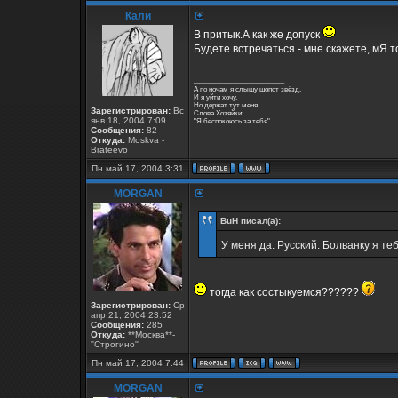
Кали
В притык.А как же допуск
Будете встречаться - мне скажете, мЯ т
_________________
А по ночам я слышу шопот звёзд,
И я уйти хочу,
Но держат тут меня
Зарегистрирован:
Вс
Слова Хозяйки:
янв 18, 2004 7:09
"Я беспокоюсь за тебя".
Сообщения:
82
Откуда:
Moskva -
Brateevo
Пн май 17, 2004 3:31
MORGAN
BuH писал(а):
У меня да. Русский. Болванку я т
тогда как состыкуемся??????
Зарегистрирован:
Ср
апр 21, 2004 23:52
Сообщения:
285
Откуда:
**Москва**-
''Строгино''
Пн май 17, 2004 7:44
MORGAN