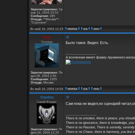
Зарегистрирован:
Ср
апр 21, 2004 23:52
Сообщения:
285
Откуда:
**Москва**-
''Строгино''
Вс май 16, 2004 12:23
Buh
Техномаг
Было такое. Видел. Есть.
_________________
А вселенная имеет форму пружинного матра
Зарегистрирован:
Пн
дек 08, 2003 2:50
Сообщения:
1355
Откуда:
Москва
Вс май 16, 2004 14:04
Shadow
Самый Флудер.
Сам пока не видел,но сценарий читал,о
_________________
There is no emotion, there is peace, you shoul
There is no ignorance, there is knowledge, you
There is no Passion, There is serenity, serenity
Зарегистрирован:
Пт
There is no Chaos, there is harmony, you live in
фев 06, 2004 12:25