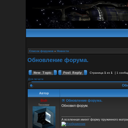
Список форумов
»
Новости
Обновление форума.
Страница
1
из
1
[ 1 сооб
Для печати
Обн
Автор
Buh
Обновление форума.
Техномаг
Обновил форум.
_________________
А вселенная имеет форму пружинного матрас