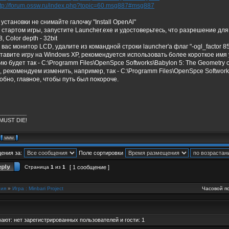
ttp://forum.ossw.ru/index.php?topic=60.msg887#msg887
 установки не снимайте галочку "Install OpenAl"
 стартом игры, запустите Launcher.exe и удостоверьтесь, что разрешение дл
, Color depth - 32bit
у вас монитор LCD, удалите из командной строки launcher'a флаг "-ogl_factor 8
ставите игру на Windows XP, рекомендуется использовать более короткое имя 
ю будет так - C:\Programm Files\OpenSpce Softworks\Babylon 5: The Geometry of
, рекомендуем изменить, например, так - C:\Programm Files\OpenSpce Softwor
обно, главное, чтобы путь был покороче.
_________
MUST DIE!
ения за:
Поле сортировки
Страница
1
из
1
[ 1 сообщение ]
ия
»
Игра : Minbari Project
Часовой по
ют: нет зарегистрированных пользователей и гости: 1