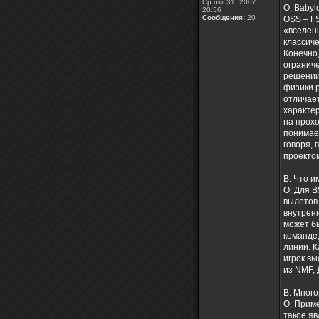
Ср окт 31, 2007
О: Babyl
20:56
Сообщения:
20
OSS – F
«вселенн
классиче
Конечно,
огранич
решении 
физики р
отличае
характер
на прохо
понимает
говоря, 
проектом
В: Что и
О: Для B
вылетов.
внутренн
может б
команде,
линии. К
игрок в
из NMF, 
В: Много
О: Приме
такое яв