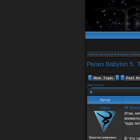
Список форумов
»
Форумы общен
Релиз Babylon 5: 
Для печати
Автор
Asprin
Релиз 
Итак, ни
внимате
"куда ле
Зарегистрирован:
В: Что т