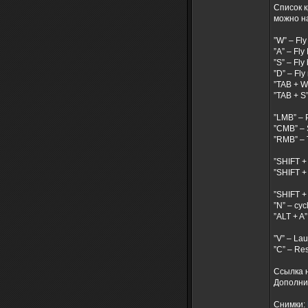
Список к
можно н
”W” – Fl
”A” – Fly 
”S” – Fl
”D” – Fly 
”TAB + W
”TAB + S
”LMB” – 
”CMB” – 
”RMB” – T
”SHIFT + 
”SHIFT + 
”SHIFT +
”N” – cyc
”ALT + A”
”V” – La
”C” – Re
Ссылка н
Дополни
Снимки: