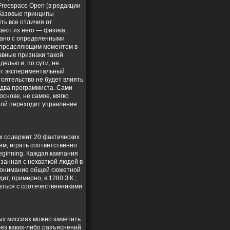
 Freespace Open (в редакции
 базовые принципы
ть все отличия от
кают из него — физика.
язано с определенными
 определяющим моментом в
авные признаки такой
елью и, по сути, не
ют экспериментальный
тоятельство не будет влиять
о два программиста. Сами
основе, не самое, мягко
орой переходит управление
их содержит 20 фактических
ем, играть соответственно
 Beginning. Каждая кампания
занная с нехваткой людей в
а понимание общей сюжетной
ит, примерно, в 1280 З.К.;
аться с соотечественниками
вых миссиях можно заметить
без каких-либо разъяснений.