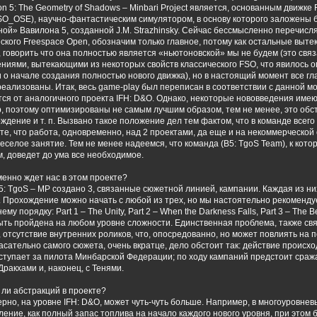
on 5: The Geometry of Shadows – Minbari Project является, основанным движке
SO_OSE), научно-фантастическим симулятором, в основу которого заложены
ой» Вавилона 5, созданной J.M. Strazhinsky. Сейчас бессмысленно перечисля
ского Freespace Open, обозначим только главное, потому как остальные выте
 говорить что она полностью является «ньютоновской» мы не будем (это св
ениями, вытекающими из некоторых свойств классического FSO, что явилось
о начале создания полностью нового движка), но в настоящий момент все гл
еализованы. Итак, весь game-play был переписан в соответствии с данной мод
тся от аналогичного проекта IFH: D&O. Однако, некоторые нововведения име
, поэтому оптимизированы не самым лучшим образом, тем не менее, это обс
ждение и т. п. Вызвано такое положение дел тем фактом, что в команде всег
е, что работа, одновременно, над 2 проектами, да еще и на некоммерческой 
веселое занятие. Тем не менее надеемся, что команда (B5: TgoS Team), к кот
, доведет до ума все необходимое.
менно ждет нас в этом проекте?
5: TgoS – MP создано 3, связанные сюжетной линией, кампании. Каждая из н
 Прохождение можно начать с любой из трех, но мы настоятельно рекоменду
ему порядку: Part 1 – The Unity, Part 2 – When the Darkness Falls, Part 3 – The
ыть пройдена на любом уровне сложности. Единственная проблема, также свя
 отсутствие внутренних роликов, что, опосредованно, но может повлиять н
асательно самого сюжета, очень вкратце, дело обстоит так: действие происход
ыступает за пилота Минбарской Федерации; по ходу кампаний предстоит сраж
Дракхами и, наконец, с Тенями.
 ли абстракций в проекте?
рно, на уровне IFH: D&O, может чуть-чуть больше. Например, в многоуровне
ление, как полный запас топлива на начало каждого нового уровня, при этом 