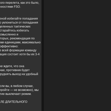
го перелета, как это было,
нностями FSO.
ценой избегайте попадания
но уклониться от попадания
деленных тактических
 старайтесь избегать
ессмысленно и
 вторых, рекомендация по
ыми единицами, максимально
о эффективно:
те всей формации команду
ция состоит хотя бы их 3-4
е ждите, что она
чае, противник будет
атруднять выход на удобный
ли вы, в любом случае,
 пройти — не возможно), мы
атие выключает режим.
СЛЕ ДЛИТЕЛЬНОГО