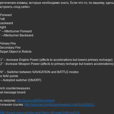
ритических клавиш, которые необходимо знать. Если что-то, по вашему, здесь 
астроить «под себя»:
y Forward
Feft
y backward
right
” – Afterburner Forward
” – Afterburner Backward
Primary Fire
Secondary Fire
arget Object in Reticle
1” – Increase Engine Power (affects to accelerations but lowers primary recharge)
2” - Increase Weapon Power (affects to primary recharge but lowers accelerations)
 N” – Switcher between NAVIGATION and BATTLE modes
le NAV points
 – Autopilot switcher (ON/OFF)
unch countermeasures
set message board
а загрузку:
http://ossw.ru/b5tgos.torrent
тельная ссылка:
http://rutracker.org/forum/viewtopic.php?t=3243012
http://forum.ossw.ru/index.php?topic=60.msg519#msg519