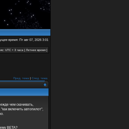
ущее время: Пт авг 07, 2026 3:01
яс: UTC + 3 часа [ Летнее время ]
Пред. тема
|
След. тема
режде чем скачивать,
как включить автопилот",
но.
очему BETA?