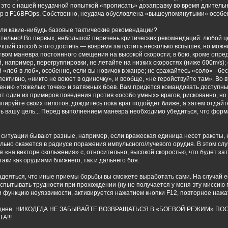
это с нашей неудачной попыткой «прописать» дозаправку во время длительно
р в F16BFOps. Собственно, неудача обусловлена «вышеупомянутыми» особе
 ли какие-нибудь базовые тактические рекомендации?
ательно! Во первых, небольшой перечень критических рекомендаций: любой 
учший способ этого достичь — вовремя запустить несколько вспышек, но мож
твом маневра постоянного смещения на высокой скорости; в бою, кроме опре
, например, перегруппировки, не летайте на низких скоростях (ниже 600m/s);
 «лоб-в-лоб», особенно, если вы новичок в жанре; не сражайтесь «соло» - б
ективно, «никто не воюет в одиночку», и вообще, «не геройствуйте там». Во
ению «тяжелых точек» и затяжных боев. Вам придется командовать доступн
от один из примеров поведения против «особо умных» врагов, рискованно, н
пируйте своих пилотов, дождитесь пока враг подойдет ближе, а затем отдай
ь вашу цель... Перед выполнением маневра необходимо убедиться, что форма
ситуации бывают разные, например, если вражеская единица несет ракеты, н
ьно окажется в радиусе поражения импульсного/лучевого орудия. В этом слу
я «на векторе скольжения» с, относительно, высокой скоростью, что будет з
таки как орудиями ближнего, так и дальнего боя.
деяться, что иные приемы борьбы вы сможете выработать сами. На случай ес
спытывать трудности при прохождении (ну не получается у меня эту миссию
и функцию неуязвимости, активируется нажатием кнопки F12, повторное наж
еднее. НИКОДГДА НЕ ЗАБЫВАЙТЕ ВОЗВРАЩАТЬСЯ В «БОЕВОЙ РЕЖИМ» ПО
А!!!