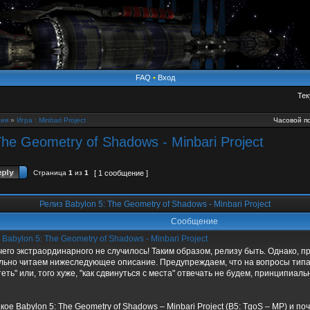
FAQ
•
Вход
Тек
ия
»
Игра : Minbari Project
Часовой по
The Geometry of Shadows - Minbari Project
Страница
1
из
1
[ 1 сообщение ]
Релиз Babylon 5: The Geometry of Shadows - Minbari Project
Сообщение
Babylon 5: The Geometry of Shadows - Minbari Project
чего экстраординарного не случилось! Таким образом, релизу быть. Однако, п
льно читаем нижеследующее описание. Предупреждаем, что на вопросы типа "
теть" или, того хуже, "как сдвинуться с места" отвечать не будем, принципиаль
акое Babylon 5: The Geometry of Shadows – Minbari Project (B5: TgoS – MP) и п