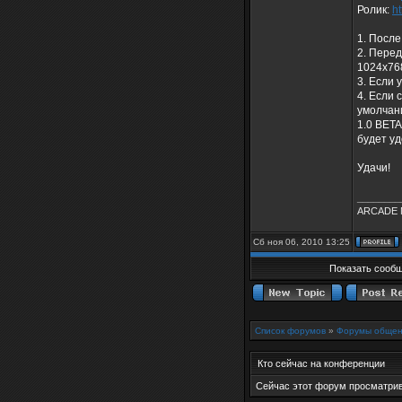
Ролик:
h
1. После
2. Перед
1024x768
3. Если 
4. Если 
умолчани
1.0 BETA
будет уд
Удачи!
________
ARCADE 
Сб ноя 06, 2010 13:25
Показать сообщ
Список форумов
»
Форумы общен
Кто сейчас на конференции
Сейчас этот форум просматрива