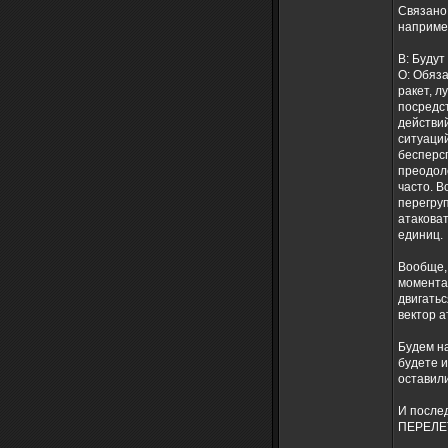
Связано 
наприме
В: Будут
О: Обяз
ракет, л
посредс
действий
ситуаций
бесперсп
преодол
часто. В
перегруп
атаковат
единиц.
Вообще, 
моментал
двигатьс
вектор а
Будем на
будете и
оставил
И посл
ПЕРЕЛЕТ