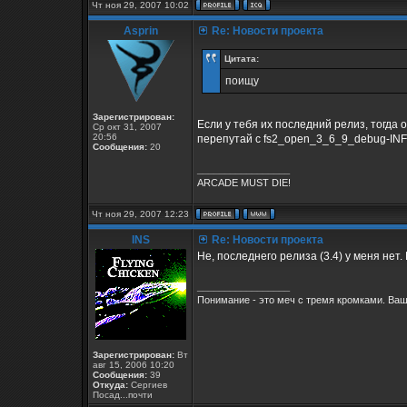
Чт ноя 29, 2007 10:02
Asprin
Re: Новости проекта
Цитата:
поищу
Зарегистрирован:
Если у тебя их последний релиз, тогда 
Ср окт 31, 2007
20:56
перепутай с fs2_open_3_6_9_debug-INF.
Сообщения:
20
_________________
ARCADE MUST DIE!
Чт ноя 29, 2007 12:23
INS
Re: Новости проекта
Не, последнего релиза (3.4) у меня нет.
_________________
Понимание - это меч с тремя кромками. Ваш
Зарегистрирован:
Вт
авг 15, 2006 10:20
Сообщения:
39
Откуда:
Сергиев
Посад...почти