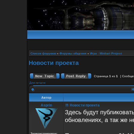
Список форумов
»
Форумы общения
»
Игра : Minbari Project
Новости проекта
Страница
1
из
1
[ Сообще
Для печати
Н
Автор
Asprin
Новости проекта
Здесь будут публиковат
обновлениях, а так же 
Зарегистрирован: