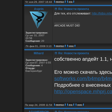
Чт ноя 29, 2007 16:44
Asprin
Re: Новости проекта
Для тех, кто отслеживает:
http://fstbp.m
_________________
ARCADE MUST DIE!
Зарегистрирован:
Ср окт 31, 2007
20:56
Сообщения:
20
Пт фев 01, 2008 3:13
Mihard
Re: Новости проекта
собственно апдейт 1.1,
Зарегистрирован:
Ср ноя 07, 2007 0:55
Сообщения:
4
Откуда:
Его можно скачать здес
Екатеринбург
softworks.com/b4mp/b4m
Подробнее о внесенных 
http://openspace.mhprj.
Пн мар 24, 2008 11:54