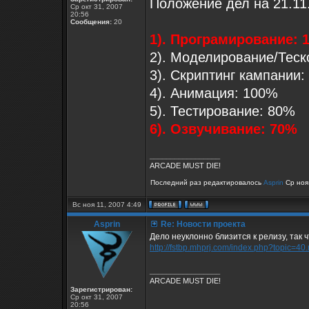
Положение дел на 21.11
Ср окт 31, 2007
20:56
Сообщения:
20
1). Програмирование: 
2). Моделирование/Теск
3). Скриптинг кампании
4). Анимация: 100%
5). Тестирование: 80%
6). Озвучивание: 70%
_________________
ARCADE MUST DIE!
Последний раз редактировалось
Asprin
Ср ноя 
Вс ноя 11, 2007 4:49
Asprin
Re: Новости проекта
Дело неуклонно близится к релизу, так 
http://fstbp.mhprj.com/index.php?topic=
_________________
ARCADE MUST DIE!
Зарегистрирован:
Ср окт 31, 2007
20:56