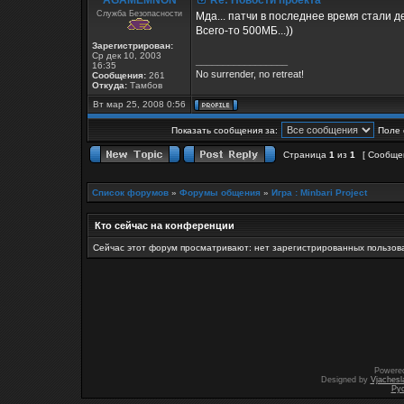
AGAMEMNON
Re: Новости проекта
Служба Безопасности
Мда... патчи в последнее время стали д
Всего-то 500МБ...))
Зарегистрирован:
Ср дек 10, 2003
_________________
16:35
No surrender, no retreat!
Сообщения:
261
Откуда:
Тамбов
Вт мар 25, 2008 0:56
Показать сообщения за:
Поле 
Страница
1
из
1
[ Сообще
Список форумов
»
Форумы общения
»
Игра : Minbari Project
Кто сейчас на конференции
Сейчас этот форум просматривают: нет зарегистрированных пользова
Powere
Designed by
Vjachesl
Ру