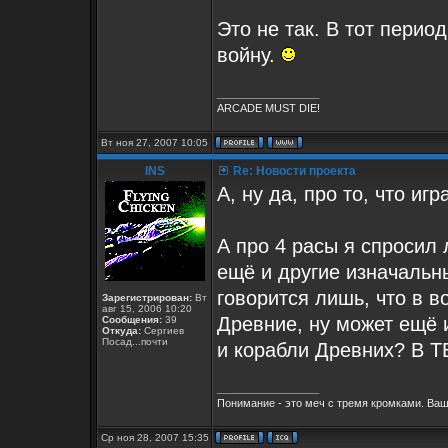
Это не так. В тот перио
войну.
_________________
ARCADE MUST DIE!
Вт ноя 27, 2007 10:05
INS
Re: Новости проекта
А, ну да, про то, что иг
А про 4 расы я спросил 
ещё и другие изначальн
говорится лишь, что в в
Зарегистрирован:
Вт
авг 15, 2006 10:20
Древние, ну может ещё 
Сообщения:
39
Откуда:
Сергиев
Посад...почти
и корабли Древних? В ТБ
_________________
Понимание - это меч с тремя кромками. Ваш
Ср ноя 28, 2007 15:35