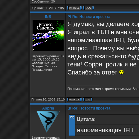
Сообщения:
20
Ср ноя 21, 2007 7:05
INS
Re: Новости проекта
Я думаю, вы делаете х
Я играл в ТБП и мне оче
напоминающая IFH, буде
вопрос...Почему вы выб
ведь и сражаться-то буд
Зарегистрирован:
Вт
авг 15, 2006 10:20
тени! Сорри, ролик я не
Сообщения:
39
Откуда:
Сергиев
Посад...почти
Спасибо за ответ
_________________
Понимание - это меч с тремя кромками. Ваш
Пн ноя 26, 2007 15:10
Asprin
Re: Новости проекта
Цитата:
напоминающая IFH
Зарегистрирован: