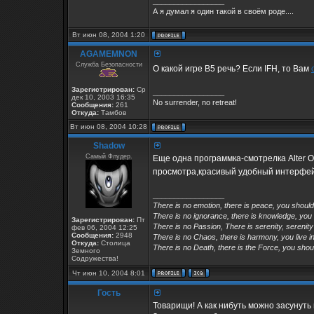
_________________
А я думал я один такой в своём роде....
Вт июн 08, 2004 1:20
AGAMEMNON
Служба Безопасности
О какой игре В5 речь? Если IFH, то Вам
Зарегистрирован:
Ср
_________________
дек 10, 2003 16:35
No surrender, no retreat!
Сообщения:
261
Откуда:
Тамбов
Вт июн 08, 2004 10:28
Shadow
Самый Флудер.
Еще одна программка-смотрелка Alter 
просмотра,красивый удобный интерфей
_________________
There is no emotion, there is peace, you shoul
There is no ignorance, there is knowledge, you
Зарегистрирован:
Пт
There is no Passion, There is serenity, serenity
фев 06, 2004 12:25
Сообщения:
2948
There is no Chaos, there is harmony, you live in
Откуда:
Столица
There is no Death, there is the Force, you shoul
Земного
Содружества!
Чт июн 10, 2004 8:01
Гость
Товарищи! А как нибуть можно засунуть