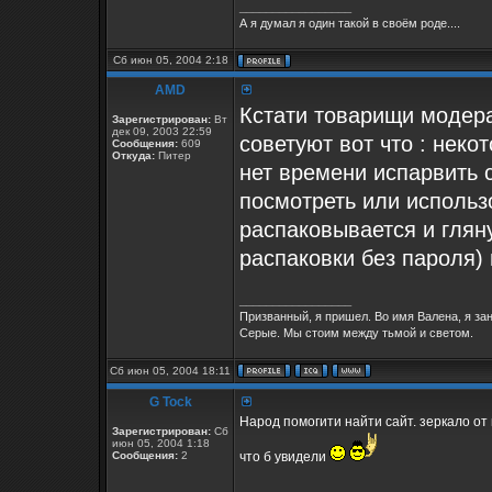
_________________
А я думал я один такой в своём роде....
Сб июн 05, 2004 2:18
AMD
Кстати товарищи модер
Зарегистрирован:
Вт
дек 09, 2003 22:59
советуют вот что : нек
Сообщения:
609
Откуда:
Питер
нет времени испарвить с
посмотреть или использо
распаковывается и гляну
распаковки без пароля)
_________________
Призванный, я пришел. Во имя Валена, я за
Серые. Мы стоим между тьмой и светом.
Сб июн 05, 2004 18:11
G Tock
Народ помогити найти сайт. зеркало от 
Зарегистрирован:
Сб
июн 05, 2004 1:18
Сообщения:
2
что б увидели