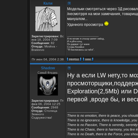
Кали
Модельки смотряться через 3Д рисовалк
/несмотрря на мои замечания, товарищи
мануалом...
Удачного просмотра
_________________
Зарегистрирован:
Вс
А по ночам я слышу шопот звёзд,
янв 18, 2004 7:09
И я уйти хочу,
Сообщения:
82
Но держат тут меня
Откуда:
Moskva -
Слова Хозяйки:
Brateevo
"Я беспокоюсь за тебя".
Пт июн 04, 2004 2:38
Shadow
Самый Флудер.
Ну а если LW нету,то м
просмоторщики,поддерж
Exploration(2,5Mb) или 
первой ,вроде бы, и ве
Зарегистрирован:
Пт
фев 06, 2004 12:25
Сообщения:
2948
Откуда:
Столица
_________________
Земного
There is no emotion, there is peace, you shoul
Содружества!
There is no ignorance, there is knowledge, you
There is no Passion, There is serenity, serenity
There is no Chaos, there is harmony, you live in
There is no Death, there is the Force, you shoul