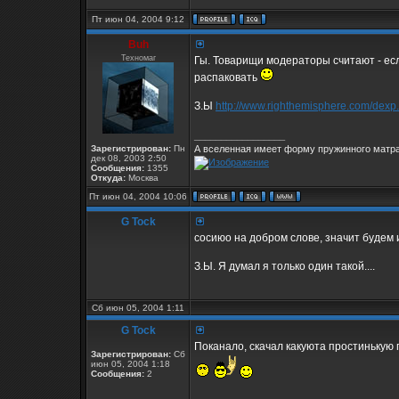
Пт июн 04, 2004 9:12
Buh
Техномаг
Гы. Товарищи модераторы считают - если
распаковать
З.Ы
http://www.righthemisphere.com/dexp
_________________
Зарегистрирован:
Пн
А вселенная имеет форму пружинного матра
дек 08, 2003 2:50
Сообщения:
1355
Откуда:
Москва
Пт июн 04, 2004 10:06
G Tock
сосиюо на добром слове, значит будем 
З.Ы. Я думал я только один такой....
Сб июн 05, 2004 1:11
G Tock
Поканало, скачал какуюта простинькую 
Зарегистрирован:
Сб
июн 05, 2004 1:18
Сообщения:
2