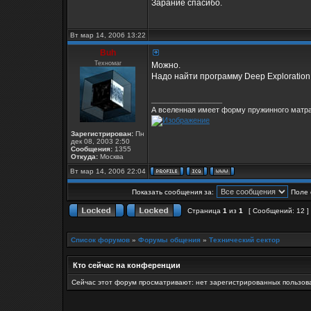
Зарание спасибо.
Вт мар 14, 2006 13:22
Buh
Техномаг
Можно.
Надо найти программу Deep Exploration
_________________
А вселенная имеет форму пружинного матра
Зарегистрирован:
Пн
дек 08, 2003 2:50
Сообщения:
1355
Откуда:
Москва
Вт мар 14, 2006 22:04
Показать сообщения за:
Поле 
Страница
1
из
1
[ Сообщений: 12 ]
Список форумов
»
Форумы общения
»
Технический сектор
Кто сейчас на конференции
Сейчас этот форум просматривают: нет зарегистрированных пользова