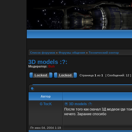
Список форумов
»
Форумы общения
»
Технический сектор
3D models :?:
Модератор:
Buh
Страница
1
из
1
[ Сообщений: 12 ]
Автор
G TocK
3D models :?:
После того как скачал 3Д модеои где т
нечего. Зарание спосибо
Пт июн 04, 2004 1:19