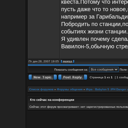
квеста.Потому что интер
пусть даже что то новое
например за Гарибальди
Побродить по станции,по
событиях жизни станции.
Я удивлен почему сделал
Вавилон-5,обычную стре
Пт дек 28, 2007 19:05
Показать сообщения за:
Поле 
Страница
1
из
1
[ 1 сооб
Список форумов
»
Форумы общения
»
Игра : Babylon 5 :IFH Danger 
Кто сейчас на конференции
Сейчас этот форум просматривают: нет зарегистрированных пользова