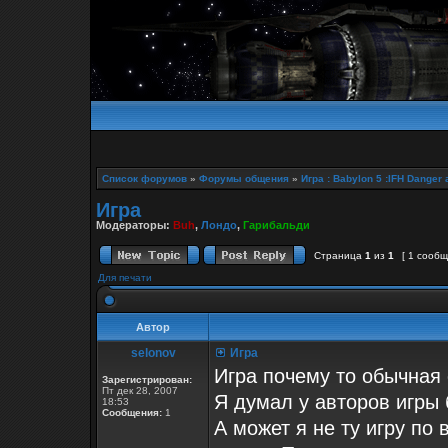
Список форумов
»
Форумы общения
»
Игра : Babylon 5 :IFH Danger 
Игра
Модераторы:
Buh
,
Лондо
,
Гарибальди
Страница
1
из
1
[ 1 сооб
Для печати
Автор
selonov
Игра
Игра почему то обычная 
Зарегистрирован:
Пт дек 28, 2007
Я думал у авторов игры 
18:53
Сообщения:
1
А может я не ту игру по