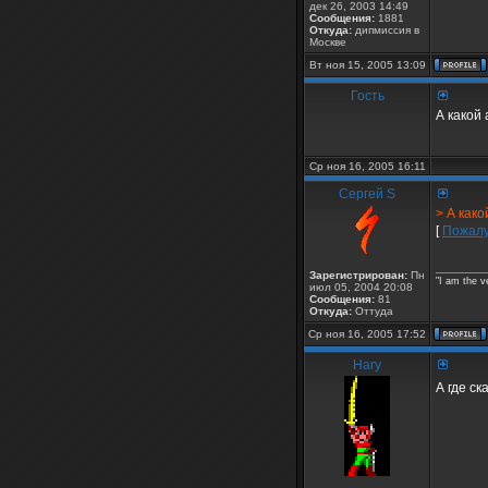
дек 26, 2003 14:49
Сообщения:
1881
Откуда:
дипмиссия в
Москве
Вт ноя 15, 2005 13:09
Гость
А какой
Ср ноя 16, 2005 16:11
Сергей S
> А как
[
Пожалу
________
Зарегистрирован:
Пн
"I am the v
июл 05, 2004 20:08
Сообщения:
81
Откуда:
Оттуда
Ср ноя 16, 2005 17:52
Hary
А где с