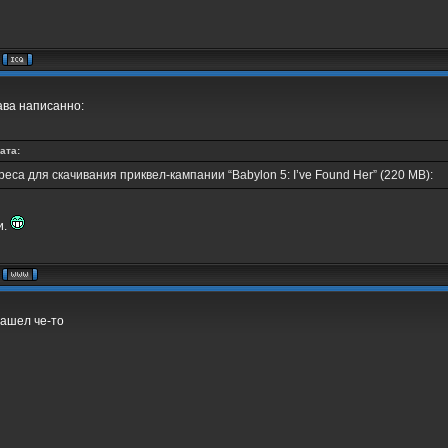
ава написанно:
ата:
реса для скачивания приквел-кампании “Babylon 5: I’ve Found Her” (220 MB):
и.
нашел че-то