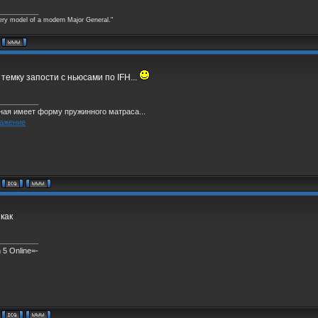
_________
ery model of a modern Major General."
 темку запости с ньюсами по IFH...
_________
ная имеет форму пружинного матраса...
 как
_________
 5 Online=-