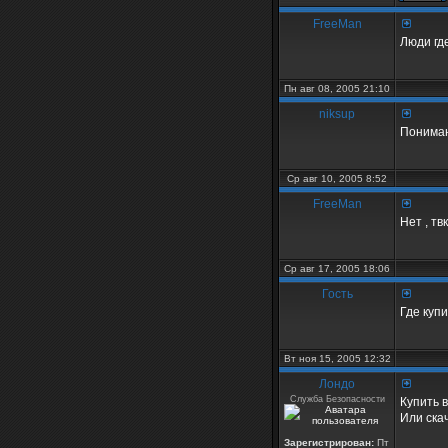
FreeMan
Люди где
Пн авг 08, 2005 21:10
niksup
Понимаю
Ср авг 10, 2005 8:52
FreeMan
Нет , тв
Ср авг 17, 2005 18:06
Гость
Где куп
Вт ноя 15, 2005 12:32
Лондо
Служба Безопасности
Купить в
Или скач
Зарегистрирован:
Пт