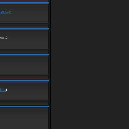
1@bk.ru
аешь?
l.ru
)