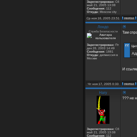
Зарегистрирован:
Сб
май 21, 2005 13:08
Сообщения:
112
Откуда:
Moscow city
Ср ноя 16, 2005 23:51
Лондо
Служба Безопасности
Там спр
Зарегистрирован:
Пт
Цит
дек 26, 2003 14:49
Сообщения:
1881
Ад
Откуда:
дипмиссия в
Москве
И ссылк
Чт ноя 17, 2005 0:33
Hary
??? не 
Зарегистрирован:
Сб
май 21, 2005 13:08
Сообщения:
112