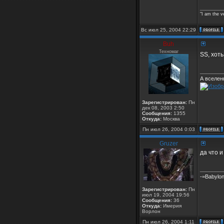
________
"I am the v
Вс июл 25, 2004 22:29
Buh
Техномаг
SS, хоть
________
А вселен
Зарегистрирован:
Пн
дек 08, 2003 2:50
Сообщения:
1355
Откуда:
Москва
Пн июл 26, 2004 0:03
Gruzer
да что и
________
-=Babylon
Зарегистрирован:
Пн
июл 19, 2004 19:56
Сообщения:
36
Откуда:
Имерия
Ворлон
Пн июл 26, 2004 1:11