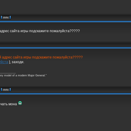
 адрес сайта игры подскажите пожалуйста?????
ой адрес сайта игры подскажите пожалуйста?????
йста
], заходи.
_________
ery model of a modern Major General."
качать мона