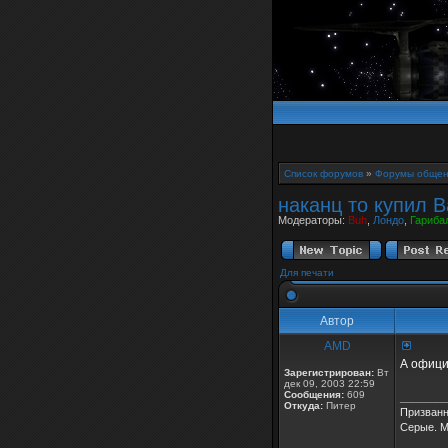
Список форумов
»
Форумы общен
наканц то купил B
Модераторы:
Buh
,
Лондо
,
Гариба
Для печати
Автор
AMD
А офици
Зарегистрирован:
Вт
дек 09, 2003 22:59
Сообщения:
609
________
Откуда:
Питер
Призванн
Серые. М