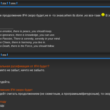
 продолжение IFH скоро будет,не я -то знаю,when its done ,но все-таки
В э
_________
no emotion, there is peace, you should keep.
no ignorance, there is knowledge, you can use.
o Passion, There is serenity, serenity in your mind.
o Chaos, there is harmony, you live in.
o Death, there is the Force, you should follow.
альная русификация от IFH будет?
икто не забыт, ничто не забыто.
пдейта.
лжение IFH скоро будет
дейт считать продолжением (не сюжетным, а програмным/фичурсным), то ско
 году
оду.