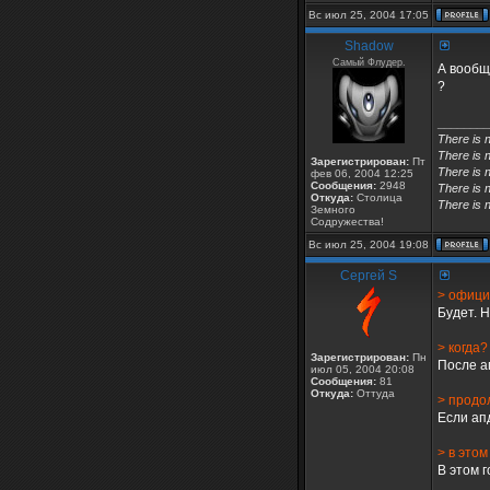
Вс июл 25, 2004 17:05
Shadow
Самый Флудер.
А вообще
?
________
There is 
There is 
Зарегистрирован:
Пт
There is n
фев 06, 2004 12:25
Сообщения:
2948
There is n
Откуда:
Столица
There is n
Земного
Содружества!
Вс июл 25, 2004 19:08
Сергей S
> офици
Будет. Н
> когда?
Зарегистрирован:
Пн
После а
июл 05, 2004 20:08
Сообщения:
81
Откуда:
Оттуда
> продо
Если ап
> в этом
В этом г