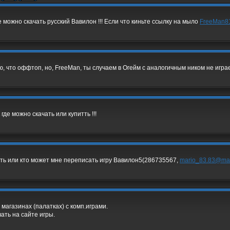
 можно скачать русский Вавилон !!! Если что киньте ссылку на мыло
FreeMan8
, что оффтоп, но, FreeMan, ты случаем в Огейм с аналогичным ником не игр
к где можно скачать или купитть !!!
ить или кто может мне переписать игру Вавилон5(286735567,
mario_83.83@mai
 магазинах (палатках) с комп.играми.
ать на сайте игры.