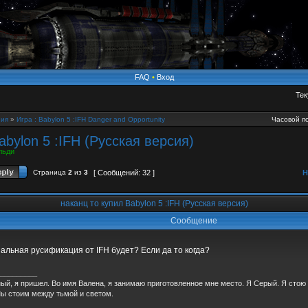
FAQ
•
Вход
Тек
ия
»
Игра : Babylon 5 :IFH Danger and Opportunity
Часовой по
abylon 5 :IFH (Русская версия)
льди
Страница
2
из
3
[ Сообщений: 32 ]
Н
наканц то купил Babylon 5 :IFH (Русская версия)
Сообщение
альная русификация от IFH будет? Если да то когда?
_________
ый, я пришел. Во имя Валена, я занимаю приготовленное мне место. Я Серый. Я стою
ы стоим между тьмой и светом.