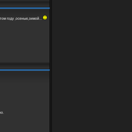
том году ,осенью,зимой...
ро.