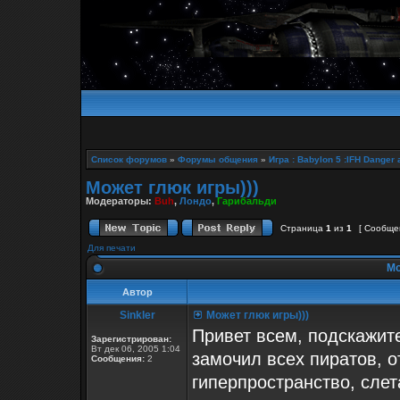
Список форумов
»
Форумы общения
»
Игра : Babylon 5 :IFH Danger 
Может глюк игры)))
Модераторы:
Buh
,
Лондо
,
Гарибальди
Страница
1
из
1
[ Сообщен
Для печати
Мо
Автор
Sinkler
Может глюк игры)))
Привет всем, подскажите
Зарегистрирован:
Вт дек 06, 2005 1:04
замочил всех пиратов, о
Сообщения:
2
гиперпространство, сле