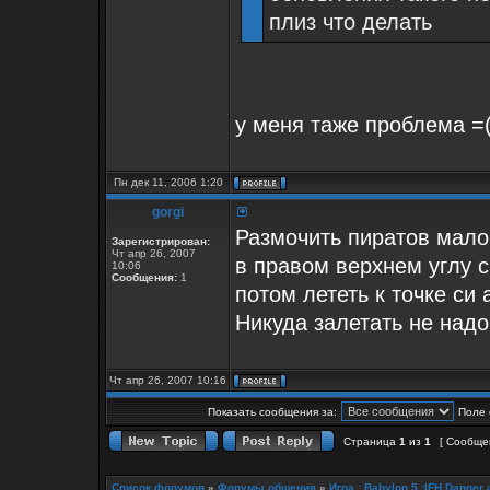
плиз что делать
у меня таже проблема =
Пн дек 11, 2006 1:20
gorgi
Размочить пиратов мало
Зарегистрирован:
Чт апр 26, 2007
в правом верхнем углу с
10:06
Сообщения:
1
потом лететь к точке си
Никуда залетать не надо
Чт апр 26, 2007 10:16
Показать сообщения за:
Поле 
Страница
1
из
1
[ Сообщен
Список форумов
»
Форумы общения
»
Игра : Babylon 5 :IFH Danger 