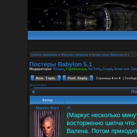
Список форумов
»
Форумы общения
»
Канал игры Вавилон 5.1
Постеры Babylon 5.1
Модераторы:
Лондо
,
Гарибальди
,
Na'Toth
,
Gregil
,
Strad von Zar
Страница
4
из
4
[ Сообще
Для печати
Пос
Автор
Маркус Коул
(Маркус несколько мину
восторженно шепча что-
Валена. Потом приходит 