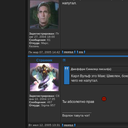
напутал.
Зарегистрирован:
Пт
авг 27, 2004 18:00
Сообщения:
61
Откуда:
Марс.
Казань
Пн мар 07, 2005 14:42
Странник
Джеффри Синклер писал(а):
Карл Вульф это Макс Шмелен, бокс
чего не напутал.
Зарегистрирован:
Сб
янв 10, 2004 17:35
Ты абсолютно прав
Сообщения:
467
Откуда:
Sigma 957
_________________
Ворлон тавута чог!
Вт июл 12, 2005 13:31