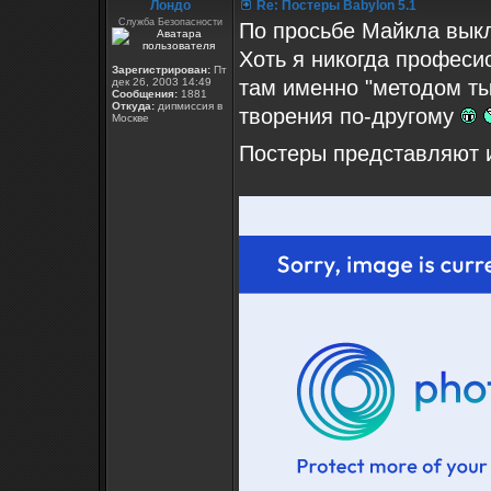
Лондо
Re: Постеры Babylon 5.1
Служба Безопасности
По просьбе Майкла вык
Хоть я никогда професи
Зарегистрирован:
Пт
дек 26, 2003 14:49
там именно "методом ты
Сообщения:
1881
Откуда:
дипмиссия в
творения по-другому
Москве
Постеры представляют и