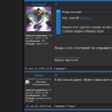
Странник
Лондо писал(а):
Нус, третий
постер…
Решил этот сделать синим, но как
Справа Адира и Маркус Коул.
Зарегистрирован:
Сб
янв 10, 2004 17:35
Сообщения:
467
Откуда:
Sigma 957
Лондо, а что с постером? не открывает
_________________
Ворлон тавута чог!
Вт июл 12, 2005 13:35
Лондо
Служба Безопасности
А всё снесли давно. Может в фан-арте н
Зарегистрирован:
Пт
дек 26, 2003 14:49
Сообщения:
1881
Откуда:
дипмиссия в
Москве
Вт авг 09, 2005 0:46