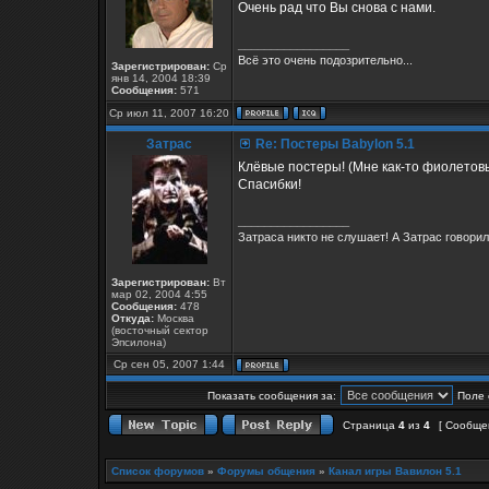
Очень рад что Вы снова с нами.
_________________
Всё это очень подозрительно...
Зарегистрирован:
Ср
янв 14, 2004 18:39
Сообщения:
571
Ср июл 11, 2007 16:20
Затрас
Re: Постеры Babylon 5.1
Клёвые постеры! (Мне как-то фиолето
Спасибки!
_________________
Затраса никто не слушает! А Затрас говорил.
Зарегистрирован:
Вт
мар 02, 2004 4:55
Сообщения:
478
Откуда:
Москва
(восточный сектор
Эпсилона)
Ср сен 05, 2007 1:44
Показать сообщения за:
Поле 
Страница
4
из
4
[ Сообще
Список форумов
»
Форумы общения
»
Канал игры Вавилон 5.1