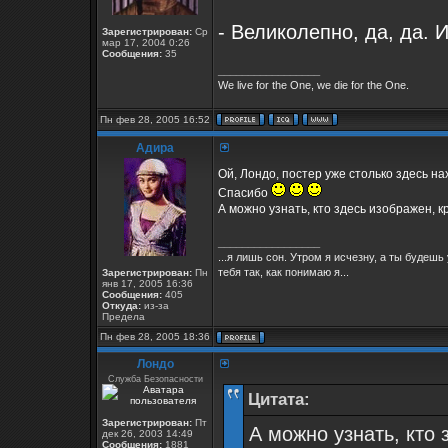
- Великолепно, да, да. 
Зарегистрирован:
Ср
мар 17, 2004 0:26
Сообщения:
35
_________________
We live for the One, we die for the One.
Пн фев 28, 2005 16:52
Адира
Ой, Лондо, постер уже столько здесь на
Спасибо
А можно узнать, кто здесь изображен, 
_________________
...я лишь сон. Утром я исчезну, а ты будеш
тебя так, как понимаю я...
Зарегистрирован:
Пн
янв 17, 2005 16:36
Сообщения:
405
Откуда:
из-за
Предела
Пн фев 28, 2005 18:36
Лондо
Служба Безопасности
Цитата:
Зарегистрирован:
Пт
А можно узнать, кто
дек 26, 2003 14:49
Сообщения:
1881