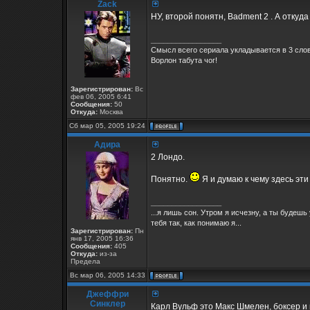
Zack
НУ, второй понятн, Badment 2 . А откуд
_________________
Смысл всего сериала укладывается в 3 слов
Ворлон табута чог!
Зарегистрирован:
Вс
фев 06, 2005 6:41
Сообщения:
50
Откуда:
Москва
Сб мар 05, 2005 19:24
Адира
2 Лондо.
Понятно.
Я и думаю к чему здесь эт
_________________
...я лишь сон. Утром я исчезну, а ты будеш
тебя так, как понимаю я...
Зарегистрирован:
Пн
янв 17, 2005 16:36
Сообщения:
405
Откуда:
из-за
Предела
Вс мар 06, 2005 14:33
Джеффри
Синклер
Карл Вульф это Макс Шмелен, боксер и 