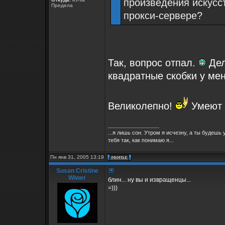
произведения искусс
Предела
прокси-сервере?
Так, вопрос отпал.
Дел
квадратные скобки у ме
Великолепно!
Умеют 
_________________
...я лишь сон. Утром я исчезну, а ты будеш
тебя так, как понимаю я...
Пн янв 31, 2005 13:19
Susan Cristine
Wiwer
блин... ну вы и извращенцы...
=)))