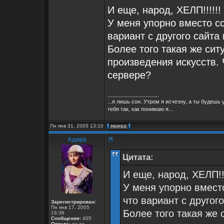
И еще, народ, ХЕЛП!!!!!!
У меня упорно вместо сс
вариант с другого сайта
Более того такая же сит
произведения искусств. 
сервере?
_________________
...я лишь сон. Утром я исчезну, а ты будеш
тебя так, как понимаю я...
Пн янв 31, 2005 13:10
Адира
Цитата:
И еще, народ, ХЕЛП!!!
У меня упорно вместо
что вариант с другог
Зарегистрирован:
Пн янв 17, 2005
Более того такая же 
16:36
Сообщения:
405
Откуда:
из-за