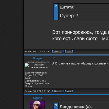
Цитата:
Супер !!
Вот приноровюсь, тогда 
кого есть свои фото - м
Вс янв 30, 2005 21:56
Лондо
Служба Безопасности
А Странник у нас минбарец, с костным н
Зарегистрирован:
Пт дек 26, 2003
14:49
Сообщения:
1881
Откуда:
дипмиссия в
Москве
Вс янв 30, 2005 21:58
Адира
Лондо писал(а):