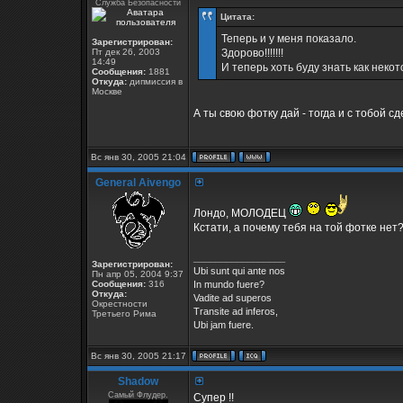
Служба Безопасности
Цитата:
Теперь и у меня показало.
Зарегистрирован:
Пт дек 26, 2003
Здорово!!!!!!!
14:49
И теперь хоть буду знать как неко
Сообщения:
1881
Откуда:
дипмиссия в
Москве
А ты свою фотку дай - тогда и с тобой с
Вс янв 30, 2005 21:04
General Aivengo
Лондо, МОЛОДЕЦ
Кстати, а почему тебя на той фотке нет
_________________
Зарегистрирован:
Ubi sunt qui ante nos
Пн апр 05, 2004 9:37
Сообщения:
316
In mundo fuere?
Откуда:
Vadite ad superos
Окрестности
Transite ad inferos,
Третьего Рима
Ubi jam fuere.
Вс янв 30, 2005 21:17
Shadow
Самый Флудер.
Супер !!