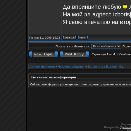
Да впринципе любую
Х
На мой эл.адресс izboris
Я свою впечатаю на вто
Пн янв 31, 2005 15:33
Показать сообщения за:
Поле 
Страница
1
из
4
[ Сообще
Список форумов
»
Форумы общения
»
Канал игры Вавилон 5.1
Кто сейчас на конференции
Сейчас этот форум просматривают: нет зарегистрированных пользова
Powere
Designed by
Vjachesl
Ру