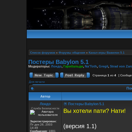
Список форумов
»
Форумы общения
»
Канал игры Вавилон 5.1
Постеры Babylon 5.1
Модераторы:
Лондо
,
Гарибальди
,
Na'Toth
,
Gregil
,
Strad von Zar
Страница
1
из
4
[ Сообще
Для печати
Пос
Автор
Лондо
Постеры Babylon 5.1
Служба Безопасности
Вы хотели пати? Нати!
Зарегистрирован:
Пт дек 26, 2003
(версия 1.1)
14:49
Сообщения:
1881