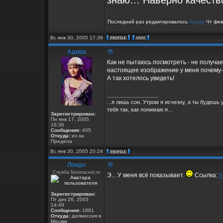
знаю… Наверно качество
Последний раз редактировалось
Лондо
Чт фев 
Вс янв 30, 2005 17:39
Адира
Как не пытаюсь посмотреть - не получа
настоящее изображение у меня почему-
А так хотелось увидеть!
_________________
...я лишь сон. Утром я исчезну, а ты будеш
тебя так, как понимаю я...
Зарегистрирован:
Пн янв 17, 2005
16:36
Сообщения:
405
Откуда:
из-за
Предела
Вс янв 30, 2005 20:24
Лондо
Служба Безопасности
Э... У меня всё показывает.
Ссылка:
h
Зарегистрирован:
Пт дек 26, 2003
14:49
Сообщения:
1881
Откуда:
дипмиссия в
Москве