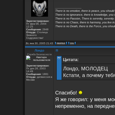
_________________
There is no emotion, there is peace, you should
There is no ignorance, there is knowledge, you 
There is no Passion, There is serenity, serenity 
Зарегистрирован:
There is no Chaos, there is harmony, you live in
Пт фев 06, 2004
There is no Death, there is the Force, you should
12:25
Сообщения:
2948
Откуда:
Столица
Земного
Содружества!
Вс янв 30, 2005 21:43
Лондо
Служба Безопасности
Цитата:
Зарегистрирован:
Лондо, МОЛОДЕЦ
Пт дек 26, 2003
14:49
Кстати, а почему теб
Сообщения:
1881
Откуда:
дипмиссия в
Москве
Спасибо!
Я же говорил: у меня мо
непременно, на передне