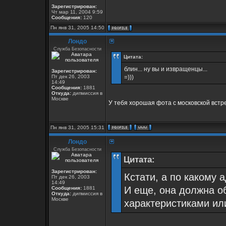
Зарегистрирован:
Чт мар 11, 2004 9:59
Сообщения:
120
Пн янв 31, 2005 14:50
Лондо
Служба Безопасности
Цитата:
блин... ну вы и извращенцы...
Зарегистрирован:
Пт дек 26, 2003
=)))
14:49
Сообщения:
1881
Откуда:
дипмиссия в
Москве
У тебя хорошая фота с московской встре
Пн янв 31, 2005 15:31
Лондо
Служба Безопасности
Цитата:
Зарегистрирован:
Кстати, а по какому 
Пт дек 26, 2003
14:49
И еще, она должна о
Сообщения:
1881
Откуда:
дипмиссия в
Москве
характеристиками и