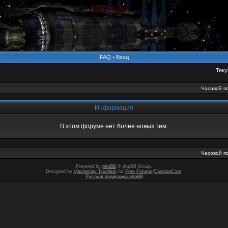
FAQ
•
Вход
Теку
Часовой по
Информация
В этом форуме нет более новых тем.
Часовой по
Powered by
phpBB
© phpBB Group.
Designed by
Vjacheslav Trushkin
for
Free Forums
/
DivisionCore
.
Русская поддержка phpBB