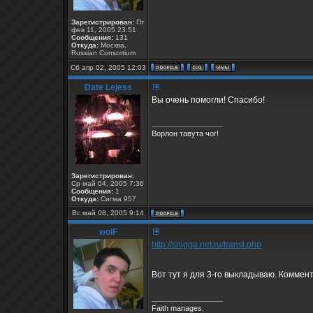
Зарегистрирован:
Пт
фев 11, 2005 23:51
Сообщения:
131
Откуда:
Москва,
Russian Consortium
Сб апр 02, 2005 12:03
Date Lejess
Вы очень помогли! Спасибо!
_________________
Ворлон тавута чог!
Зарегистрирован:
Ср май 04, 2005 7:36
Сообщения:
1
Откуда:
Сигма 957
Вс май 08, 2005 9:14
wolF
http://snigga.net.ru/transl.php
Вот тут я для 3-го выкладываю. Коммент
_________________
Faith manages.