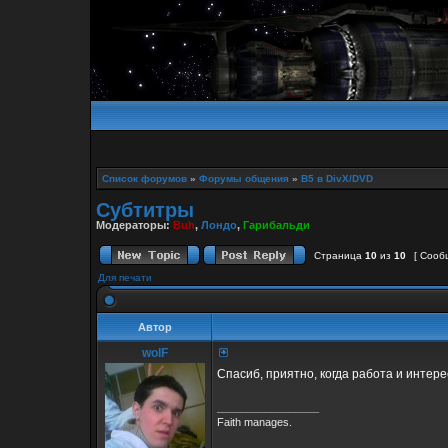
Список форумов
»
Форумы общения
»
B5 в DivX/DVD
Субтитры
Модераторы:
Buh
,
Лондо
,
Гарибальди
Страница
10
из
10
[ Сооб
Для печати
Автор
wolF
Спасиб, приятно, когда работа и интере
_________________
Faith manages.