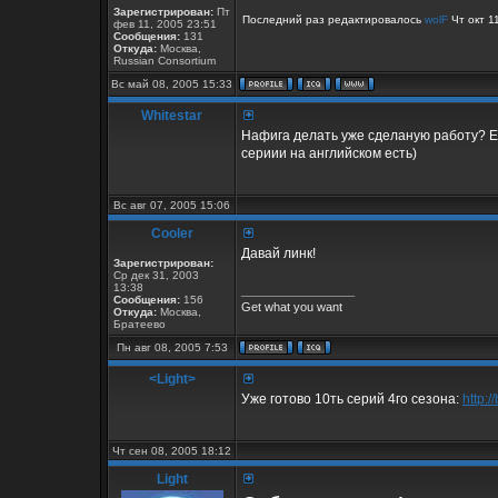
Зарегистрирован:
Пт
Последний раз редактировалось
wolF
Чт окт 1
фев 11, 2005 23:51
Сообщения:
131
Откуда:
Москва,
Russian Consortium
Вс май 08, 2005 15:33
Whitestar
Нафига делать уже сделаную работу? Ест
сериии на английском есть)
Вс авг 07, 2005 15:06
Cooler
Давай линк!
Зарегистрирован:
Ср дек 31, 2003
13:38
_________________
Сообщения:
156
Get what you want
Откуда:
Москва,
Братеево
Пн авг 08, 2005 7:53
<Light>
Уже готово 10ть серий 4го сезона:
http:/
Чт сен 08, 2005 18:12
Light