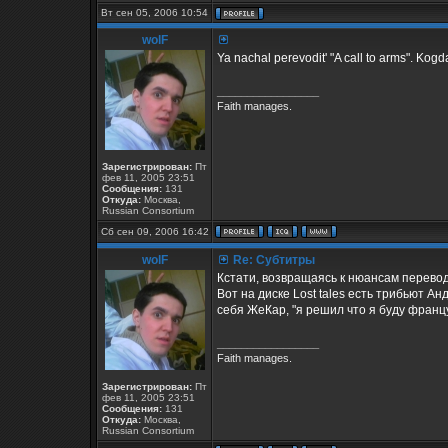
Вт сен 05, 2006 10:54
wolF
Ya nachal perevodit' "A call to arms". Kog
_________________
Faith manages.
Зарегистрирован:
Пт
фев 11, 2005 23:51
Сообщения:
131
Откуда:
Москва,
Russian Consortium
Сб сен 09, 2006 16:42
wolF
Re: Субтитры
Кстати, возвращаясь к нюансам перевода
Вот на диске Lost tales есть трибьют А
себя ЖеКар, "я решил что я буду француз
_________________
Faith manages.
Зарегистрирован:
Пт
фев 11, 2005 23:51
Сообщения:
131
Откуда:
Москва,
Russian Consortium