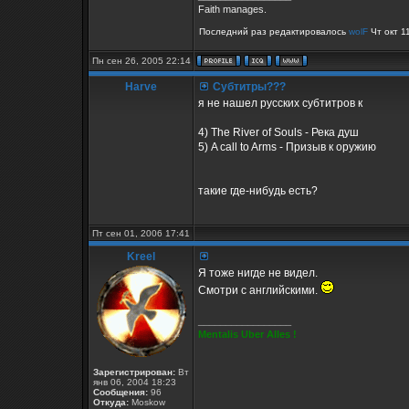
Faith manages.
Последний раз редактировалось
wolF
Чт окт 1
Пн сен 26, 2005 22:14
Harve
Субтитры???
я не нашел русских субтитров к
4) The River of Souls - Река душ
5) A call to Arms - Призыв к оружию
такие где-нибудь есть?
Пт сен 01, 2006 17:41
Kreel
Я тоже нигде не видел.
Смотри с английскими.
_________________
Mentalis Uber Alles !
Зарегистрирован:
Вт
янв 06, 2004 18:23
Сообщения:
96
Откуда:
Moskow