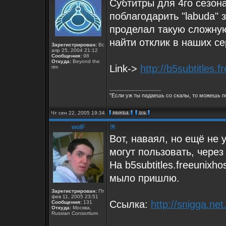
Субтитры для 4го сезон
поблагодарить "labuda" з
проделал такую сложную
найти отклик в наших се
Зарегистрирован:
Вс
апр 25, 2004 21:12
Сообщения:
98
Откуда:
Beyond the
Link->
http://b5subtitles.
rim
_________________
"Если уж ты падаешь со скалы, то можешь по
Чт сен 22, 2005 19:34
wolF
Вот, наваял, но ещё не
могут пользовать, через
На b5subtitles.freeunixh
мыло пришлю.
Зарегистрирован:
Пт
фев 11, 2005 23:51
Ссылка:
http://snigga.net
Сообщения:
131
Откуда:
Москва,
Russian Consortium
_________________