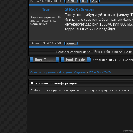
Вс окт 14, 2007 18:51
True
Re: Субтитры
Есть у кого-нибудь субтитры к фильму "
Зарегистрирован:
Вт
Или киньте ссылку на бесплатный файл
апр 13, 2010 2:41
Сообщения:
1
Интересует двд рип 1360мб или 800 мб.
Торренты и хабы не подойдут.
Вт апр 13, 2010 2:50
Показать сообщения за:
Поле 
Страница
10
из
10
[ Сооб
Список форумов
»
Форумы общения
»
B5 в DivX/DVD
Кто сейчас на конференции
Сейчас этот форум просматривают: нет зарегистрированных пользова
Powere