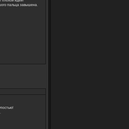
т плохой идеи!
ьшого пальца завышена.
упостью!
.