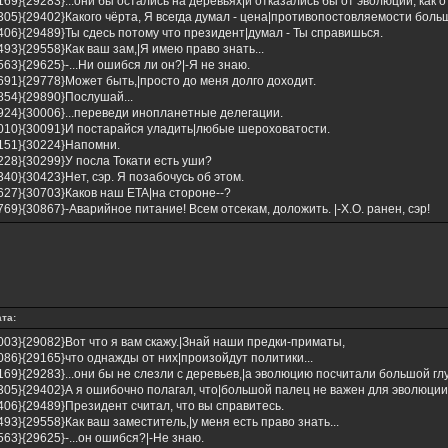
169}{29283}...они бы остались на деревьях|и отказались бы от эволюции, как о
305}{29402}Какого чёрта, Я всегда думал - цена|противопостовляемости бол
406}{29489}Ты сдесь потому что президент|думал - Ты справишься.
493}{29558}Как ваш зам,|Я имею право знать...
563}{29625}-...Ни ошибся ли он?|-Я не знаю.
691}{29778}Может быть,|просто до меня долго доходит.
854}{29890}Послушай...
924}{30006}...переведи инопланетные делегации.
010}{30091}И постарайся уладить|любые шероховатости.
151}{30224}Напомни.
228}{30299}У посла Токати есть уши?
340}{30423}Нет, сэр. Я позабочусь об этом.
627}{30703}Каков наш ETA|на стороне--?
769}{30867}-Аварийное питание! Всем отсекам, доложить. |-X.O. ранен, сэр!
та:
003}{29082}Вот что я вам скажу.|Знай наши предки-приматы,
086}{29165}что однажды от них|произойдут политики...
169}{29283}...они бы не слезли с деревьев,|а эволюцию посчитали большой гл
305}{29402}А я ошибочно полагал, что|большой палец не важен для эволюции
406}{29489}Президент считал, что вы справитесь.
493}{29558}Как ваш заместитель,|у меня есть право знать...
563}{29625}-...он ошибся?|-Не знаю.