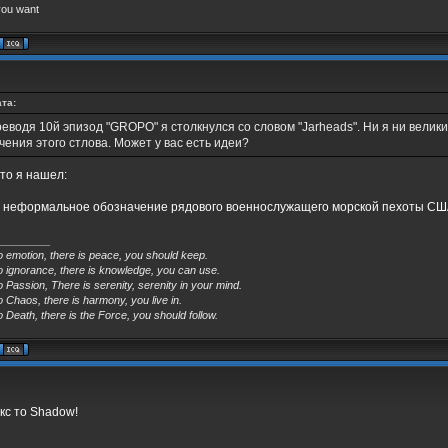
you want
та:
еводя 10й эпизод "GROPO" я столкнулся со словом "Jarheads". Ни я ни велики
чения этого стлова. Может у вас есть идеи?
что я нашел:
 неформальное обозначение рядового военнослужащего морской пехоты США 
_________
o emotion, there is peace, you should keep.
o ignorance, there is knowledge, you can use.
o Passion, There is serenity, serenity in your mind.
o Chaos, there is harmony, you live in.
o Death, there is the Force, you should follow.
с то Shadow!
_________