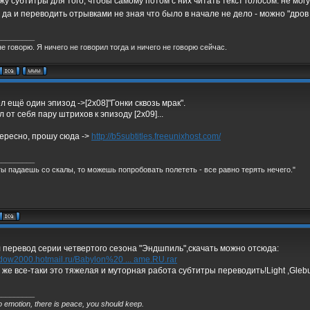
жу субтитры для того, чтобы самому потом с них читать текст голосом. не могу 
да и переводить отрывками не зная что было в начале не дело - можно "дров 
_________
не говорю. Я ничего не говорил тогда и ничего не говорю сейчас.
л ещё один эпизод ->[2x08]"Гонки сквозь мрак".
 от себя пару штрихов к эпизоду [2x09]...
ересно, прошу сюда ->
http://b5subtitles.freeunixhost.com/
_________
ты падаешь со скалы, то можешь попробовать полететь - все равно терять нечего."
 перевод серии четвертого сезона "Эндшпиль",скачать можно отсюда:
adow2000.hotmail.ru/Babylon%20 ... ame.RU.rar
 же все-таки это тяжелая и муторная работа субтитры переводить!Light ,Gleb
_________
o emotion, there is peace, you should keep.