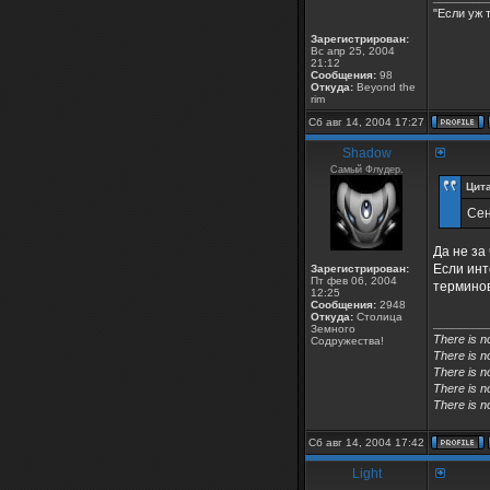
"Если уж 
Зарегистрирован:
Вс апр 25, 2004
21:12
Сообщения:
98
Откуда:
Beyond the
rim
Сб авг 14, 2004 17:27
Shadow
Самый Флудер.
Цита
Сен
Да не за
Если инт
Зарегистрирован:
Пт фев 06, 2004
терминов
12:25
Сообщения:
2948
Откуда:
Столица
________
Земного
There is n
Содружества!
There is n
There is n
There is n
There is n
Сб авг 14, 2004 17:42
Light