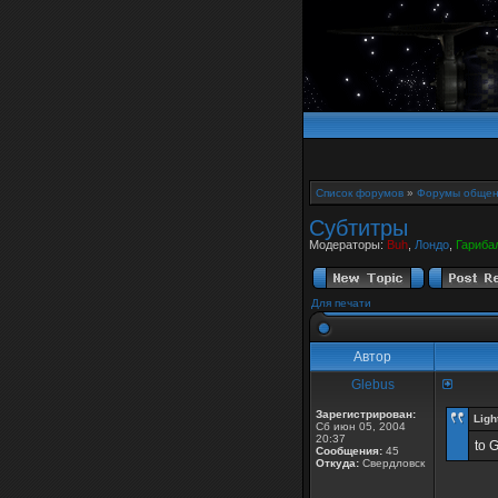
Список форумов
»
Форумы общен
Субтитры
Модераторы:
Buh
,
Лондо
,
Гариба
Для печати
Автор
Glebus
Зарегистрирован:
Ligh
Сб июн 05, 2004
20:37
to 
Сообщения:
45
Откуда:
Свердловск