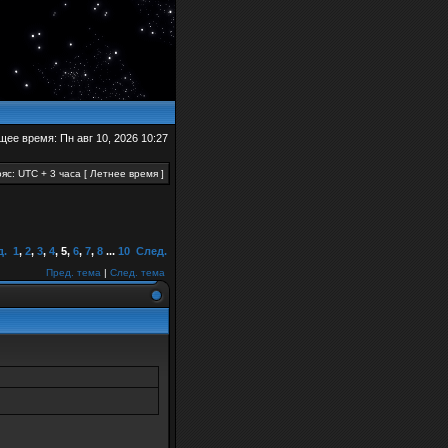
щее время: Пн авг 10, 2026 10:27
яс: UTC + 3 часа [ Летнее время ]
д.
1
,
2
,
3
,
4
,
5
,
6
,
7
,
8
...
10
След.
Пред. тема
|
След. тема