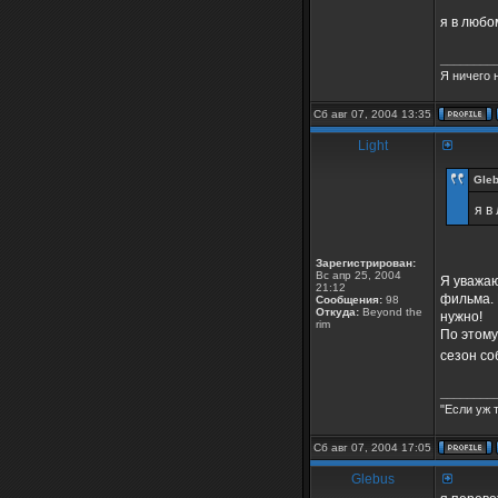
я в любо
________
Я ничего 
Сб авг 07, 2004 13:35
Light
Gleb
я в
Зарегистрирован:
Вс апр 25, 2004
Я уважаю
21:12
фильма. 
Сообщения:
98
Откуда:
Beyond the
нужно!
rim
По этому
сезон со
________
"Если уж 
Сб авг 07, 2004 17:05
Glebus