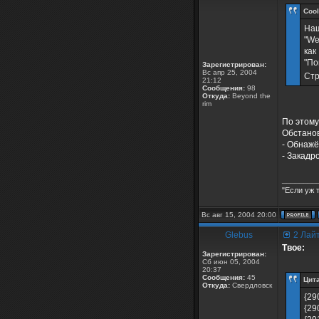
Cool
Наш
"We'
как
"По
Зарегистрирован:
Вс апр 25, 2004
Стр
21:12
Сообщения:
98
Откуда:
Beyond the
rim
По этому
Обстанов
- Обнажё
- Закадр
________
"Если уж 
Вс авг 15, 2004 20:00
Glebus
2 Лайт
Твое:
Зарегистрирован:
Сб июн 05, 2004
20:37
Сообщения:
45
Цита
Откуда:
Свердловск
{29
{29