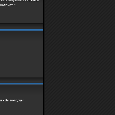
же я озвучивать хз с какой
наломать"...
us - Вы молодцы!