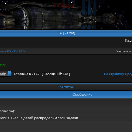
FAQ
•
Вход
Теку
ия
»
B5 в DivX/DVD
Часовой по
льди
Страница
5
из
10
[ Сообщений: 148 ]
На страницу
Пре
Субтитры
Сообщение
t писал(а):
Glebus. Glebus давай распределим свои задачи...