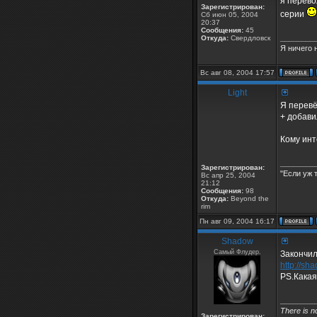
я перево
Зарегистрирован:
серии
Сб июн 05, 2004
20:37
Сообщения:
45
________
Откуда:
Свердловск
Я ничего 
Вс авг 08, 2004 17:57
Light
Я перевё
+ добавил
Кому инт
________
Зарегистрирован:
"Если уж 
Вс апр 25, 2004
21:12
Сообщения:
98
Откуда:
Beyond the
rim
Пн авг 09, 2004 16:17
Shadow
Самый Флудер.
Закончил
http://sh
PS.Какая
________
There is n
Зарегистрирован: