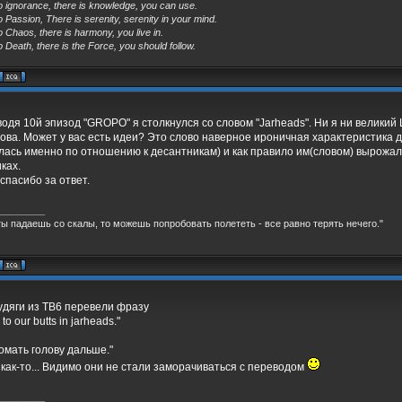
o ignorance, there is knowledge, you can use.
o Passion, There is serenity, serenity in your mind.
o Chaos, there is harmony, you live in.
o Death, there is the Force, you should follow.
дя 10й эпизод "GROPO" я столкнулся со словом "Jarheads". Ни я ни великий 
лова. Может у вас есть идеи? Это слово наверное ироничная характеристика 
ась именно по отношению к десантникам) и как правило им(словом) вырожал
ках.
спасибо за ответ.
_________
ты падаешь со скалы, то можешь попробовать полететь - все равно терять нечего."
дяги из ТВ6 перевели фразу
to our butts in jarheads."
омать голову дальше."
как-то... Видимо они не стали заморачиваться с переводом
_________