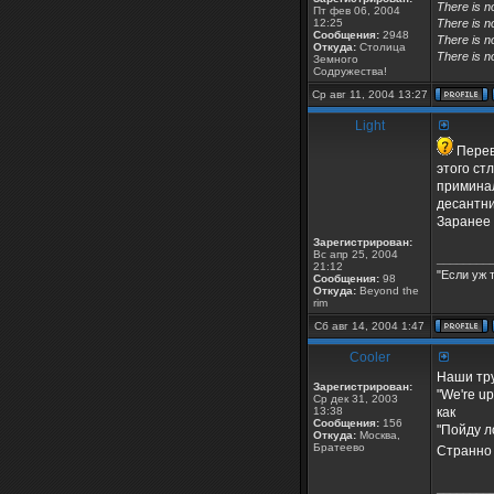
There is n
Пт фев 06, 2004
12:25
There is n
Сообщения:
2948
There is n
Откуда:
Столица
There is n
Земного
Содружества!
Ср авг 11, 2004 13:27
Light
Перево
этого ст
приминал
десантни
Заранее 
Зарегистрирован:
Вс апр 25, 2004
________
21:12
"Если уж 
Сообщения:
98
Откуда:
Beyond the
rim
Сб авг 14, 2004 1:47
Cooler
Наши тру
Зарегистрирован:
"We're up 
Ср дек 31, 2003
13:38
как
Сообщения:
156
"Пойду л
Откуда:
Москва,
Братеево
Странно 
________