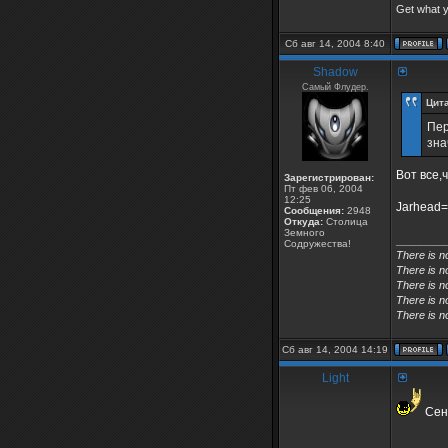
Get what 
Сб авг 14, 2004 8:40
Shadow
Самый Флудер.
Цита
Пер
зна
Вот все,
Зарегистрирован:
Пт фев 06, 2004
12:25
Jarhead=
Сообщения:
2948
Откуда:
Столица
Земного
________
Содружества!
There is n
There is n
There is n
There is n
There is n
Сб авг 14, 2004 14:19
Light
Сенк
________