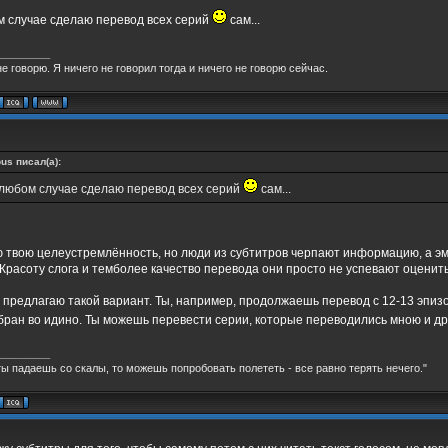
м случае сделаю перевод всех серий
сам...
_________
не говорю. Я ничего не говорил тогда и ничего не говорю сейчас.
us писал(а):
 любом случае сделаю перевод всех серий
сам...
 твою целеустремлённость, но люди из субтитров черпают информацию, а эм
Красоту слога и темболее качество перевода они просто не успевают оценить.
 предлагаю такой вариант. Ты, например, продолжаешь перевод с 12-13 эпизода
бран во идино. Ты можешь перевести серии, которые переводились мною и д
_________
ты падаешь со скалы, то можешь попробовать полететь - все равно терять нечего."