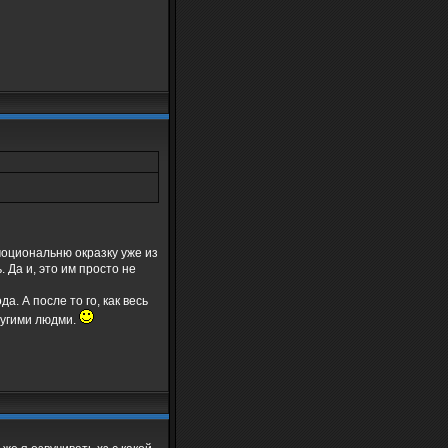
оциональню окразку уже из
 Да и, это им просто не
. А после то го, как весь
ругими людми.