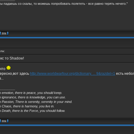
ты падаешь со скалы, то можешь попробовать полететь - все равно терять нечего."
та:
кс то Shadow!
 что
ересно,вот здесь
http://www.worldwarfour.org/dictionary. ... 9&razdel=1
есть небо
...
_________
o emotion, there is peace, you should keep.
o ignorance, there is knowledge, you can use.
o Passion, There is serenity, serenity in your mind.
o Chaos, there is harmony, you live in.
o Death, there is the Force, you should follow.