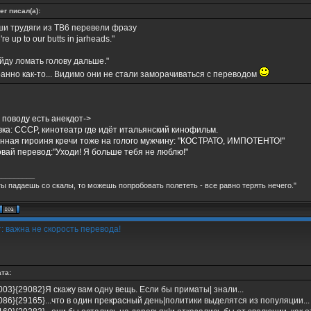
er писал(а):
и трудяги из ТВ6 перевели фразу
re up to our butts in jarheads."
йду ломать голову дальше."
анно как-то... Видимо они не стали заморачиваться с переводом
 поводу есть анекдот->
ка: СССР, кинотеатр где идёт итальянский кинофильм.
нная гироиня кречи тоже на голого мужчину: "КОСТРАТО, ИМПОТЕНТО!"
овай перевод:"Уходи! Я больше тебя не люблю!"
_________
ты падаешь со скалы, то можешь попробовать полететь - все равно терять нечего."
: важна не скорость перевода!
та:
003}{29082}Я скажу вам одну вещь. Если бы приматы| знали...
086}{29165}...что в один прекрасный день|политики выделятся из популяции...