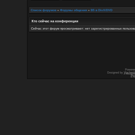
Список форумов
»
Форумы общения
»
B5 в DivX/DVD
Кто сейчас на конференции
Сейчас этот форум просматривают: нет зарегистрированных пользова
Powere
Designed by
Vjachesl
Ру