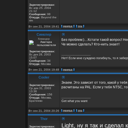
Зарегистрирован:
Вс апр 25, 2004
21:12
Сообщения:
98
Откуда:
Beyond the
rim
Вт сен 21, 2004 19:41
Синклер
Командор
Без проблем:)....Кстати такой вопрос! 
Че можно сделать? Кто-нить знает!
Зарегистрирован:
_________________
Вс дек 28, 2003
15:07
Нет! Если мне суждено погибнуть, то я заберу
Сообщения:
34
Откуда:
Москва
Вт сен 21, 2004 19:48
Cooler
Знаем. Это зависит от того, какой у тебя 
Зарегистрирован:
расчитаны на PAL. Если у тебя NTSC, то
Ср дек 31, 2003
13:38
Сообщения:
156
_________________
Откуда:
Москва,
Братеево
Get what you want
Вт сен 21, 2004 20:26
Thor
Light, ну я так и сделал
Зарегистрирован: