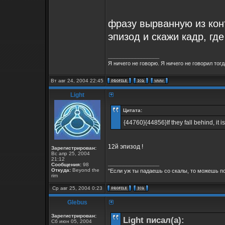
фразу вырванную из конт
эпизод и скажи кадр, где
_________________
Я ничего не говорю. Я ничего не говорил тогд
Вт авг 24, 2004 22:45
Light
Цитата:
{44760}{44856}If they fall behind, it i
12й эпизод !
Зарегистрирован:
Вс апр 25, 2004
21:12
_________________
Сообщения:
98
Откуда:
Beyond the
"Если уж ты падаешь со скалы, то можешь по
rim
Ср авг 25, 2004 0:23
Glebus
Зарегистрирован:
Light писал(а):
Сб июн 05, 2004