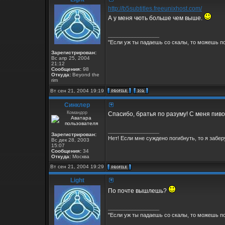
http://b5subtitles.freeunixhost.com/
А у меня чють больше чем выше.
_________________
"Если уж ты падаешь со скалы, то можешь по
Зарегистрирован:
Вс апр 25, 2004
21:12
Сообщения:
98
Откуда:
Beyond the
rim
Вт сен 21, 2004 19:19
Синклер
Командор
Спасибо, братья по разуму! С меня пиво 
_________________
Зарегистрирован:
Нет! Если мне суждено погибнуть, то я заберу
Вс дек 28, 2003
15:07
Сообщения:
34
Откуда:
Москва
Вт сен 21, 2004 19:29
Light
По почте вышлешь?
_________________
"Если уж ты падаешь со скалы, то можешь по