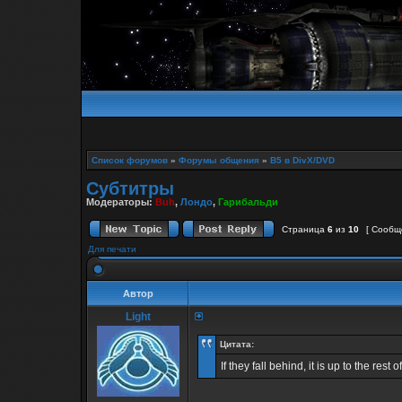
Список форумов
»
Форумы общения
»
B5 в DivX/DVD
Субтитры
Модераторы:
Buh
,
Лондо
,
Гарибальди
Страница
6
из
10
[ Сообщ
Для печати
Автор
Light
Цитата:
If they fall behind, it is up to the rest