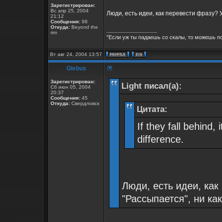
Зарегистрирован:
Вс апр 25, 2004
Люди, есть идеи, как перевести фразу? У
21:12
Сообщения:
98
Откуда:
Beyond the
_________________
rim
"Если уж ты падаешь со скалы, то можешь по
Вт авг 24, 2004 13:57
Glebus
Зарегистрирован:
Light писал(а):
Сб июн 05, 2004
20:37
Сообщения:
45
Откуда:
Свердловск
Цитата:
If they fall behind,
difference.
Люди, есть идеи, как
"Рассыпается", ни ка