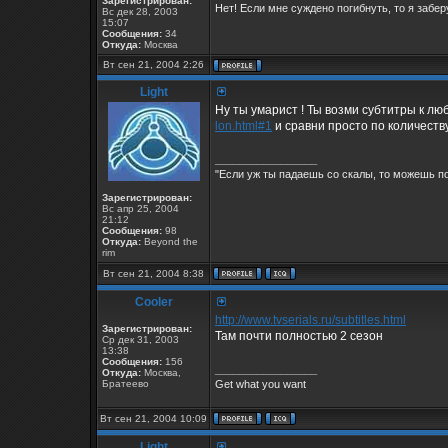
Зарегистрирован:
Нет! Если мне суждено погибнуть, то я заберу
Вс дек 28, 2003
15:07
Сообщения:
34
Откуда:
Москва
Вт сен 21, 2004 2:26
Light
Ну ты умарист ! Ты возми субтитры к лю
lon.html#1
и сравни просто по количеству
_________________
"Если уж ты падаешь со скалы, то можешь по
Зарегистрирован:
Вс апр 25, 2004
21:12
Сообщения:
98
Откуда:
Beyond the
rim
Вт сен 21, 2004 8:38
Cooler
http://www.tvserials.ru/subtitles.html
Зарегистрирован:
Там почти полностью 2 сезон
Ср дек 31, 2003
13:38
Сообщения:
156
_________________
Откуда:
Москва,
Братеево
Get what you want
Вт сен 21, 2004 10:09
Light