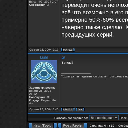
Вс сен 05, 2004 2:07
переводит очень неплох
Сообщения:
3
всё что возможно в его 
примерно 50%-60% всего
наверно также сделаю. 
предыдущих серий.
Ср сен 22, 2004 5:17
Light
Зачем?
_________________
"Если уж ты падаешь со скалы, то можешь по
Зарегистрирован:
Вс апр 25, 2004
21:12
Сообщения:
98
Откуда:
Beyond the
rim
Ср сен 22, 2004 8:45
Показать сообщения за:
Поле 
Страница
6
из
10
[ Сообщ