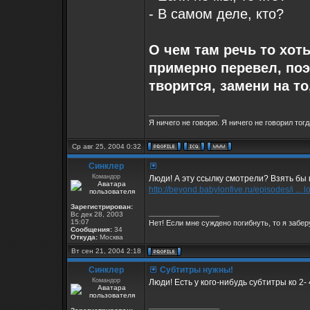
- В самом деле, кто?
О чем там речь то хоть
примерно перевел, поэ
творится, замени на то,
_________________
Я ничего не говорю. Я ничего не говорил тогд
Ср авг 25, 2004 0:32
Синклер
Командор
Люди! А эту ссылку смотрели? Взять бы и
http://beyond.babylonfive.ru/episodes/i ... 
Зарегистрирован:
_________________
Вс дек 28, 2003
15:07
Нет! Если мне суждено погибнуть, то я заберу
Сообщения:
34
Откуда:
Москва
Вт сен 21, 2004 2:18
Синклер
Субтитры нужны!
Командор
Люди! Есть у кого-нибудь субтитры ко 2-
_________________