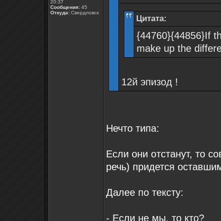
20:37
Сообщения:
45
Откуда:
Свердловск
Цитата:
{44760}{44856}If the
make up the differ
12й эпизод !
Нечто типа:
Если они отстанут, то с
речь) придется оставши
Далее по тексту:
- Если не мы, то кто?