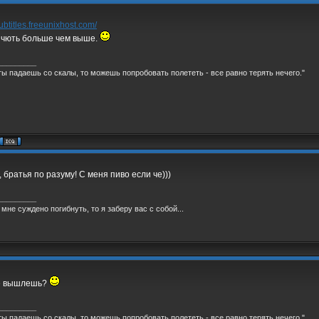
subtitles.freeunixhost.com/
 чють больше чем выше.
_________
ты падаешь со скалы, то можешь попробовать полететь - все равно терять нечего."
 братья по разуму! С меня пиво если че)))
_________
 мне суждено погибнуть, то я заберу вас с собой...
е вышлешь?
_________
ты падаешь со скалы, то можешь попробовать полететь - все равно терять нечего."