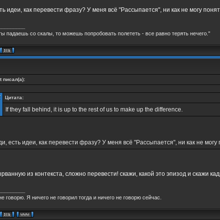
ть идеи, как перевести фразу? У меня всё "Рассыпается", ни как не могу понят
_________
ты падаешь со скалы, то можешь попробовать полететь - все равно терять нечего."
t писал(а):
Цитата:
If they fall behind, it is up to the rest of us to make up the difference.
и, есть идеи, как перевести фразу? У меня всё "Рассыпается", ни как не могу 
рванную из контекста, сложно перевести! скажи, какой это эпизод и скажи кадр
_________
не говорю. Я ничего не говорил тогда и ничего не говорю сейчас.