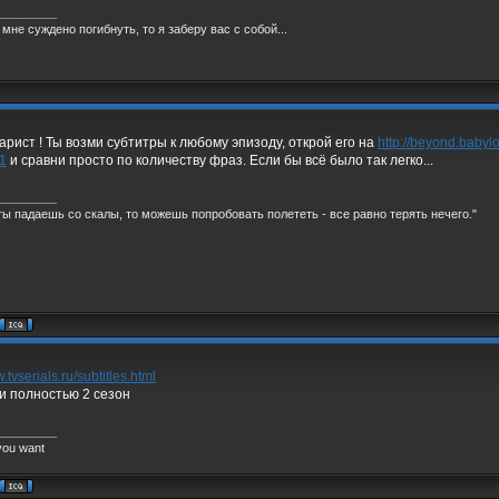
_________
 мне суждено погибнуть, то я заберу вас с собой...
арист ! Ты возми субтитры к любому эпизоду, открой его на
http://beyond.babylon
#1
и сравни просто по количеству фраз. Если бы всё было так легко...
_________
ты падаешь со скалы, то можешь попробовать полететь - все равно терять нечего."
.tvserials.ru/subtitles.html
и полностью 2 сезон
_________
you want