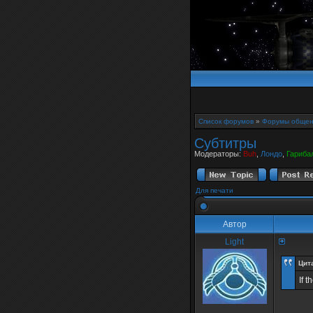
Список форумов
»
Форумы общен
Субтитры
Модераторы:
Buh
,
Лондо
,
Гариба
Для печати
Автор
Light
Цит
If t