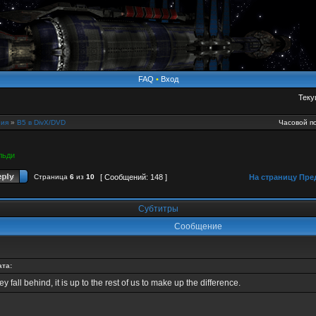
FAQ
•
Вход
Теку
ия
»
B5 в DivX/DVD
Часовой по
льди
Страница
6
из
10
[ Сообщений: 148 ]
На страницу
Пре
Субтитры
Сообщение
ата:
hey fall behind, it is up to the rest of us to make up the difference.