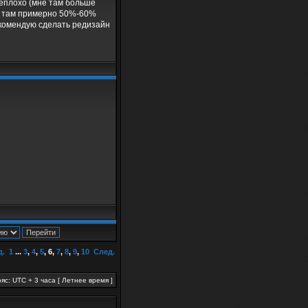
 неплохо (мне там больше
что там примерно 50%-60%
екомендую сделать редизайн
д.
1
...
3
,
4
,
5
,
6
,
7
,
8
,
9
,
10
След.
яс: UTC + 3 часа [ Летнее время ]