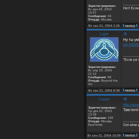
________
Зарегистрирован:
Нет! Если
Вс дек 28, 2003
15:07
Сообщения:
34
Откуда:
Москва
Вт сен 21, 2004 2:26
Light
Ну ты ум
lon.html
________
"Если уж 
Зарегистрирован:
Вс апр 25, 2004
21:12
Сообщения:
98
Откуда:
Beyond the
rim
Вт сен 21, 2004 8:38
Cooler
http://www
Зарегистрирован:
Там почт
Ср дек 31, 2003
13:38
Сообщения:
156
________
Откуда:
Москва,
Братеево
Get what 
Вт сен 21, 2004 10:09