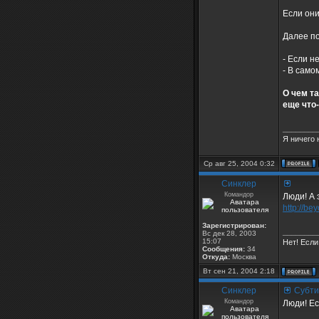
Если они
Далее по
- Если не
- В само
О чем та
еще что-
________
Я ничего 
Ср авг 25, 2004 0:32
Синклер
Командор
Люди! А 
http://be
Зарегистрирован:
________
Вс дек 28, 2003
15:07
Нет! Если
Сообщения:
34
Откуда:
Москва
Вт сен 21, 2004 2:18
Синклер
Субти
Командор
Люди! Ес