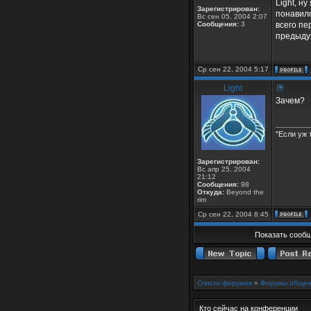
Light, н
Зарегистрирован:
понавило
Вс сен 05, 2004 2:07
Сообщения:
3
всего пе
предыду
Ср сен 22, 2004 5:17
Light
Зачем?
________
"Если уж 
Зарегистрирован:
Вс апр 25, 2004
21:12
Сообщения:
98
Откуда:
Beyond the
rim
Ср сен 22, 2004 8:45
Показать сообщ
Список форумов
»
Форумы общен
Кто сейчас на конференции