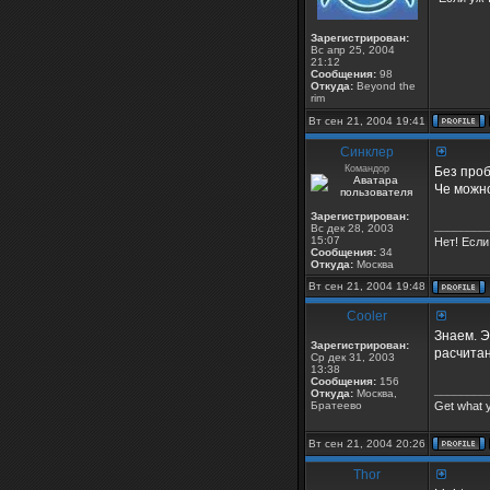
Зарегистрирован:
Вс апр 25, 2004
21:12
Сообщения:
98
Откуда:
Beyond the
rim
Вт сен 21, 2004 19:41
Синклер
Командор
Без проб
Че можно
Зарегистрирован:
________
Вс дек 28, 2003
15:07
Нет! Если
Сообщения:
34
Откуда:
Москва
Вт сен 21, 2004 19:48
Cooler
Знаем. Эт
Зарегистрирован:
расчитан
Ср дек 31, 2003
13:38
Сообщения:
156
________
Откуда:
Москва,
Братеево
Get what 
Вт сен 21, 2004 20:26
Thor