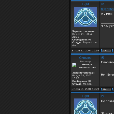
Light
http://b5
А у меня
________
"Если уж 
Зарегистрирован:
Вс апр 25, 2004
21:12
Сообщения:
98
Откуда:
Beyond the
rim
Вт сен 21, 2004 19:19
Синклер
Командор
Спасибо,
________
Зарегистрирован:
Нет! Если
Вс дек 28, 2003
15:07
Сообщения:
34
Откуда:
Москва
Вт сен 21, 2004 19:29
Light
По почт
________
"Если уж 