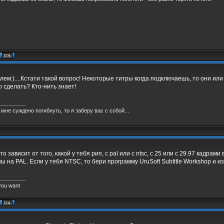
лем:)....Кстати такой вопрос! Некоторые титры когда подключаешь, то они ил
 сделать? Кто-нить знает!
_________
 мне суждено погибнуть, то я заберу вас с собой...
о зависит от того, какой у тебя рип, с pal или с ntsc, с 25 или с 29.97 кадрами
ы на PAL. Если у тебя NTSC, то бери программу UruSoft Subtitle Workshop и 
_________
you want