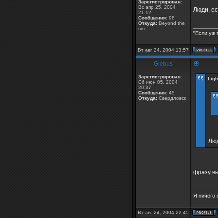
Зарегистрирован:
Вс апр 25, 2004
Люди, ес
21:12
Сообщения:
98
Откуда:
Beyond the
________
rim
"Если уж 
Вт авг 24, 2004 13:57
Glebus
Зарегистрирован:
Ligh
Сб июн 05, 2004
20:37
Сообщения:
45
Откуда:
Свердловск
Люд
фразу вы
________
Я ничего 
Вт авг 24, 2004 22:45