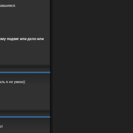
тавшимся.
тому подвиг или дело или
аль я не умею((
о!