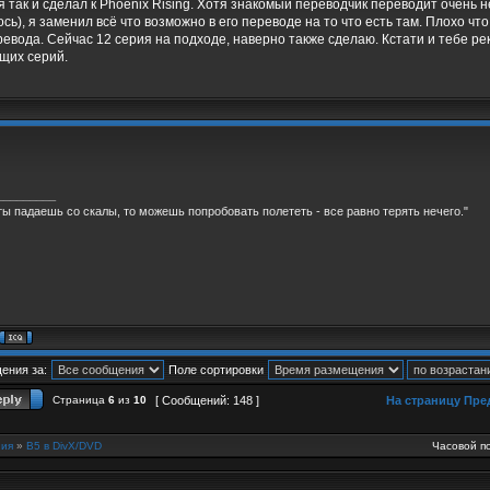
у я так и сделал к Phoenix Rising. Хотя знакомый переводчик переводит очень
сь), я заменил всё что возможно в его переводе на то что есть там. Плохо 
ревода. Сейчас 12 серия на подходе, наверно также сделаю. Кстати и тебе р
щих серий.
_________
ты падаешь со скалы, то можешь попробовать полететь - все равно терять нечего."
ения за:
Поле сортировки
Страница
6
из
10
[ Сообщений: 148 ]
На страницу
Пре
ия
»
B5 в DivX/DVD
Часовой по