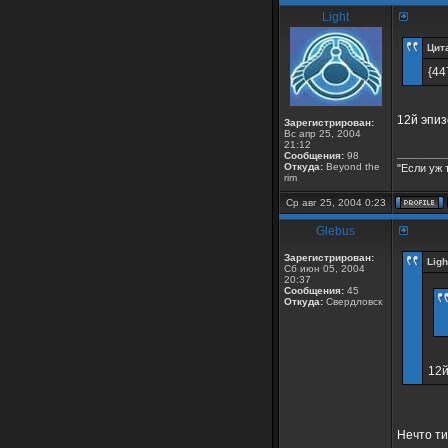
Light
Цит
{44
12й эпиз
Зарегистрирован:
Вс апр 25, 2004
21:12
________
Сообщения:
98
Откуда:
Beyond the
"Если уж 
rim
Ср авг 25, 2004 0:23
Glebus
Зарегистрирован:
Ligh
Сб июн 05, 2004
20:37
Сообщения:
45
Откуда:
Свердловск
12й
Нечто ти