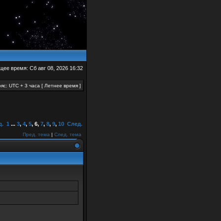
щее время: Сб авг 08, 2026 16:32
яс: UTC + 3 часа [ Летнее время ]
д.
1
...
3
,
4
,
5
,
6
,
7
,
8
,
9
,
10
След.
Пред. тема
|
След. тема