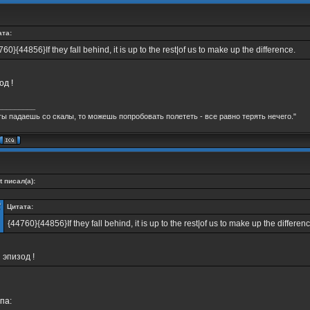
ата:
760}{44856}If they fall behind, it is up to the rest|of us to make up the difference.
од !
_________
ты падаешь со скалы, то можешь попробовать полететь - все равно терять нечего."
t писал(а):
Цитата:
{44760}{44856}If they fall behind, it is up to the rest|of us to make up the differenc
 эпизод !
па: