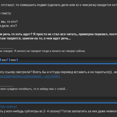
 отстанут, то совершить подвиг (сделать дело или хз о чем речь) придется ос
 тексту:
 мы, то кто?
м деле, кто?
м речь то хоть идет? Я просто не стал все читать, примерно перевел, поэ
там творится, замени на то, о чем идет речь...
_________
не говорю. Я ничего не говорил тогда и ничего не говорю сейчас.
эту ссылку смотрели? Взять бы и оттуда перевод вставить и не париться)))...ж
yond.babylonfive.ru/episodes/i ... lon.html#1
_________
 мне суждено погибнуть, то я заберу вас с собой...
тры нужны!
ть у кого-нибудь субтитры ко 2- 4 сезону? Готов заплатить за них даже немног