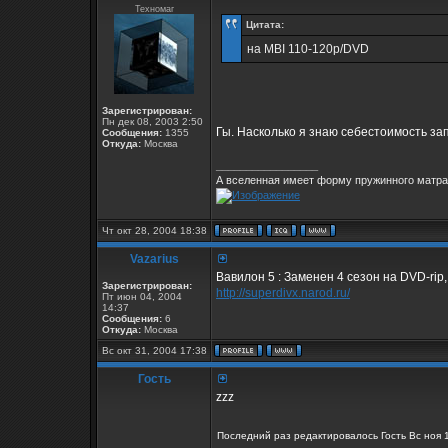
Техномаг
Цитата:
на MBI 110-120р/DVD
Зарегистрирован:
Пн дек 08, 2003 2:50
Гы. Насколько я знаю себестоимость за
Сообщения:
1355
Откуда:
Москва
_________________
А вселенная имеет форму пружинного матрас
Чт окт 28, 2004 18:38
Vazarius
Вавилон 5 : Заменен 4 сезон на DVD-rip
Зарегистрирован:
http://superdivx.narod.ru/
Пт июн 04, 2004
14:37
Сообщения:
6
Откуда:
Москва
Вс окт 31, 2004 17:38
Гость
zzz
Последний раз редактировалось Гость Вс ноя 14