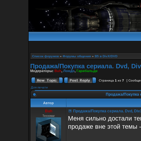
Список форумов
»
Форумы общения
»
B5 в DivX/DVD
Продажа/Покупка сериала. Dvd, Div
Модераторы:
Buh
,
Лондо
,
Гарибальди
Страница
1
из
7
[ Сообще
Для печати
Продажа/Покупка с
Автор
Buh
Продажа/Покупка сериала. Dvd, Div
Техномаг
Меня сильно достали т
продаже вне этой темы -