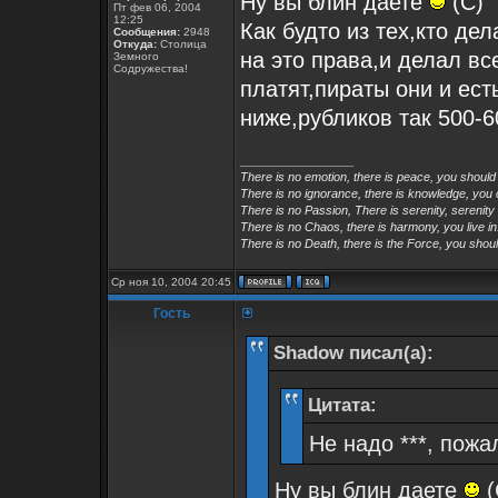
Ну вы блин даете
(С)
Пт фев 06, 2004
12:25
Как будто из тех,кто дел
Сообщения:
2948
Откуда:
Столица
на это права,и делал в
Земного
Содружества!
платят,пираты они и ес
ниже,рубликов так 500-6
_________________
There is no emotion, there is peace, you should
There is no ignorance, there is knowledge, you
There is no Passion, There is serenity, serenity
There is no Chaos, there is harmony, you live in
There is no Death, there is the Force, you shoul
Ср ноя 10, 2004 20:45
Гость
Shadow писал(а):
Цитата:
Не надо ***, пожа
Ну вы блин даете
(