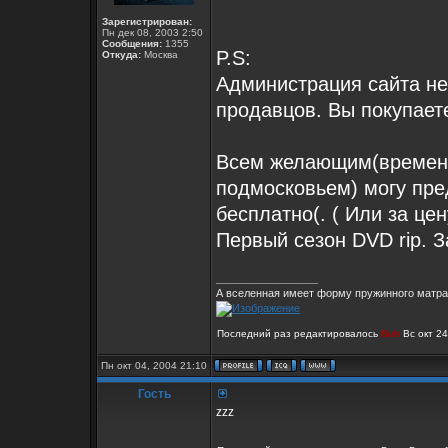
Зарегистрирован:
Пн дек 08, 2003 2:50
Сообщения:
1355
P.S:
Откуда:
Москва
Администрация сайта не
продавцов. Вы покупаете
Всем желающим(временн
подмосковьем) могу пред
бесплатно(. ( Или за цен
Первый сезон DVD rip. З
_________________
А вселенная имеет форму пружинного матрас
Последний раз редактировалось
Buh
Вс окт 24
Пн окт 04, 2004 21:10
Гость
zzz