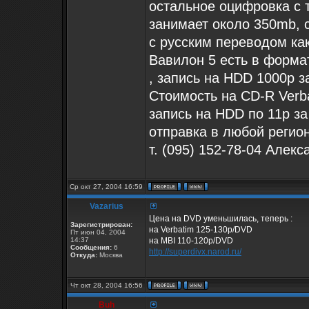
остальное оцифровка с 
занимает около 350mb, 
с русским переводом ка
Вавилон 5 есть в форма
, запись на HDD 1000р з
Стоимость на CD-R Verba
запись на HDD по 11р за
отправка в любой регио
т. (095) 152-78-04 Алекс
Ср окт 27, 2004 16:59
Vazarius
Цена на DVD уменьшилась, теперь :
Зарегистрирован:
на Verbatim 125-130р/DVD
Пт июн 04, 2004
14:37
на MBI 110-120р/DVD
Сообщения:
6
http://superdivx.narod.ru/
Откуда:
Москва
Чт окт 28, 2004 16:56
Buh