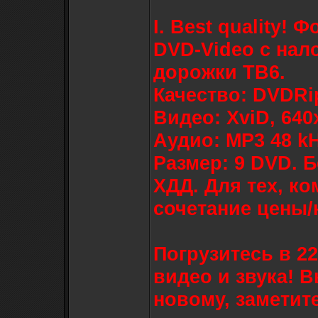
I. Best quality!
DVD-Video с нал
дорожки ТВ6.
Качество: DVDRi
Видео: XviD, 640x
Аудио: MP3 48 kHz
Размер: 9 DVD. Б
ХДД. Для тех, к
сочетание цены/
Погрузитесь в 2
видео и звука! 
новому, заметит