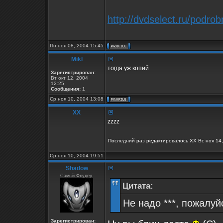
http://dvdselect.ru/podr
Пн ноя 08, 2004 15:45
Mikl
тогда уж копий
Зарегистрирован:
Вт окт 12, 2004
12:25
Сообщения:
1
Ср ноя 10, 2004 13:08
XX
zzzz
Последний раз редактировалось XX Вс ноя 14, 
Ср ноя 10, 2004 19:51
Shadow
Самый Флудер.
Цитата:
Не надо ***, пожалуй
Зарегистрирован: