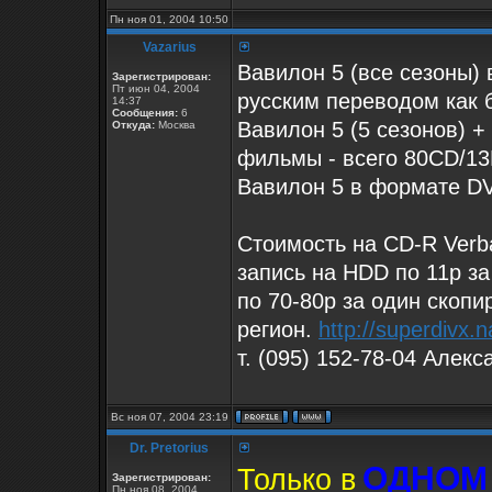
Пн ноя 01, 2004 10:50
Vazarius
Вавилон 5 (все сезоны) 
Зарегистрирован:
Пт июн 04, 2004
русским переводом как 
14:37
Сообщения:
6
Вавилон 5 (5 сезонов) 
Откуда:
Москва
фильмы - всего 80CD/1
Вавилон 5 в формате DV
Стоимость на CD-R Verba
запись на HDD по 11р з
по 70-80р за один скоп
регион.
http://superdivx.n
т. (095) 152-78-04 Алекс
Вс ноя 07, 2004 23:19
Dr. Pretorius
ОДНОМ
Только в
Зарегистрирован:
Пн ноя 08, 2004