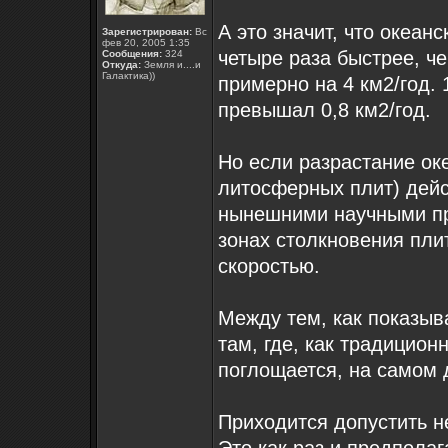
А это значит, что океан
Зарегистрирован:
Вс
фев 20, 2005 1:35
четыре раза быстрее, ч
Сообщения:
324
Откуда:
Земля и....и
Галактика))
примерно на 4 км2/год. 
превышал 0,8 км2/год.
Но если разрастание ок
литосферных плит) дейст
нынешними научными пр
зонах столкновения пли
скоростью.
Между тем, как показыва
там, где, как традицион
поглощается, на самом 
Приходится допустить н