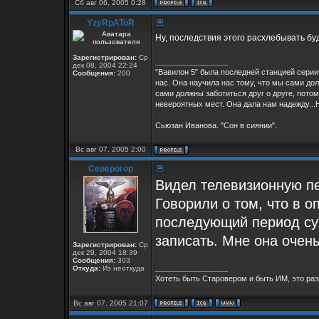
Сб авг 06, 2005 0:28
YzyRpAToR
Ну, последствия этого расхлебывать буд
Зарегистрирован:
Ср
_________________
дек 08, 2004 22:24
"Вавилон 5" была последней станцией серии 
Сообщения:
200
нас. Она научила нас тому, что мы сами дол
сами должны заботиться друг о друге, потом
невероятных мест. Она дала нам надежду...Н
Сьюзан Иванова. "Сон в сиянии".
Вс авг 07, 2005 2:00
Северогор
Видел телевизионную пе
Говорили о том, что в 
последующий период су
записать. Мне она очен
Зарегистрирован:
Ср
дек 29, 2004 18:39
Сообщения:
303
_________________
Откуда:
Из неоткуда
Хотеть быть Старовером и быть ИМ, это раз
Вс авг 07, 2005 21:07