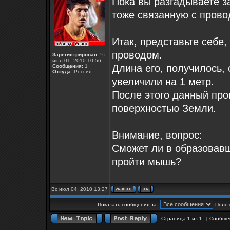
Пока вы разгадываете за
тоже связанную с пров
Итак, представьте себе,
проводом.
Зарегистрирован:
Чт
июл 01, 2010 10:56
Длина его, получилось, 
Сообщения:
1
Откуда:
Россия
увеличили на 1 метр.
После этого данный про
поверхностью Земли.
Внимание, вопрос:
Сможет ли в образовав
пройти мышь?
Вс июл 04, 2010 13:27
Показать сообщения за:
Поле 
Страница
1
из
1
[ Сообщен