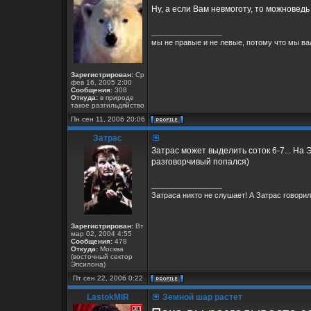
Ну, а если Вам невмоготу, то можноведь 
_________________
мы не правые и не левые, потому что мы ва
Зарегистрирован:
Ср
фев 16, 2005 2:00
Сообщения:
308
Откуда:
в природе
такое разгильдяйство
Пн сен 11, 2006 20:06
Затрас
Затрас может выделить соток 6-7... На 
разговорчивый попался)
_________________
Затраса никто не слушает! А Затрас говорил.
Зарегистрирован:
Вт
мар 02, 2004 4:55
Сообщения:
478
Откуда:
Москва
(восточный сектор
Эпсилона)
Пт сен 22, 2006 0:22
LastokMIR
Земной шар растет