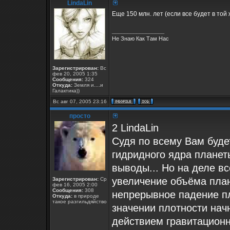
LindaLin
Еще 150 млн. лет (если все будет в той
_________________
Не Знаю Как Там Нас
Зарегистрирован:
Вс
фев 20, 2005 1:35
Сообщения:
324
Откуда:
Земля и....и
Галактика))
Вс авг 07, 2005 23:16
просто
2 LindaLin
Судя по всему Вам буде
гидридного ядра планет
выводы... Но на деле вс
увеличение объёма пла
Зарегистрирован:
Ср
фев 16, 2005 2:00
Сообщения:
308
непрерывное падение п
Откуда:
в природе
такое разгильдяйство
значении плотности нач
действием гравитационн