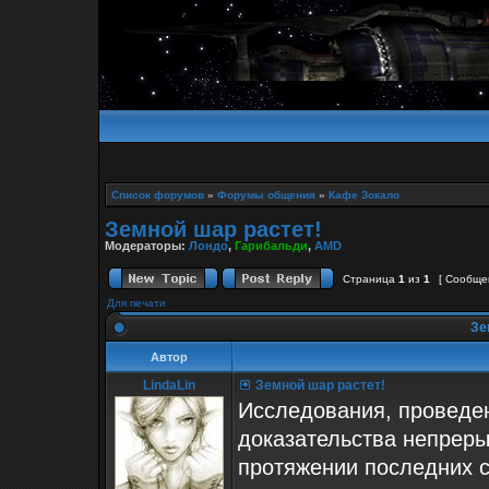
Список форумов
»
Форумы общения
»
Кафе Зокало
Земной шар растет!
Модераторы:
Лондо
,
Гарибальди
,
AMD
Страница
1
из
1
[ Сообщен
Для печати
Зе
Автор
LindaLin
Земной шар растет!
Исследования, проведе
доказательства непреры
протяжении последних с