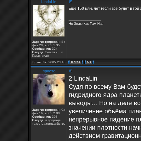
LindaLin
Еще 150 млн. лет (если все будет в той
_________________
Не Знаю Как Там Нас
Зарегистрирован:
Вс
фев 20, 2005 1:35
Сообщения:
324
Откуда:
Земля и....и
Галактика))
Вс авг 07, 2005 23:16
просто
2 LindaLin
Судя по всему Вам буде
гидридного ядра планет
выводы... Но на деле вс
увеличение объёма пла
Зарегистрирован:
Ср
фев 16, 2005 2:00
Сообщения:
308
непрерывное падение п
Откуда:
в природе
такое разгильдяйство
значении плотности нач
действием гравитационн