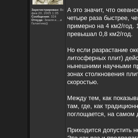
А это значит, что океан
Зарегистрирован:
Вс
фев 20, 2005 1:35
четыре раза быстрее, ч
Сообщения:
324
Откуда:
Земля и....и
Галактика))
примерно на 4 км2/год. 
превышал 0,8 км2/год.
Но если разрастание ок
литосферных плит) дейст
нынешними научными пр
зонах столкновения пли
скоростью.
Между тем, как показыва
там, где, как традицион
поглощается, на самом 
Приходится допустить н