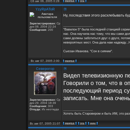
Сб авг 06, 2005 0:28
YzyRpAToR
Ну, последствия этого расхлебывать буд
Зарегистрирован:
Ср
_________________
дек 08, 2004 22:24
"Вавилон 5" была последней станцией серии 
Сообщения:
200
нас. Она научила нас тому, что мы сами дол
сами должны заботиться друг о друге, потом
невероятных мест. Она дала нам надежду...Н
Сьюзан Иванова. "Сон в сиянии".
Вс авг 07, 2005 2:00
Северогор
Видел телевизионную пе
Говорили о том, что в 
последующий период су
записать. Мне она очен
Зарегистрирован:
Ср
дек 29, 2004 18:39
Сообщения:
303
_________________
Откуда:
Из неоткуда
Хотеть быть Старовером и быть ИМ, это раз
Вс авг 07, 2005 21:07