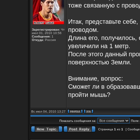
тоже связанную с пров
Итак, представьте себе,
проводом.
Зарегистрирован:
Чт
июл 01, 2010 10:56
Длина его, получилось, 
Сообщения:
1
Откуда:
Россия
увеличили на 1 метр.
После этого данный про
поверхностью Земли.
Внимание, вопрос:
Сможет ли в образовав
пройти мышь?
Вс июл 04, 2010 13:27
Показать сообщения за:
Поле 
Страница
1
из
1
[ Сообщен