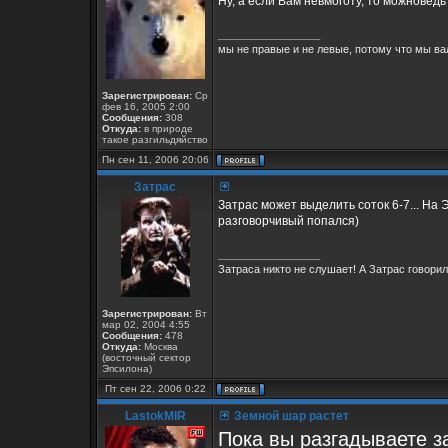
Ну, а если Вам невмоготу, то можноведь 
_________________
мы не правые и не левые, потому что мы ва
Зарегистрирован:
Ср
фев 16, 2005 2:00
Сообщения:
308
Откуда:
в природе
такое разгильдяйство
Пн сен 11, 2006 20:06
Затрас
Затрас может выделить соток 6-7... На 
разговорчивый попался)
_________________
Затраса никто не слушает! А Затрас говорил.
Зарегистрирован:
Вт
мар 02, 2004 4:55
Сообщения:
478
Откуда:
Москва
(восточный сектор
Эпсилона)
Пт сен 22, 2006 0:22
LastokMIR
Земной шар растет
Пока вы разгадываете за