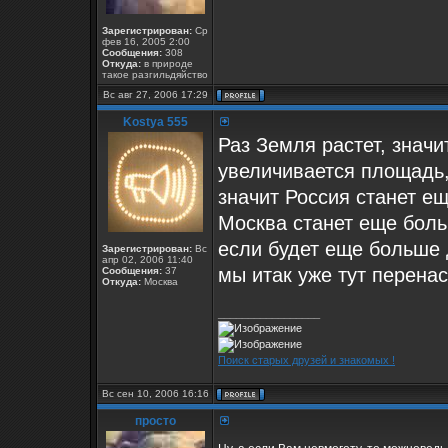
Зарегистрирован:
Ср
фев 16, 2005 2:00
Сообщения:
308
Откуда:
в природе
такое разгильдяйство
Вс авг 27, 2006 17:29
Kostya 555
Раз Земля растет, значи
увеличивается площадь,
значит Россия станет еще
Москва станет еще боль
если будет еще больше д
Зарегистрирован:
Вс
апр 02, 2006 11:40
мы итак уже тут перенасе
Сообщения:
37
Откуда:
Москва
_________________
Поиск старых друзей и знакомых !
Вс сен 10, 2006 16:16
просто