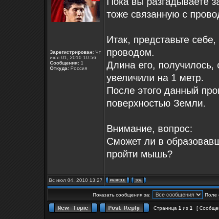
Пока вы разгадываете за
тоже связанную с пров
Итак, представьте себе,
проводом.
Зарегистрирован:
Чт
июл 01, 2010 10:56
Длина его, получилось, 
Сообщения:
1
Откуда:
Россия
увеличили на 1 метр.
После этого данный про
поверхностью Земли.
Внимание, вопрос:
Сможет ли в образовав
пройти мышь?
Вс июл 04, 2010 13:27
Показать сообщения за:
Поле 
Страница
1
из
1
[ Сообщен