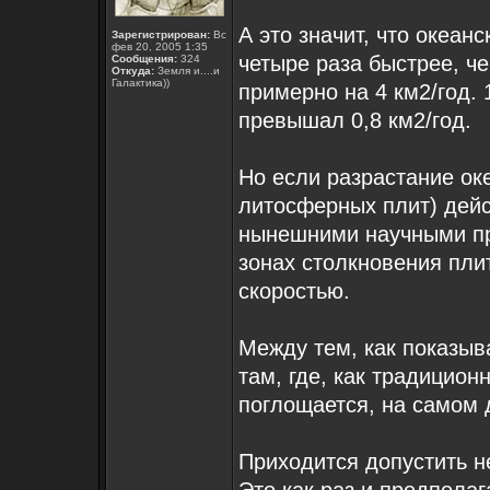
А это значит, что океан
Зарегистрирован:
Вс
фев 20, 2005 1:35
четыре раза быстрее, ч
Сообщения:
324
Откуда:
Земля и....и
Галактика))
примерно на 4 км2/год. 
превышал 0,8 км2/год.
Но если разрастание ок
литосферных плит) дейст
нынешними научными пр
зонах столкновения пли
скоростью.
Между тем, как показыва
там, где, как традицион
поглощается, на самом 
Приходится допустить н