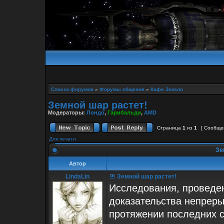
Список форумов
»
Форумы общения
»
Кафе Зокало
Земной шар растет!
Модераторы:
Лондо
,
Гарибальди
,
AMD
Страница
1
из
1
[ Сообщен
Для печати
Зе
Автор
LindaLin
Земной шар растет!
Исследования, проведе
доказательства непреры
протяжении последних с