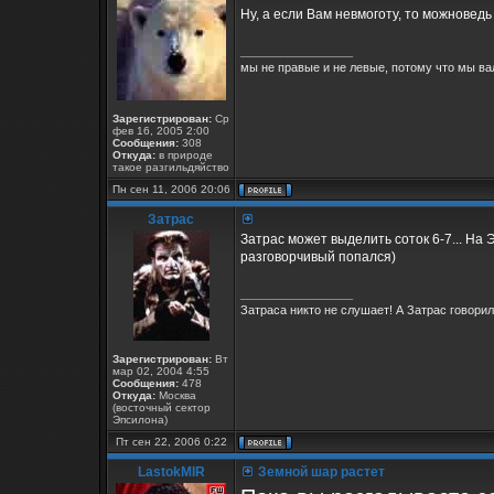
Ну, а если Вам невмоготу, то можноведь 
_________________
мы не правые и не левые, потому что мы ва
Зарегистрирован:
Ср
фев 16, 2005 2:00
Сообщения:
308
Откуда:
в природе
такое разгильдяйство
Пн сен 11, 2006 20:06
Затрас
Затрас может выделить соток 6-7... На 
разговорчивый попался)
_________________
Затраса никто не слушает! А Затрас говорил.
Зарегистрирован:
Вт
мар 02, 2004 4:55
Сообщения:
478
Откуда:
Москва
(восточный сектор
Эпсилона)
Пт сен 22, 2006 0:22
LastokMIR
Земной шар растет