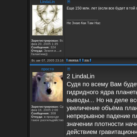
LindaLin
Еще 150 млн. лет (если все будет в той
_________________
Не Знаю Как Там Нас
Зарегистрирован:
Вс
фев 20, 2005 1:35
Сообщения:
324
Откуда:
Земля и....и
Галактика))
Вс авг 07, 2005 23:16
просто
2 LindaLin
Судя по всему Вам буде
гидридного ядра планет
выводы... Но на деле вс
увеличение объёма пла
Зарегистрирован:
Ср
фев 16, 2005 2:00
Сообщения:
308
непрерывное падение п
Откуда:
в природе
такое разгильдяйство
значении плотности нач
действием гравитационн