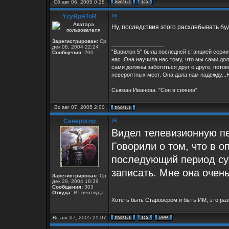
Сб авг 06, 2005 0:28
YzyRpAToR
Ну, последствия этого расхлебывать буд
Зарегистрирован:
Ср
_________________
дек 08, 2004 22:24
"Вавилон 5" была последней станцией серии 
Сообщения:
200
нас. Она научила нас тому, что мы сами дол
сами должны заботиться друг о друге, потом
невероятных мест. Она дала нам надежду...Н
Сьюзан Иванова. "Сон в сиянии".
Вс авг 07, 2005 2:00
Северогор
Видел телевизионную пе
Говорили о том, что в 
последующий период су
записать. Мне она очен
Зарегистрирован:
Ср
дек 29, 2004 18:39
Сообщения:
303
_________________
Откуда:
Из неоткуда
Хотеть быть Старовером и быть ИМ, это раз
Вс авг 07, 2005 21:07