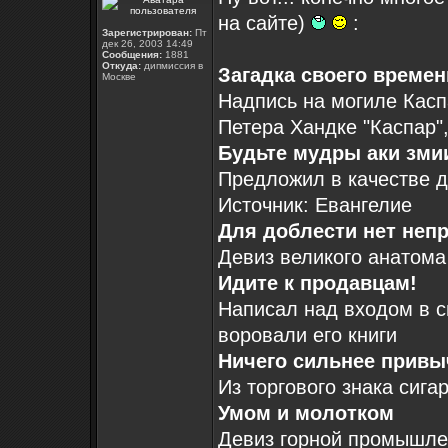
на сайте)
:
Зарегистрирован:
Пт
дек 26, 2003 14:49
Сообщения:
1881
Откуда:
дипмиссия в
Загадка своего времен
Москве
Надпись на могиле Касп
Петера Хандке "Каспар"
Будьте мудры аки зми
Предложил в качестве д
Источник: Евангелие
Для доблести нет неп
Девиз великого анатома
Идите к продавцам!
Написал над входом в с
воровали его книги
Ничего сильнее привы
Из торгового знака сига
Умом и молотком
Девиз горной промышлен