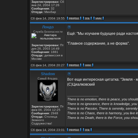
Зарегистрирован:
Сб
янв 24, 2004 17:26
Сообщения:
32
Откуда:
Минбар
Сб фев 14, 2004 19:55
Лондо
Служба Безопасности
Ещё: "Мы изучаем будущее ради насто
"Главное содержание, а не форма".
Зарегистрирован:
Пт
дек 26, 2003 14:49
Сообщения:
1881
Откуда:
дипмиссия в
Москве
Сб фев 14, 2004 20:27
Shadow
Самый Флудер.
Вот еще интересная цитатка: "Земля - 
(С)Циалковский
_________________
There is no emotion, there is peace, you shoul
There is no ignorance, there is knowledge, you
Зарегистрирован:
Пт
There is no Passion, There is serenity, serenity
фев 06, 2004 12:25
There is no Chaos, there is harmony, you live in
Сообщения:
2948
Откуда:
Столица
There is no Death, there is the Force, you shoul
Земного
Содружества!
Сб фев 14, 2004 23:01