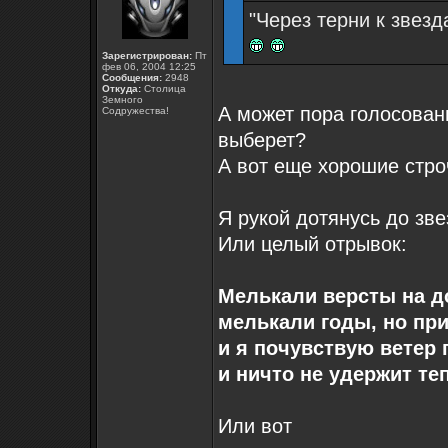
"Через терни к звезд
Зарегистрирован:
Пт
фев 06, 2004 12:25
Сообщения:
2948
Откуда:
Столица
Земного
А может пора голосован
Содружества!
выберет?
А вот еще хорошие стро
Я рукой дотянусь до зве
Или целый отрывок:
Мелькали версты на д
мелькали годы, но при
и я почувствую ветер 
и ничто не удержит теп
Или вот