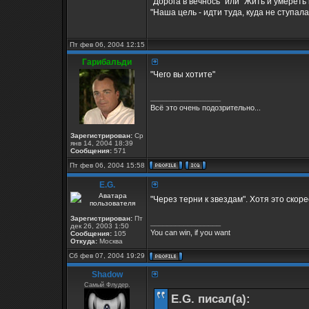
"Дорога в вечнось" или "Жить и умереть 
"Наша цель - идти туда, куда не ступала н
Пт фев 06, 2004 12:15
Гарибальди
"Чего вы хотите"
_________________
Всё это очень подозрительно...
Зарегистрирован:
Ср
янв 14, 2004 18:39
Сообщения:
571
Пт фев 06, 2004 15:58
E.G.
"Через терни к звездам". Хотя это ско
Зарегистрирован:
Пт
_________________
дек 26, 2003 1:50
You can win, if you want
Сообщения:
105
Откуда:
Москва
Сб фев 07, 2004 19:29
Shadow
Самый Флудер.
E.G. писал(а):