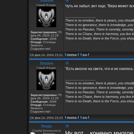
Shadow
Самый Флудер.
Чуть не забыл ,вот еще, "Вера может в
_________________
There is no emotion, there is peace, you shoul
There is no ignorance, there is knowledge, you
There is no Passion, There is serenity, serenity
Зарегистрирован:
Пт
There is no Chaos, there is harmony, you live in
фев 06, 2004 12:25
There is no Death, there is the Force, you shoul
Сообщения:
2948
Откуда:
Столица
Земного
Содружества!
Сб фев 14, 2004 23:21
Shadow
Самый Флудер.
"Есть многое на свете, что и не снилось
_________________
There is no emotion, there is peace, you shoul
There is no ignorance, there is knowledge, you
There is no Passion, There is serenity, serenity
Зарегистрирован:
Пт
There is no Chaos, there is harmony, you live in
фев 06, 2004 12:25
There is no Death, there is the Force, you shoul
Сообщения:
2948
Откуда:
Столица
Земного
Содружества!
Сб фев 14, 2004 23:23
Лондо
Служба Безопасности
Ну вот... конечно много