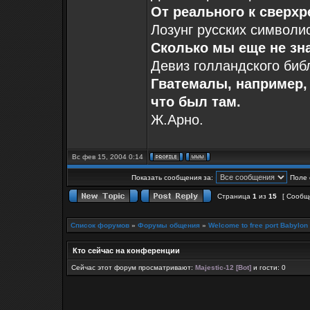
От реального к сверх
Лозунг русских символ
Сколько мы еще не зн
Девиз голландского библ
Гватемалы, например, 
что был там.
Ж.Арно.
Вс фев 15, 2004 0:14
Показать сообщения за:
Поле 
Страница
1
из
15
[ Сообщ
Список форумов
»
Форумы общения
»
Welcome to free port Babylon
Кто сейчас на конференции
Сейчас этот форум просматривают:
Majestic-12 [Bot]
и гости: 0