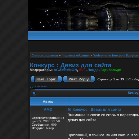
Список форумов
»
Форумы общения
»
Welcome to free port Babylon
Конкурс : Девиз для сайта
Модераторы:
AGAMEMNON
,
Buh
,
Лондо
,
Гарибальди
Страница
1
из
15
[ Сообщ
Для печати
Конкур
Автор
AMD
Конкурс : Девиз для сайта
Внимание: в связи со скорым переездом
Зарегистрирован:
Вт
девиз для сайта.
дек 09, 2003 22:59
Сообщения:
609
Откуда:
Питер
_________________
Призванный, я пришел. Во имя Валена, я за