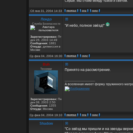
Серые. Мы стоим между тьмой и светом.
Сб янв 31, 2004 14:33
Лондо
Служба Безопасности
"И небо, полное звёзд!"
Зарегистрирован:
Пт
дек 26, 2003 14:49
Сообщения:
1881
Откуда:
дипмиссия в
Москве
Ср фев 04, 2004 16:30
Buh
Техномаг
Принято на рассмотрение.
_________________
А вселенная имеет форму пружинного матра
Зарегистрирован:
Пн
дек 08, 2003 2:50
Сообщения:
1355
Откуда:
Москва
Ср фев 04, 2004 19:10
Shadow
"Со звёзд мы пришли и на звезды верне