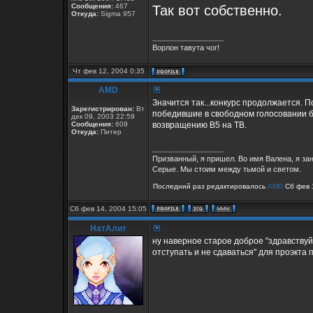
Сообщения:
467
Так вот собственно.
Откуда:
Sigma 957
_________________
Ворлон тавута чог!
Чт фев 12, 2004 0:35
AMD
Значится так...конкурс продолжается.
Зарегистрирован:
Вт
победившие в свободном голосовании б
дек 09, 2003 22:59
Сообщения:
609
возвращению В5 на ТВ.
Откуда:
Питер
_________________
Призванный, я пришел. Во имя Валена, я за
Серые. Мы стоим между тьмой и светом.
Последний раз редактировалось
AMD
Сб фев 1
Сб фев 14, 2004 15:05
НатАлит
ну наверное старое доброе "здравствуй,
отступать и не сдаваться" для проэкта