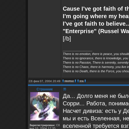
Cause I've got faith of t
I'm going where my hear
I've got faith to believe
"Enterprise" (Russel Wa
[/b]
_________________
There is no emotion, there is peace, you shoul
There is no ignorance, there is knowledge, you
There is no Passion, There is serenity, serenity
There is no Chaos, there is harmony, you live in
There is no Death, there is the Force, you shoul
Сб фев 07, 2004 20:49
Странник
Да... Долго меня не был
Сорри... Работа, поним
Насчет дивиза: есть у Д
мы и есть Вселенная, н
вселенной требуется взг
Зарегистрирован:
Сб
янв 10, 2004 17:35