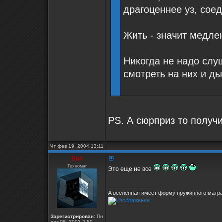
драгоценнее уз, сое
Жить - значит медле
Никогда не надо слуш
смотреть на них и д
PS. А сюрприз то получ
Чт фев 19, 2004 13:11
Buh
Техномаг
Это еще не все
_________________
А вселенная имеет форму пружинного матра
Зарегистрирован:
Пн
дек 08, 2003 2:50