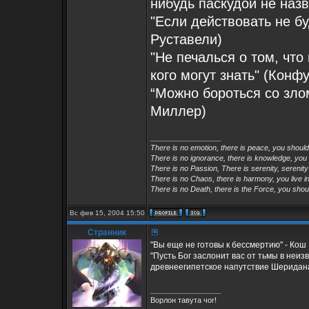
нибудь паскудой не наз
"Если действовать не бу
Руставели)
"Не печалься о том, что 
кого могут знать" (Конф
“Можно бороться со зло
Миллер)
_________________
There is no emotion, there is peace, you shoul
There is no ignorance, there is knowledge, you
There is no Passion, There is serenity, serenity
There is no Chaos, there is harmony, you live in
There is no Death, there is the Force, you shoul
Вс фев 15, 2004 15:50
Странник
"Вы еще не готовы к бессмертию" - Кош
"Пусть Бог заслонит вас от тьмы в неиз
древнеегипетское напутствие Шеридан
_________________
Ворлон тавута чог!