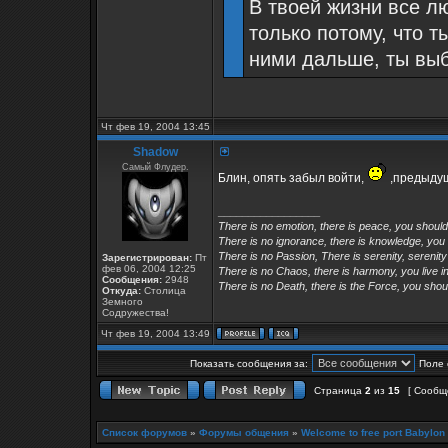
В твоей жизни все л
только потому, что т
ними дальше, ты вы
Чт фев 19, 2004 13:45
Shadow
Самый Флудер.
Блин, опять забыл войти,
,предыдущ
_________________
There is no emotion, there is peace, you shoul
There is no ignorance, there is knowledge, you
There is no Passion, There is serenity, serenity
Зарегистрирован:
Пт
фев 06, 2004 12:25
There is no Chaos, there is harmony, you live in
Сообщения:
2948
There is no Death, there is the Force, you shoul
Откуда:
Столица
Земного
Содружества!
Чт фев 19, 2004 13:49
Показать сообщения за:
Поле 
Страница
2
из
15
[ Сообщ
Список форумов
»
Форумы общения
»
Welcome to free port Babylon