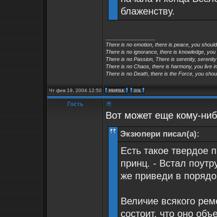
блаженству.
_________________
There is no emotion, there is peace, you shoul
There is no ignorance, there is knowledge, you
There is no Passion, There is serenity, serenity
There is no Chaos, there is harmony, you live in
There is no Death, there is the Force, you shoul
Чт фев 19, 2004 12:50
Гость
Вот может еще кому-ниб
Экзюпери писал(а):
Есть такое твердое 
принц. - Встал поутр
же приведи в порядо
Величие всякого рем
состоит, что оно объ