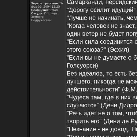
Самарканди, персидский 
Зарегистрирован:
Пт
фев 06, 2004 12:25
"Дорогу осилит идущий"
Сообщения:
2948
Откуда:
Столица
"Лучше не начинать, чем
Земного
Содружества!
"Когда человек не знает,
один ветер не будет поп
"Если сила соединится 
этого союза?" (Эсхил)
"Если вы не думаете о б
Голсуорси)
Без идеалов, то есть б
лучшего, никогда не мо
действительности" (Ф.М
"Чудеса там, где в них 
случаются" (Дени Дидро
"Речь идет не о том, чт
творить его" (Дени де Р
"Незнание - не довод. Н