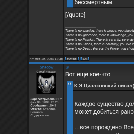
бессмертным.
[/quote]
_________________
There is no emotion, there is peace, you shoul
There is no ignorance, there is knowledge, you
There is no Passion, There is serenity, serenity
There is no Chaos, there is harmony, you live in
There is no Death, there is the Force, you shoul
Чт фев 19, 2004 12:38
Shadow
Самый Флудер.
Вот еще кое-что ...
К.Э.Циалковский писал(
Зарегистрирован:
Пт
фев 06, 2004 12:25
Каждое существо долж
Сообщения:
2948
Откуда:
Столица
может добиться рано
Земного
Содружества!
...все порождено Все