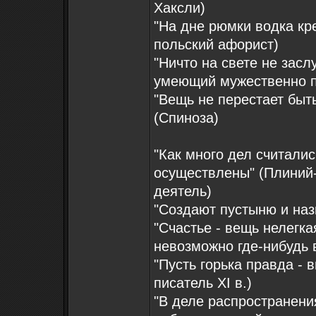
Хаксли)
"На дне рюмки водка к
польский афорист)
"Ничто на свете не засл
умеющий мужественно п
"Вещь не перестает быть
(Спиноза)
"Как много дел считали
осуществлены" (Плиний
деятель)
"Создают пустыню и наз
"Счастье - вещь нелегка
невозможно где-нибудь 
"Пусть горька правда -
писатель XI в.)
"В деле распространени