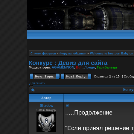
Список форумов
»
Форумы общения
»
Welcome to free port Babylon
Конкурс : Девиз для сайта
Модераторы:
AGAMEMNON
,
Buh
,
Лондо
,
Гарибальди
Страница
2
из
15
[ Сообщ
Для печати
Конкур
Автор
Shadow
Самый Флудер.
.....Продолжение
"Если принял решение ты