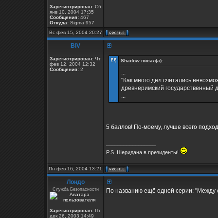
Зарегистрирован:
Сб
янв 10, 2004 17:35
Сообщения:
467
Откуда:
Sigma 957
Вс фев 15, 2004 20:27
BIV
Зарегистрирован:
Чт
Shadow писал(а):
фев 12, 2004 12:32
Сообщения:
2
...
"Как много дел считались невозм
древнеримский государственный 
...
5 баллов! По-моему, лучше всего подход
_________________
P.S. Шеридана в президенты!
Пн фев 16, 2004 13:21
Лондо
Служба Безопасности
По названию ещё одной серии: "Между с
Зарегистрирован:
Пт
дек 26, 2003 14:49