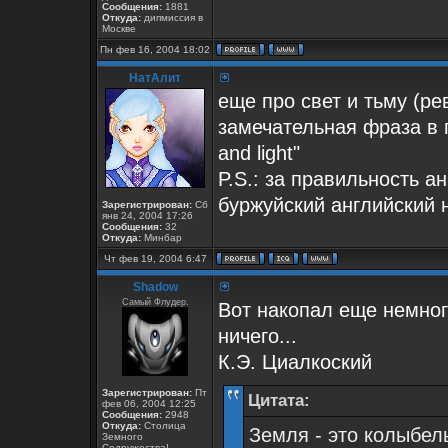
Сообщения:
1881
Откуда:
дипмиссия в
Москве
Пн фев 16, 2004 18:02
НатАлит
еще про свет и тьму (рев
замечательная фраза в п
and light"
P.S.: за правильность а
буржуйский английский
Зарегистрирован:
Сб
янв 24, 2004 17:26
Сообщения:
32
Откуда:
Минбар
Чт фев 19, 2004 6:47
Shadow
Самый Флудер.
Вот накопал еще немног
ничего...
К.Э. Циалкоский
Зарегистрирован:
Пт
Цитата:
фев 06, 2004 12:25
Сообщения:
2948
Откуда:
Столица
Земля - это колыбель
Земного
Содружества!