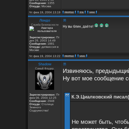
Сообщения:
1355
Откуда:
Москва
Чт фев 19, 2004 13:19
Лондо
Служба Безопасности
Ну вы блин, даёте!
Зарегистрирован:
Пт
дек 26, 2003 14:49
Сообщения:
1881
Откуда:
дипмиссия в
Москве
Чт фев 19, 2004 13:22
Shadow
Самый Флудер.
Извиняюсь, предыдыщий 
Ну вот мое сообщение с
Зарегистрирован:
Пт
К.Э.Циалковский писал(
фев 06, 2004 12:25
Сообщения:
2948
Откуда:
Столица
Земного
Содружества!
Не может быть, чтоб