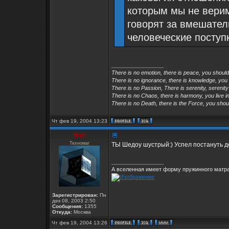
которым мы не верим
говорят за вмешател
человеческие поступ
_________________
There is no emotion, there is peace, you shoul
There is no ignorance, there is knowledge, you
There is no Passion, There is serenity, serenity
There is no Chaos, there is harmony, you live in
There is no Death, there is the Force, you shoul
Чт фев 19, 2004 13:23
Buh
Техномаг
ТЫ Шедоу шустрый:) Успел постануть до 
_________________
А вселенная имеет форму пружинного матра
Зарегистрирован:
Пн
дек 08, 2003 2:50
Сообщения:
1355
Откуда:
Москва
Чт фев 19, 2004 13:26