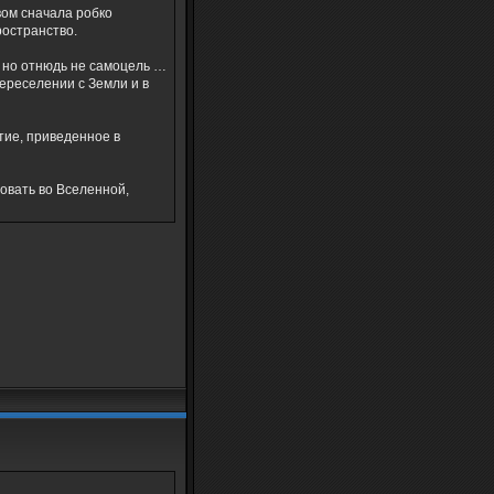
вом сначала робко
ространство.
, но отнюдь не самоцель …
переселении с Земли и в
ытие, приведенное в
вовать во Вселенной,