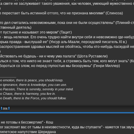
на свете не заслуживает такого уважения, как человек, умеющий мужественно
)
е перестает быть истинной оттого, что не признана многими" (Спиноза)
ого дел считались невозможными, пока они не были осуществлены" (Плиний-
ственный деятель)
т пустыню и называют это миром" (Тацит)
е - вещь нелегкая. Его очень трудно найти внутри себя и невозможно где-нибу
орька правда - выслушай ее" (Унсур аль-Маали, персидский писатель XI в.)
 распространения здравых мыслей не обойтись, чтобы кто-нибудь паскудой не
)
йствовать не будешь - ни к чему ума палата" (Шота Руставели)
лься о том, что никто не знает тебя, а стремись быть тем, кого могут знать" (
бороться со злом, но перед глупостью мы безоружны” (Генри Миллер)
_________
no emotion, there is peace, you should keep.
no ignorance, there is knowledge, you can use.
o Passion, There is serenity, serenity in your mind.
o Chaos, there is harmony, you live in.
o Death, there is the Force, you should follow.
 не готовы к бессмертию" - Кош
ог заслонит вас от тьмы в неизвестности, куда вы ступаете" - кажется так зв
гипетское напутствие Шеридана