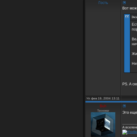
Гость
Вот мож
Экз
Ес
по
Ве
ни
Жи
Ни
PS. А с
Чт фев 19, 2004 13:11
Buh
Техномаг
Это еще
________
А вселен