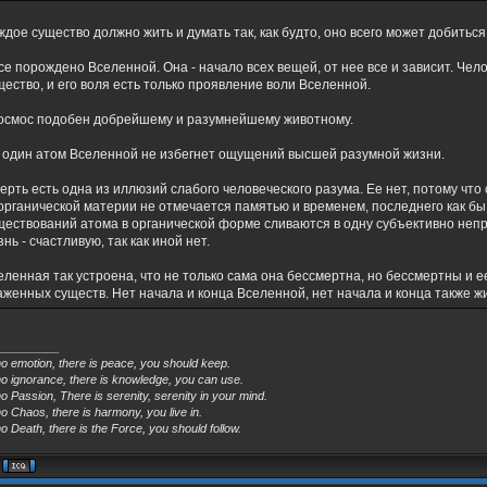
ждое существо должно жить и думать так, как будто, оно всего может добиться
.все порождено Вселенной. Она - начало всех вещей, от нее все и зависит. Чел
щество, и его воля есть только проявление воли Вселенной.
.космос подобен добрейшему и разумнейшему животному.
 один атом Вселенной не избегнет ощущений высшей разумной жизни.
ерть есть одна из иллюзий слабого человеческого разума. Ее нет, потому что
органической материи не отмечается памятью и временем, последнего как бы
ществований атома в органической форме сливаются в одну субъективно неп
знь - счастливую, так как иной нет.
еленная так устроена, что не только сама она бессмертна, но бессмертны и е
аженных существ. Нет начала и конца Вселенной, нет начала и конца также жи
_________
no emotion, there is peace, you should keep.
no ignorance, there is knowledge, you can use.
o Passion, There is serenity, serenity in your mind.
o Chaos, there is harmony, you live in.
o Death, there is the Force, you should follow.