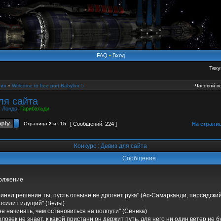
FAQ
•
Вход
Теку
ия
»
Welcome to free port Babylon 5
Часовой по
ля сайта
,
Лондо
,
Гарибальди
Страница
2
из
15
[ Сообщений: 224 ]
На страни
Конкурс : Девиз для сайта
Сообщение
должение
инял решение ты, пусть отныне не дрогнет рука" (Ас-Самарканди, персидский п
 осилит идущий" (Веды)
не начинать, чем остановиться на полпути" (Сенека)
еловек не знает, к какой пристани он держит путь, для него ни один ветер не 