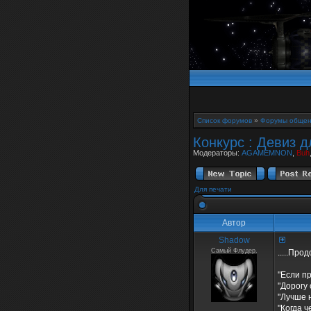
Список форумов
»
Форумы общен
Конкурс : Девиз д
Модераторы:
AGAMEMNON
,
Buh
Для печати
Автор
Shadow
Самый Флудер.
.....Про
"Если пр
"Дорогу
"Лучше 
"Когда ч