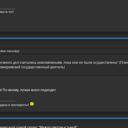
_________
вута чог!
dow писал(а):
ак много дел считались невозможными, пока они не были осуществлены" (Пли
евнеримский государственный деятель)
! По-моему, лучше всего подходит.
_________
идана в президенты!
анию ещё одной серии: "Между светом и тьмой".