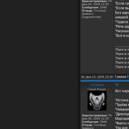
Зарегистрирован:
Пт
"Если с
фев 06, 2004 12:25
Сообщения:
2948
"Если вы
Откуда:
Столица
Без иде
Земного
Содружества!
никакой
"Чудеса 
"Речь ид
"Незнани
"Всё в н
________
There is 
There is 
There is n
There is n
There is n
Вс фев 15, 2004 15:49
Shadow
Самый Флудер.
Вот нар
"Истина
"Трубка
"Никака
"Драгоц
Зарегистрирован:
Пт
Маргари
фев 06, 2004 12:25
Сообщения:
2948
"Факты 
Откуда:
Столица
"На дне
Земного