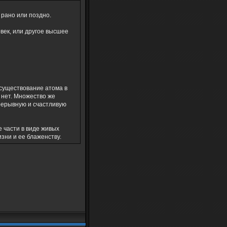
 рано или поздно.
овек, или другое высшее
 существование атома в
 нет. Множество же
рерывную и счастливую
е части в виде живых
зни и ее блаженству.