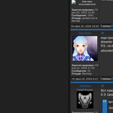
Зарегистрирован:
Пт
дек 26, 2003 14:49
Сообщения:
1881
Откуда:
дипмиссия в
Москве
Пн фев 16, 2004 18:02
НатАлит
еще про 
dreamin 
P.S.: з
абсолю
Зарегистрирован:
Сб
янв 24, 2004 17:26
Сообщения:
32
Откуда:
Минбар
Чт фев 19, 2004 6:47
Shadow
Самый Флудер.
Вот нак
К.Э. Ци
Цит
Зе
Зарегистрирован:
Пт