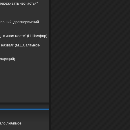
 переживать несчастья"
старший, древнеримский
дь в ином месте" (Н.Шамфор)
 назвал" (М.Е.Салтыков-
Конфуций)
учало любимое