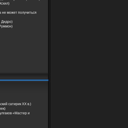
Эсхил)
а не может получиться
и Дидро)
 Ружмон)
ский сатирик ХХ в.)
пек)
Булгаков «Мастер и