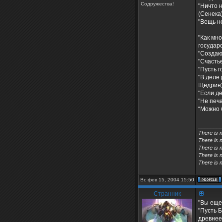
Содружества!
"Ничто 
(Сенека
"Вещь н
"Как мн
государ
"Создаю
"Счасть
"Пусть г
"В деле
Щедрин
"Если де
"Не печа
“Можно 
________
There is 
There is 
There is n
There is n
There is n
Вс фев 15, 2004 15:50
Странник
"Вы еще
"Пусть Б
древнее