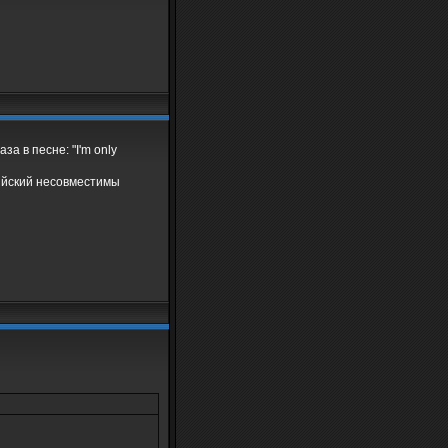
за в песне: "I'm only
лийский несовместимы