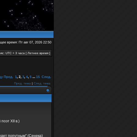
щее время: Пт авг 07, 2026 22:50
яс: UTC + 3 часа [ Летнее время ]
цу
Пред.
1
,
2
,
3
,
4
,
5
...
15
След.
Пред. тема
|
След. тема
оэт XII в.)
будет попутным" (Сенека)