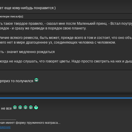
ет еще кому-нибудь понравится:)
юпери писал(а):
ть такое твердое правило, - сказал мне после Маленький принц. - Встал поутру
рядок - и сразу же приведи в порядок свою планету.
личие всякого ремесла, быть может, прежде всего в том и состоит, что оно об
чего нет в мире драгоценнее уз, соединяющих человека с человеком.
ть - значит медленно рождаться
когда не надо слушать, что говорят цветы. Надо просто смотреть на них и д
юрприз то получился
 не все
_________
ная имеет форму пружинного матраса...