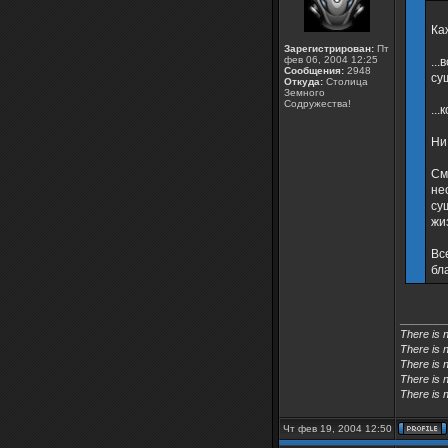
Ка
Зарегистрирован:
Пт
фев 06, 2004 12:25
..
Сообщения:
2948
су
Откуда:
Столица
Земного
Содружества!
..
Ни
См
не
су
жи
Вс
бл
________
There is 
There is 
There is n
There is n
There is n
Чт фев 19, 2004 12:50