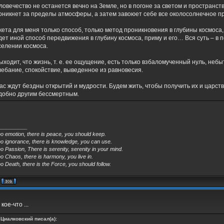
ловечество не останется вечно на Земле, но в погоне за светом и пространст
оникнет за пределы атмосферы, а затем завоюет себе все околосолнечное п
кета для меня только способ, только метод проникновения в глубины космоса
дет иной способ передвижения в глубину космоса, приму и его… Вся суть – в 
селении космоса.
.выходит, что жизнь, т. е. ее ощущение, есть только взбаломученный нуль, неб
лебание, спокойствие, выведенное из равновесия.
.нас ждут бездны открытий и мудрости. Будем жить, чтобы получить их и царст
добно другим бессмертным.
_________
no emotion, there is peace, you should keep.
no ignorance, there is knowledge, you can use.
o Passion, There is serenity, serenity in your mind.
o Chaos, there is harmony, you live in.
o Death, there is the Force, you should follow.
кое-что ...
.Циалковский писал(а):