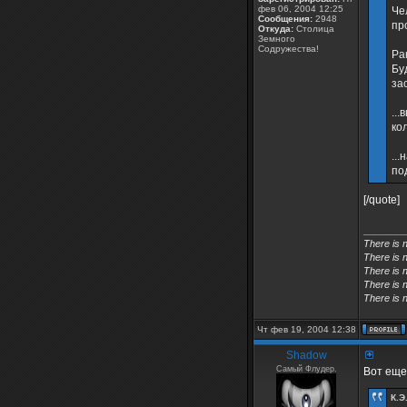
фев 06, 2004 12:25
Че
Сообщения:
2948
пр
Откуда:
Столица
Земного
Содружества!
Ра
Бу
за
..
ко
..
по
[/quote]
________
There is 
There is 
There is n
There is n
There is n
Чт фев 19, 2004 12:38
Shadow
Самый Флудер.
Вот еще 
К.Э