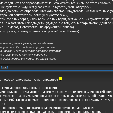
ила соединится со справедливостью - что может быть сильнее этого союза?" (
 не думаете о будущем, у вас его и не будет" (Джон Голсуорси)
алов, то есть без определенных хоть сколько-нибудь желаний лучшего, никогд
 хорошей действительности" (Ф.М.Достоевский)
там, где в них верят, и чем больше в них верят, тем чаще они случаются" (Ден
ет не о том, чтобы предвидеть будущее, а о том, чтобы творить его" (Дени де
е - не довод. Невежество - не аргумент" (Спиноза)
аших руках, поэтому их нельзя опускать" (Коко Шанель)
_________
no emotion, there is peace, you should keep.
no ignorance, there is knowledge, you can use.
o Passion, There is serenity, serenity in your mind.
o Chaos, there is harmony, you live in.
o Death, there is the Force, you should follow.
ыл еще цитаток, может кому понравятся
 любит действовать открыто" (Шекспир)
 мира годится, чтобы устроить дымовую завесу" (Влодзимеж Счисловский, поль
я чужая жертва во имя мира не может считаться слишком большой" (Карел Ча
енный мой! Брынза не бывает зелёного цвета! Это вас кто-то обманул!" (М.А.
та»)
не перестают быть фактами, когда их игнорируют" (Олдос Хаксли)
 рюмки водка крепче" (Юзеф БулатОвич, современный польский афорист)