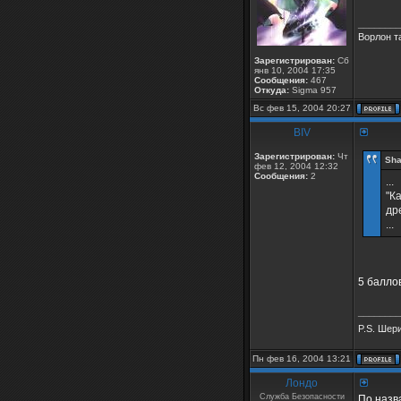
________
Ворлон та
Зарегистрирован:
Сб
янв 10, 2004 17:35
Сообщения:
467
Откуда:
Sigma 957
Вс фев 15, 2004 20:27
BIV
Зарегистрирован:
Чт
Sha
фев 12, 2004 12:32
Сообщения:
2
...
"К
др
...
5 баллов
________
P.S. Шер
Пн фев 16, 2004 13:21
Лондо
Служба Безопасности
По назв