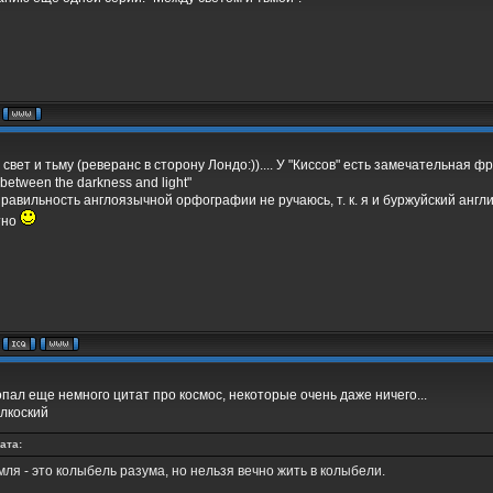
свет и тьму (реверанс в сторону Лондо:)).... У "Киссов" есть замечательная фра
between the darkness and light"
а правильность англоязычной орфографии не ручаюсь, т. к. я и буржуйский анг
тно
опал еще немного цитат про космос, некоторые очень даже ничего...
алкоский
ата:
мля - это колыбель разума, но нельзя вечно жить в колыбели.