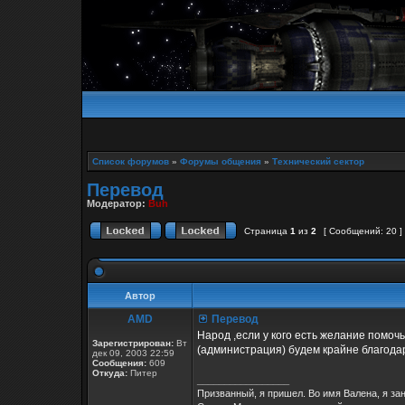
Список форумов
»
Форумы общения
»
Технический сектор
Перевод
Модератор:
Buh
Страница
1
из
2
[ Сообщений: 20 ]
Автор
AMD
Перевод
Народ ,если у кого есть желание помоч
Зарегистрирован:
Вт
(администрация) будем крайне благодар
дек 09, 2003 22:59
Сообщения:
609
Откуда:
Питер
_________________
Призванный, я пришел. Во имя Валена, я за