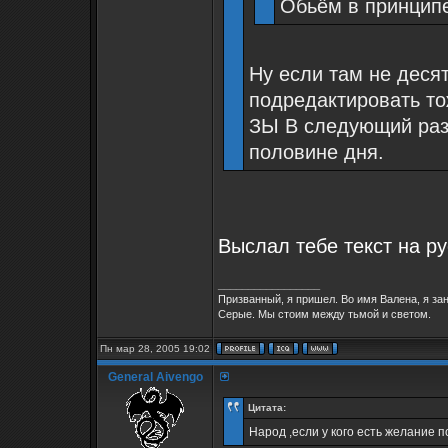
Обьём в принцип
Ну если там не десят
подредактировать то
ЗЫ В следующий раз 
половине дня.
Выслал тебе текст на р
_________________
Призванный, я пришел. Во имя Валена, я за
Серые. Мы стоим между тьмой и светом.
Пн мар 28, 2005 19:02
General Aivengo
Цитата:
Народ ,если у кого есть желание 