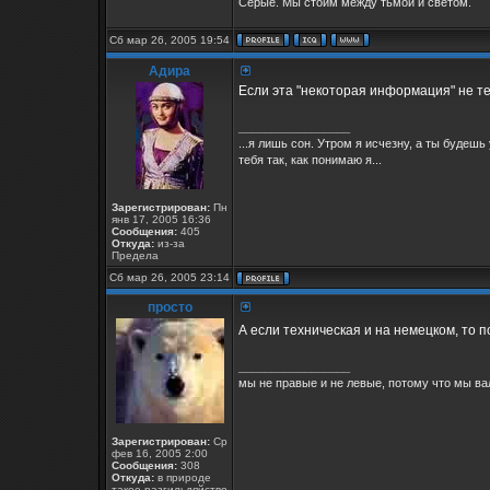
Серые. Мы стоим между тьмой и светом.
Сб мар 26, 2005 19:54
Адира
Если эта "некоторая информация" не те
_________________
...я лишь сон. Утром я исчезну, а ты будеш
тебя так, как понимаю я...
Зарегистрирован:
Пн
янв 17, 2005 16:36
Сообщения:
405
Откуда:
из-за
Предела
Сб мар 26, 2005 23:14
просто
А если техническая и на немецком, то п
_________________
мы не правые и не левые, потому что мы ва
Зарегистрирован:
Ср
фев 16, 2005 2:00
Сообщения:
308
Откуда:
в природе
такое разгильдяйство