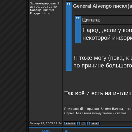
Зарегистрирован:
Вт
General Aivengo писал(а
дек 09, 2003 22:59
Сообщения:
609
Откуда:
Питер
Цитата:
Народ ,если у ко
некоторой информ
Я тоже могу (пока, к
по причине большого 
Так всё и есть на ингли
_________________
Призванный, я пришел. Во имя Валена, я за
Серые. Мы стоим между тьмой и светом.
Вт мар 29, 2005 19:34
AMD