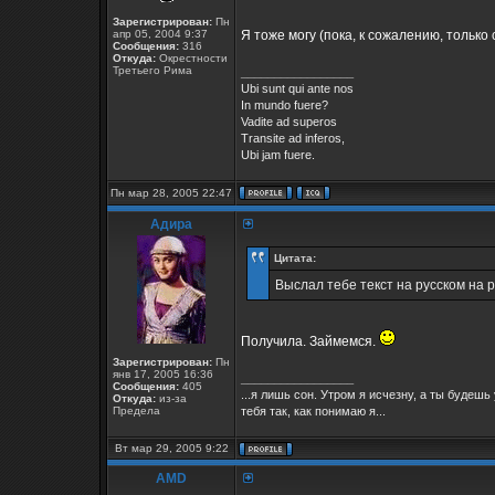
Зарегистрирован:
Пн
апр 05, 2004 9:37
Я тоже могу (пока, к сожалению, только
Сообщения:
316
Откуда:
Окрестности
Третьего Рима
_________________
Ubi sunt qui ante nos
In mundo fuere?
Vadite ad superos
Transite ad inferos,
Ubi jam fuere.
Пн мар 28, 2005 22:47
Адира
Цитата:
Выслал тебе текст на русском на 
Получила. Займемся.
Зарегистрирован:
Пн
янв 17, 2005 16:36
_________________
Сообщения:
405
...я лишь сон. Утром я исчезну, а ты будеш
Откуда:
из-за
Предела
тебя так, как понимаю я...
Вт мар 29, 2005 9:22
AMD