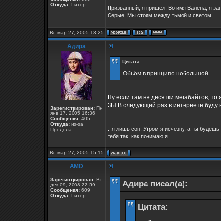
_________________
Откуда:
Питер
Призванный, я пришел. Во имя Валена, я за
Серые. Мы стоим между тьмой и светом.
Вс мар 27, 2005 13:25
Адира
Цитата:
Обьём в принципе небольшой.
Ну если там не десятки мегабайтов, то
ЗЫ В следующий раз в интернете буду в
Зарегистрирован:
Пн
янв 17, 2005 16:36
Сообщения:
405
_________________
Откуда:
из-за
...я лишь сон. Утром я исчезну, а ты будеш
Предела
тебя так, как понимаю я...
Вс мар 27, 2005 15:15
AMD
Зарегистрирован:
Вт
Адира писал(а):
дек 09, 2003 22:59
Сообщения:
609
Откуда:
Питер
Цитата: