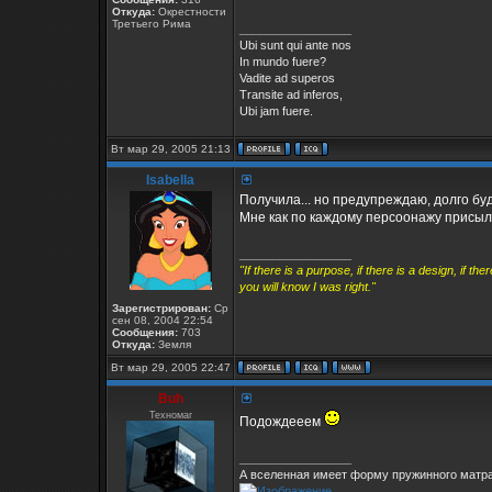
Откуда:
Окрестности
Третьего Рима
_________________
Ubi sunt qui ante nos
In mundo fuere?
Vadite ad superos
Transite ad inferos,
Ubi jam fuere.
Вт мар 29, 2005 21:13
Isabella
Получила... но предупреждаю, долго бу
Мне как по каждому персоонажу присыл
_________________
"If there is a purpose, if there is a design, if t
you will know I was right."
Зарегистрирован:
Ср
сен 08, 2004 22:54
Сообщения:
703
Откуда:
Земля
Вт мар 29, 2005 22:47
Buh
Техномаг
Подождееем
_________________
А вселенная имеет форму пружинного матра