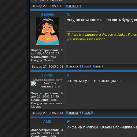
Вс мар 27, 2005 1:12
Isabella
могу, но не много и переводить буду долг
_________________
"If there is a purpose, if there is a design, if t
you will know I was right."
Зарегистрирован:
Ср
сен 08, 2004 22:54
Сообщения:
703
Откуда:
Земля
Вс мар 27, 2005 2:03
Лондо
Служба Безопасности
я тоже могу, но только не умею.
Зарегистрирован:
Пт
дек 26, 2003 14:49
Сообщения:
1881
Откуда:
дипмиссия в
Москве
Вс мар 27, 2005 2:14
AMD
Инфа на Инглише. Обьём в принципе н
Зарегистрирован:
Вт
дек 09, 2003 22:59
Сообщения:
609