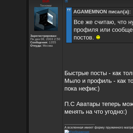
Buh
Техномаг
AGAMEMNON писал(а):
Все же считаю, что н
профиля или сообщен
Зарегистрирован:
постов.
Пн дек 08, 2003 2:50
Сообщения:
1355
Откуда:
Москва
Быстрые посты - как толь
Мыло и профиль - как 
пока нефик:)
П.С Аватары теперь можн
менять на что угодно:)
_________________
А вселенная имеет форму пружинного матрас