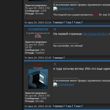
_________________
А вселенная имеет форму пружинного матрас
Зарегистрирован:
Пн дек 08, 2003 2:50
Сообщения:
1355
Откуда:
Москва
Последний раз редактировалось
Buh
Вт апр 26
Чт фев 19, 2004 13:24
AGAMEMNON
Служба Безопасности
На первой странице
http://www.b5info.ru
Зарегистрирован:
_________________
Ср дек 10, 2003
No surrender, no retreat!
16:35
Сообщения:
261
Откуда:
Тамбов
Чт фев 19, 2004 13:40
Buh
Техномаг
я туда затычку воткну. Ибо это еще один 
_________________
А вселенная имеет форму пружинного матрас
Зарегистрирован:
Пн дек 08, 2003 2:50
Сообщения:
1355
Откуда:
Москва
Чт фев 19, 2004 16:43