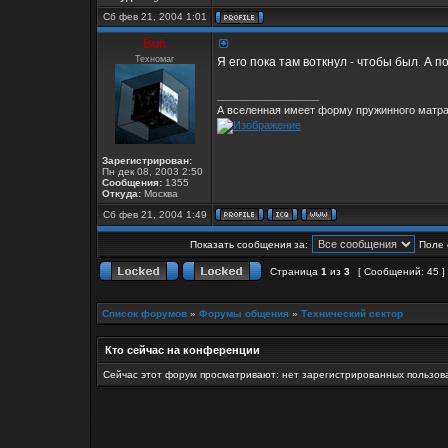
Сб фев 21, 2004 1:01
Buh
Техномаг
Я его пока там воткнул - чтобы был. А п
_________________
А вселенная имеет форму пружинного матрас
Зарегистрирован:
Пн дек 08, 2003 2:50
Сообщения:
1355
Откуда:
Москва
Сб фев 21, 2004 1:49
Показать сообщения за:
Поле 
Страница
1
из
3
[ Сообщений: 45 ]
Список форумов
»
Форумы общения
»
Технический сектор
Кто сейчас на конференции
Сейчас этот форум просматривают: нет зарегистрированных пользова