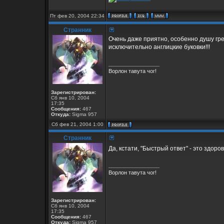
Пт фев 20, 2004 22:34
Странник
Очень даже приятно, особенно душу грею
исключительно англицкие буковки!!!
_________________
Ворлон тавута чог!
Зарегистрирован:
Сб янв 10, 2004
17:35
Сообщения:
467
Откуда:
Sigma 957
Сб фев 21, 2004 1:00
Странник
Да, кстати, "Быстрый ответ" - это здоров
_________________
Ворлон тавута чог!
Зарегистрирован:
Сб янв 10, 2004
17:35
Сообщения:
467
Откуда:
Sigma 957