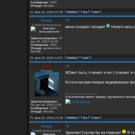
Сообщения:
1355
Откуда:
Москва
Чт фев 19, 2004 23:38
Лондо
Служба Безопасности
меня съедают загадки!
Неужто весь 
Зарегистрирован:
Пт
дек 26, 2003 14:49
Сообщения:
1881
Откуда:
дипмиссия в
Москве
Пт фев 20, 2004 14:57
Buh
Техномаг
МОжет быть, А может и нет:) А может и н
Кстати как вам первые модификации ф
_________________
А вселенная имеет форму пружинного матрас
Зарегистрирован:
Пн дек 08, 2003 2:50
Сообщения:
1355
Откуда:
Москва
Пт фев 20, 2004 15:30
Лондо
Служба Безопасности
Здорово! Ссылку бы на главную!
Я та